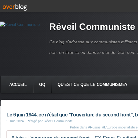
Réveil Communiste
Ce blog s'adresse aux communistes militant
non, en France ou dans le monde. Son nom 
ACCUEIL
GQ
QU'EST CE QUE LE COMMUNISME?
Le 6 juin 1944, ce n'était que "l'ouverture du second front", 
5 Juin 2024
, Rédigé par Réveil Communiste
Publié dans
#Russie
,
#L'Europe impérialiste et