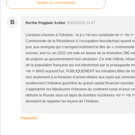
Ajouter un commentaire
B
Berthe Poggiale Avidor
05/06/2024 14:47
Livraison d'armes à l'Ukraine - le p c f et ses candidats<br /> <br /> <
Communiste de la Résistance à l’occupation fasciste/nazi quand 
jour, aux renégats qui s’arrogent indûment le titre de « communiste 
roussel, and co, en 2022 ont vote en faveur de la résolution 390 val
de pognon au gouvernement nazi ukrainien. Ce vote infâme, hélas, 
de la population française qui est lobotomisé par la propagande m
<br /> MAIS aujourd’hui, PUBLIQUEMENT les minables têtes de liste
non seulement à la livraison d’armes létales aux nazis qui comman
soutiennent l’initiative guerrière du grand capital financier mondial
s’approprier les fabuleuses richesses du continent russe et pour c
détruire la Russie sous un tapis de bombes nucléaires.<br /> <br 
devraient se rappeler les leçons de l’Histoire.
Répondre