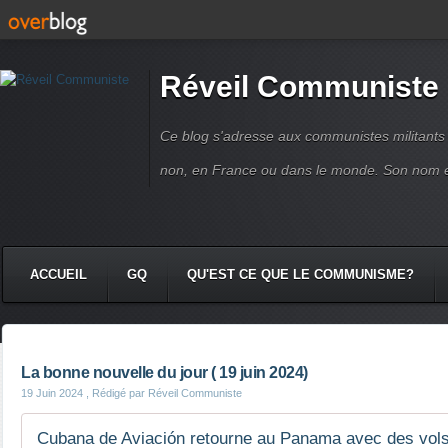
Réveil Communiste
Ce blog s'adresse aux communistes militant
non, en France ou dans le monde. Son nom 
ACCUEIL
GQ
QU'EST CE QUE LE COMMUNISME?
La bonne nouvelle du jour ( 19 juin 2024)
19 Juin 2024
, Rédigé par Réveil Communiste