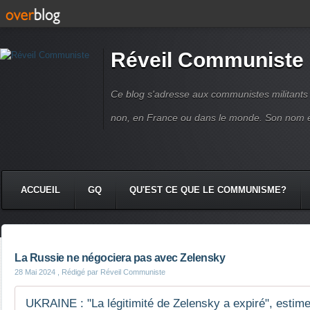
Réveil Communiste
Ce blog s'adresse aux communistes militant
non, en France ou dans le monde. Son nom 
ACCUEIL
GQ
QU'EST CE QUE LE COMMUNISME?
La Russie ne négociera pas avec Zelensky
28 Mai 2024
, Rédigé par Réveil Communiste