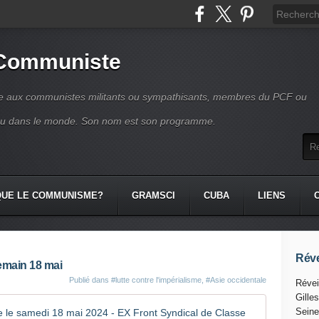
 Communiste
se aux communistes militants ou sympathisants, membres du PCF ou
ou dans le monde. Son nom est son programme.
QUE LE COMMUNISME?
GRAMSCI
CUBA
LIENS
Réve
emain 18 mai
Publié dans
#lutte contre l'impérialisme
,
#Asie occidentale
Révei
Gille
GAZA : Gran
Seine