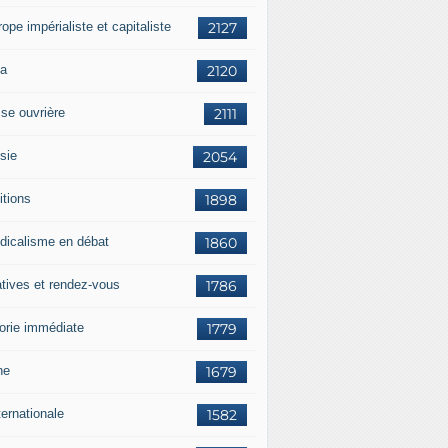
rope impérialiste et capitaliste
2127
a
2120
sse ouvrière
2111
sie
2054
itions
1898
dicalisme en débat
1860
atives et rendez-vous
1786
orie immédiate
1779
ne
1679
ternationale
1582