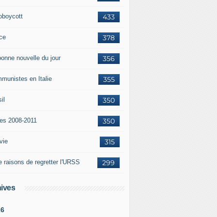
oboycott
433
ce
378
bonne nouvelle du jour
356
munistes en Italie
355
il
350
tes 2008-2011
350
vie
315
e raisons de regretter l'URSS
299
ives
26