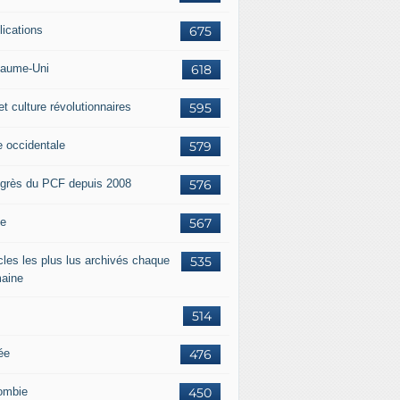
lications
675
aume-Uni
618
et culture révolutionnaires
595
e occidentale
579
grès du PCF depuis 2008
576
ie
567
icles les plus lus archivés chaque
535
aine
514
ée
476
ombie
450