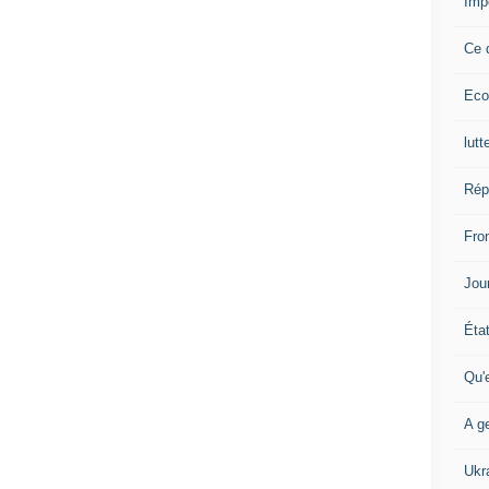
Imp
Ce 
Eco
lutt
Rép
Fron
Jour
Éta
Qu'
A ge
Ukr