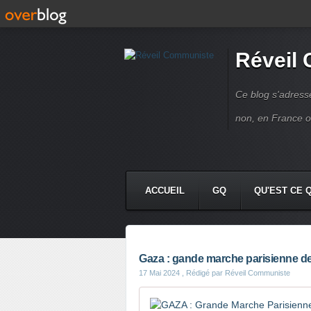
Réveil
Ce blog s'adres
non, en France 
ACCUEIL
GQ
QU'EST CE 
Gaza : gande marche parisienne d
17 Mai 2024
, Rédigé par Réveil Communiste