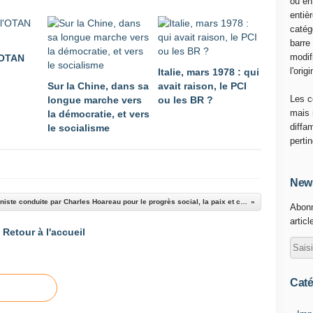
ou en
entiè
catég
barre
modif
l'OTAN
l'origi
Italie, mars 1978 : qui
Sur la Chine, dans sa
avait raison, le PCI
Les c
longue marche vers
ou les BR ?
mais 
la démocratie, et vers
diffa
le socialisme
perti
News
Une liste communiste conduite par Charles Hoareau pour le progrès social, la paix et contre l'UE et l'OTAN
Abonn
articl
Retour à l'accueil
Caté