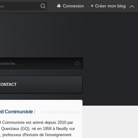
Connexion
+
Créer mon blog
CONTACT
il Communiste :
l Communiste est animé depuis 2010 par
s Questiaux (GQ), né en 1958 à Neuilly sur
de Marche Parisienne le samedi 18 mai 2024 - EX Front Sy
, professeur d'histoire de l'enseignement