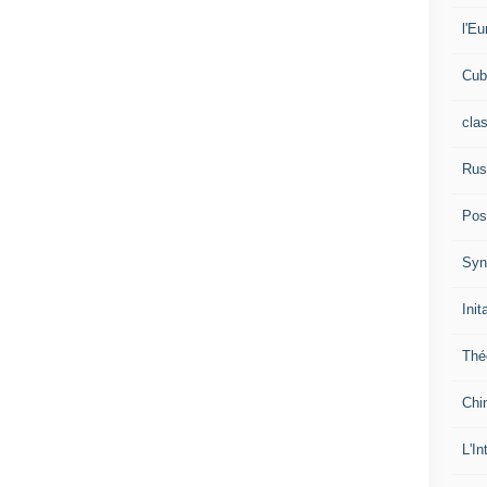
l'Eu
Cub
cla
Rus
Pos
Syn
Init
Thé
Chi
L'In