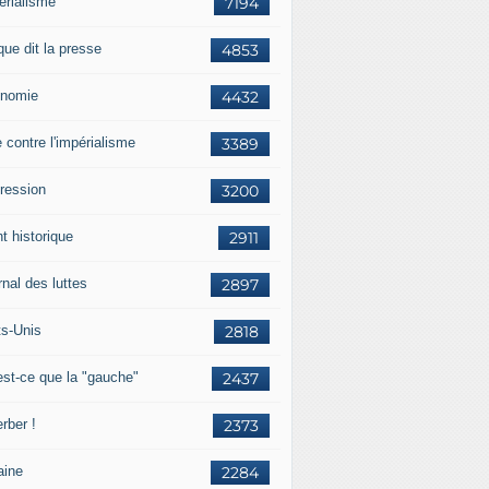
érialisme
7194
que dit la presse
4853
nomie
4432
e contre l'impérialisme
3389
ression
3200
t historique
2911
nal des luttes
2897
ts-Unis
2818
est-ce que la "gauche"
2437
rber !
2373
aine
2284