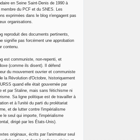
daire en Seine Saint-Denis de 1990 à
, membre du PCF et du SNES. Les
ons exprimées dans le blog n'engagent pas
eux organisations.
og reproduit des documents pertinents,
ne signifie pas forcément une approbation
ur contenu.
og est communiste, non-repenti, et
doxe (comme ils disent). Il défend
neur du mouvement ouvrier et communiste
de la Révolution d'Octobre, historiquement
 l'URSS quand elle était gouvernée par
e et par Staline, mais sans fétichisme ni
isme. Sa ligne politique est de travailler à
ation et à l'unité du parti du prolétariat
ne, et de lutter contre l'impérialisme
e le seul qui importe, l'impérialisme
ntal, dirigé par les États-Unis).
extes originaux, écrits par l'animateur seul