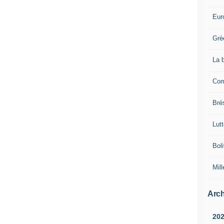
Eur
Grè
La 
Com
Brés
Lut
Boli
Mill
Arch
20