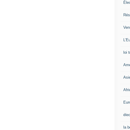
Éle
Rés
Ven
L'Eu
loi 
Amé
Asi
Afr
Eur
élec
la 