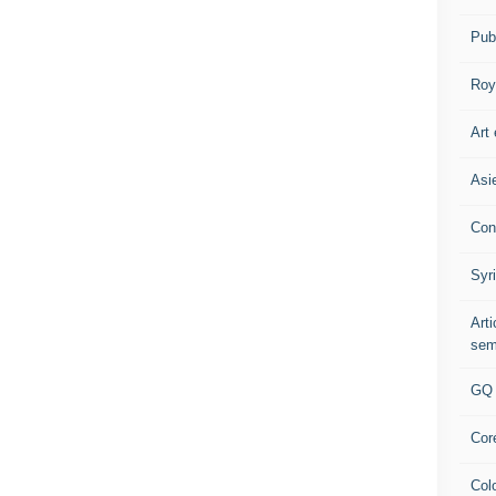
Pub
Roy
Art 
Asi
Con
Syr
Art
sem
GQ
Cor
Col