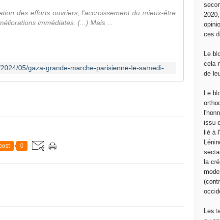
secon
ation des efforts ouvriers, l'accroissement du mieux-être
2020
méliorations immédiates. (...) Mais ...
opini
ces d
Le bl
cela 
http://www.frontsyndical-classe.org/2024/05/gaza-grande-marche-parisienne-le-samedi-18-mai-2024.html?utm_source=_ob_email&utm_medium=_ob_notification&utm_campaign=_ob_pushmail
de le
Le bl
ortho
l'hon
issu 
lié à
Lénin
post
0
sectar
la cré
moder
(contr
occide
Les t