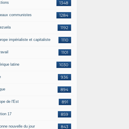
ctions
1348
eaux communistes
1284
ezuela
1192
rope impérialiste et capitaliste
1110
travail
1101
rique latine
1030
e
936
ique
894
ope de l'Est
891
tion 17
859
bonne nouvelle du jour
843