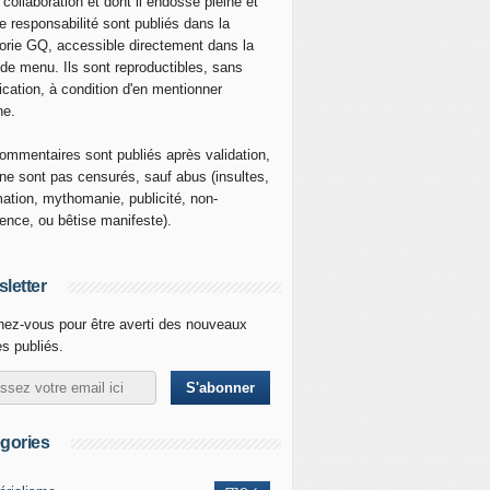
 collaboration et dont il endosse pleine et
re responsabilité sont publiés dans la
orie GQ, accessible directement dans la
 de menu. Ils sont reproductibles, sans
ication, à condition d'en mentionner
ne.
ommentaires sont publiés après validation,
ne sont pas censurés, sauf abus (insultes,
mation, mythomanie, publicité, non-
nence, ou bêtise manifeste).
letter
ez-vous pour être averti des nouveaux
es publiés.
gories