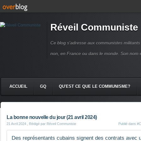
Réveil Communiste
Ce blog s'adresse aux communistes militant
non, en France ou dans le monde. Son nom 
ACCUEIL
GQ
QU'EST CE QUE LE COMMUNISME?
La bonne nouvelle du jour (21 avril 2024)
21 Avril 2024
, Rédigé par Réveil Communiste
Publié dans
#C