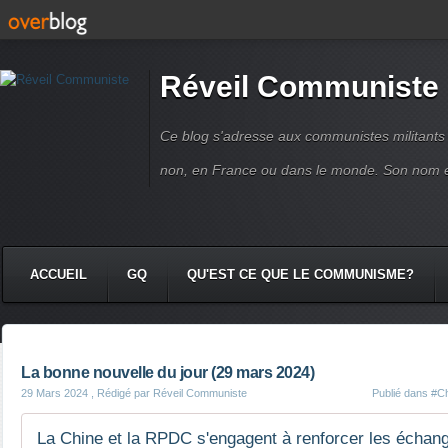
Réveil Communiste
Ce blog s'adresse aux communistes militant
non, en France ou dans le monde. Son nom 
ACCUEIL
GQ
QU'EST CE QUE LE COMMUNISME?
La bonne nouvelle du jour (29 mars 2024)
29 Mars 2024
, Rédigé par Réveil Communiste
Publié dans
#Ch