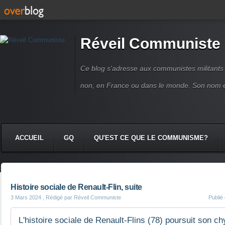
Réveil Communiste
Ce blog s'adresse aux communistes militant
non, en France ou dans le monde. Son nom 
ACCUEIL
GQ
QU'EST CE QUE LE COMMUNISME?
Histoire sociale de Renault-Flin, suite
3 Mars 2024
, Rédigé par Réveil Communiste
Publié