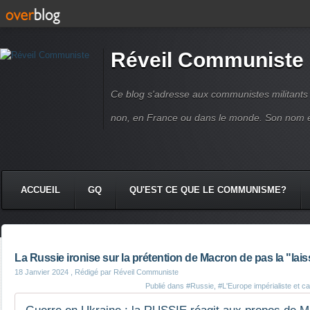
Réveil Communiste
Ce blog s'adresse aux communistes militant
non, en France ou dans le monde. Son nom 
ACCUEIL
GQ
QU'EST CE QUE LE COMMUNISME?
La Russie ironise sur la prétention de Macron de pas la "lai
18 Janvier 2024
, Rédigé par Réveil Communiste
Publié dans
#Russie
,
#L'Europe impérialiste et cap