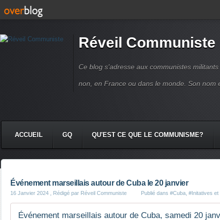
Réveil Communiste
Ce blog s'adresse aux communistes militant
non, en France ou dans le monde. Son nom 
ACCUEIL
GQ
QU'EST CE QUE LE COMMUNISME?
Événement marseillais autour de Cuba le 20 janvier
16 Janvier 2024
, Rédigé par Réveil Communiste
Publié dans
#Cuba
,
#Initatives e
Événement marseillais autour de Cuba, samedi 20 janvie