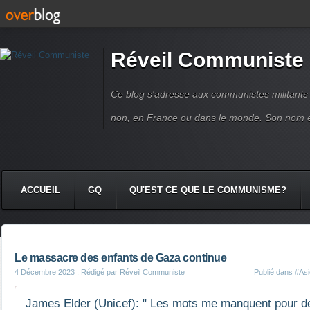
Réveil Communiste
Ce blog s'adresse aux communistes militant
non, en France ou dans le monde. Son nom 
ACCUEIL
GQ
QU'EST CE QUE LE COMMUNISME?
Le massacre des enfants de Gaza continue
4 Décembre 2023
, Rédigé par Réveil Communiste
Publié dans
#Asi