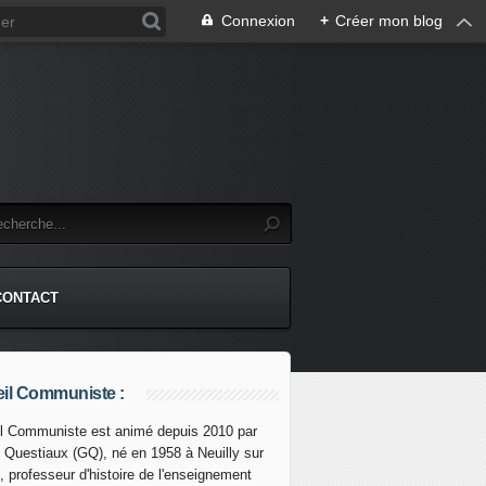
Connexion
+
Créer mon blog
CONTACT
il Communiste :
l Communiste est animé depuis 2010 par
s Questiaux (GQ), né en 1958 à Neuilly sur
, professeur d'histoire de l'enseignement