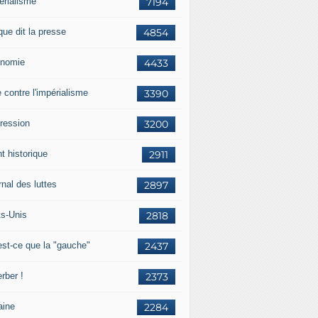
érialisme
7194
que dit la presse
4854
nomie
4433
e contre l'impérialisme
3390
ression
3200
t historique
2911
nal des luttes
2897
ts-Unis
2818
est-ce que la "gauche"
2437
rber !
2373
aine
2284