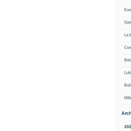
Eur
Grè
La 
Com
Brés
Lut
Boli
Mill
Arch
20