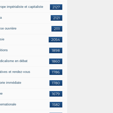
rope impérialiste et capitaliste
2127
a
2121
sse ouvrière
2111
sie
2054
itions
1898
dicalisme en débat
1860
atives et rendez-vous
1786
orie immédiate
1780
ne
1679
ternationale
1582