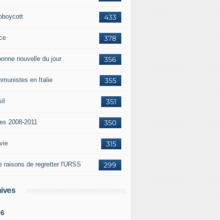
oboycott
433
ce
378
bonne nouvelle du jour
356
munistes en Italie
355
il
351
tes 2008-2011
350
vie
315
e raisons de regretter l'URSS
299
ives
26