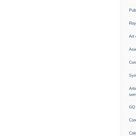
Pub
Roy
Art 
Asi
Con
Syr
Art
sem
GQ
Cor
Col