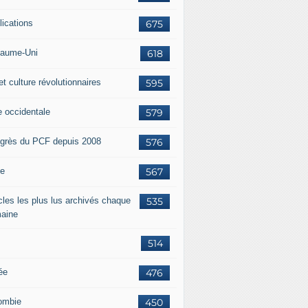
lications
675
aume-Uni
618
et culture révolutionnaires
595
e occidentale
579
grès du PCF depuis 2008
576
ie
567
icles les plus lus archivés chaque
535
aine
514
ée
476
ombie
450