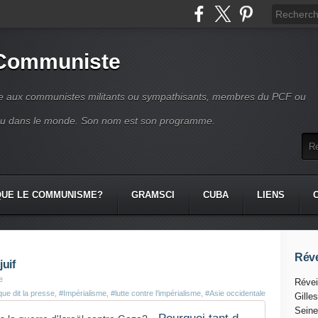
 Communiste
se aux communistes militants ou sympathisants, membres du PCF ou
ou dans le monde. Son nom est son programme.
QUE LE COMMUNISME?
GRAMSCI
CUBA
LIENS
Réve
uif
e
Révei
ue dit la presse
,
#Impérialisme
,
#lutte contre l'impérialisme
,
#Asie occidentale
Gille
Seine