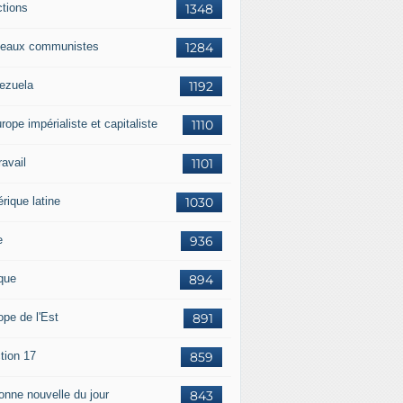
ctions
1348
eaux communistes
1284
ezuela
1192
rope impérialiste et capitaliste
1110
travail
1101
rique latine
1030
e
936
ique
894
ope de l'Est
891
tion 17
859
bonne nouvelle du jour
843