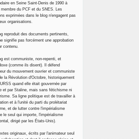
daire en Seine Saint-Denis de 1990 à
, membre du PCF et du SNES. Les
ons exprimées dans le blog n'engagent pas
eux organisations.
og reproduit des documents pertinents,
ne signifie pas forcément une approbation
ur contenu.
og est communiste, non-repenti, et
doxe (comme ils disent). Il défend
neur du mouvement ouvrier et communiste
de la Révolution d'Octobre, historiquement
 l'URSS quand elle était gouvernée par
e et par Staline, mais sans fétichisme ni
isme. Sa ligne politique est de travailler à
ation et à l'unité du parti du prolétariat
ne, et de lutter contre l'impérialisme
e le seul qui importe, l'impérialisme
ntal, dirigé par les États-Unis).
extes originaux, écrits par l'animateur seul