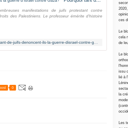
Pourquoi tant de juifs dénoncent-ils la guerre d'Israël contre Gaza?
secon
2020
breuses manifestations de juifs protestant contre
opini
droits des Palestiniens. Le professeur émérite d'histoire
ces d
Le bl
cela 
https://investigaction.net/pourquoi-tant-de-juifs-denoncent-ils-la-guerre-disrael-contre-gaza/
de le
Le bl
ortho
l'hon
issu 
lié à
Lénin
post
0
sectar
la cré
moder
(contr
occide
Les t