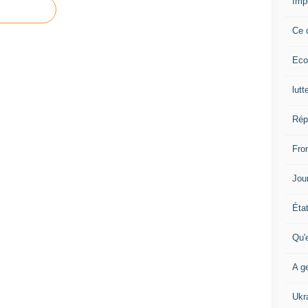
Imp
Ce 
Eco
lutt
Rép
Fron
Jour
Éta
Qu'
A ge
Ukr