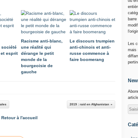
ou en
entiè
catég
barre
modif
l'origi
Racisme anti-blanc,
Le discours trumpien
Les c
 société
une réalité qui
anti-chinois et anti-
mais 
et esprit
dérange le petit
russe commence à
diffa
monde de la
faire boomerang
perti
bourgeoisie de
gauche
News
Abonn
articl
nales
2019 : raid en Afghanistan
Retour à l'accueil
Caté