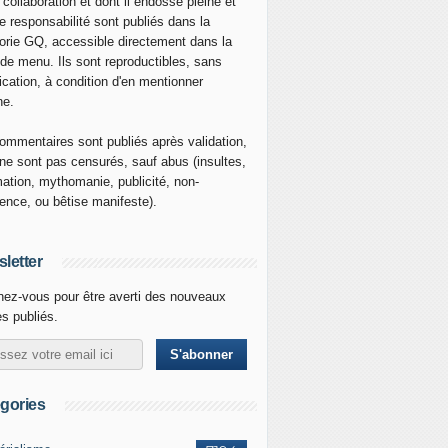
 collaboration et dont il endosse pleine et
re responsabilité sont publiés dans la
orie GQ, accessible directement dans la
 de menu. Ils sont reproductibles, sans
ication, à condition d'en mentionner
ne.
ommentaires sont publiés après validation,
ne sont pas censurés, sauf abus (insultes,
mation, mythomanie, publicité, non-
nence, ou bêtise manifeste).
letter
ez-vous pour être averti des nouveaux
es publiés.
gories