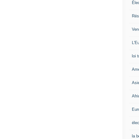
Éle
Rés
Ven
L'Eu
loi 
Amé
Asi
Afr
Eur
élec
la 