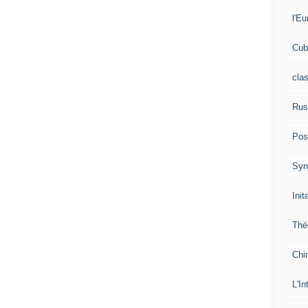
l'Eu
Cub
cla
Rus
Pos
Syn
Init
Thé
Chi
L'In