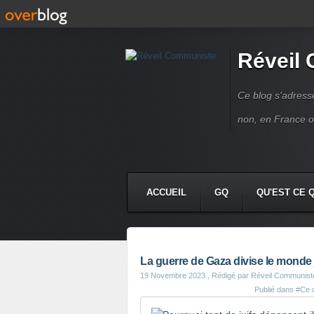
Réveil
Ce blog s'adres
non, en France 
ACCUEIL
GQ
QU'EST CE 
La guerre de Gaza divise le monde j
19 Novembre 2023
, Rédigé par Réveil Communist
Publié dans
#Ce q