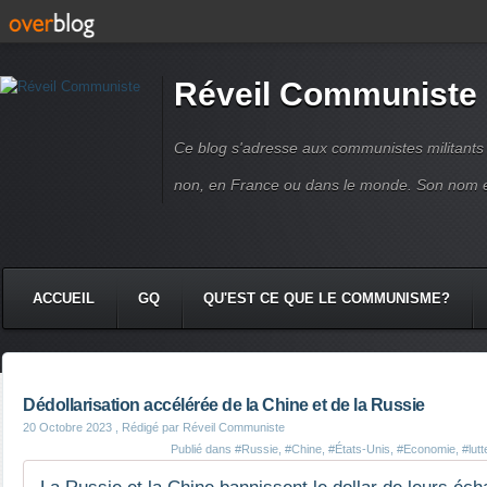
Réveil Communiste
Ce blog s'adresse aux communistes militant
non, en France ou dans le monde. Son nom 
ACCUEIL
GQ
QU'EST CE QUE LE COMMUNISME?
Dédollarisation accélérée de la Chine et de la Russie
20 Octobre 2023
, Rédigé par Réveil Communiste
Publié dans
#Russie
,
#Chine
,
#États-Unis
,
#Economie
,
#lutt