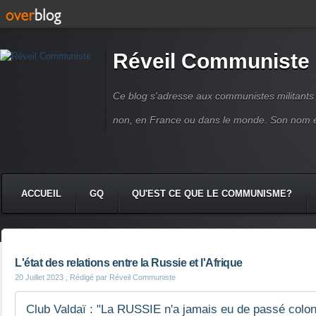
Réveil Communiste
Ce blog s'adresse aux communistes militant
non, en France ou dans le monde. Son nom 
ACCUEIL
GQ
QU'EST CE QUE LE COMMUNISME?
L'état des relations entre la Russie et l'Afrique
20 Juillet 2023
, Rédigé par Réveil Communiste