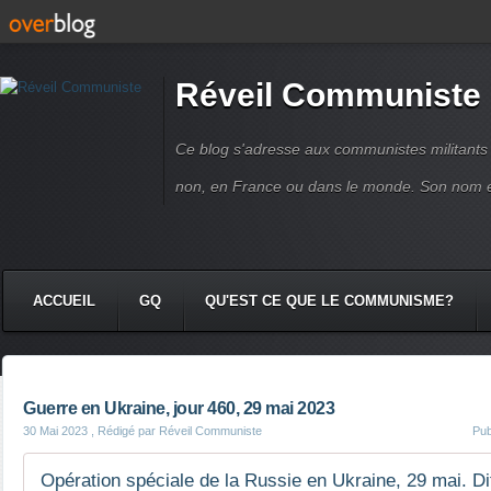
Réveil Communiste
Ce blog s'adresse aux communistes militant
non, en France ou dans le monde. Son nom 
ACCUEIL
GQ
QU'EST CE QUE LE COMMUNISME?
Guerre en Ukraine, jour 460, 29 mai 2023
30 Mai 2023
, Rédigé par Réveil Communiste
Pub