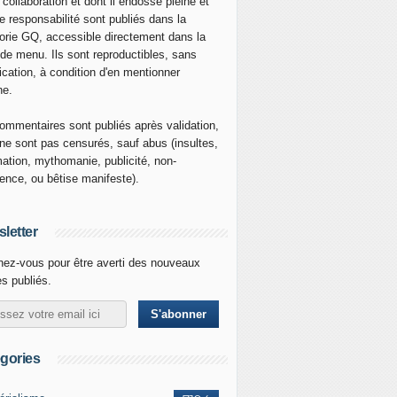
 collaboration et dont il endosse pleine et
re responsabilité sont publiés dans la
orie GQ, accessible directement dans la
 de menu. Ils sont reproductibles, sans
ication, à condition d'en mentionner
ne.
ommentaires sont publiés après validation,
ne sont pas censurés, sauf abus (insultes,
mation, mythomanie, publicité, non-
nence, ou bêtise manifeste).
letter
ez-vous pour être averti des nouveaux
es publiés.
gories