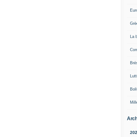
Eur
Grè
La 
Com
Brés
Lut
Boli
Mill
Arch
20