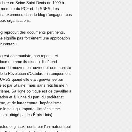
daire en Seine Saint-Denis de 1990 à
, membre du PCF et du SNES. Les
ons exprimées dans le blog n'engagent pas
eux organisations.
og reproduit des documents pertinents,
ne signifie pas forcément une approbation
ur contenu.
og est communiste, non-repenti, et
doxe (comme ils disent). Il défend
neur du mouvement ouvrier et communiste
de la Révolution d'Octobre, historiquement
 l'URSS quand elle était gouvernée par
e et par Staline, mais sans fétichisme ni
isme. Sa ligne politique est de travailler à
ation et à l'unité du parti du prolétariat
ne, et de lutter contre l'impérialisme
e le seul qui importe, l'impérialisme
ntal, dirigé par les États-Unis).
extes originaux, écrits par l'animateur seul