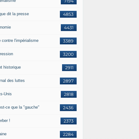
érialisme
7194
que dit la presse
4853
nomie
4431
e contre l'impérialisme
3389
ression
3200
t historique
2911
nal des luttes
2897
ts-Unis
2818
est-ce que la "gauche"
2436
rber !
2373
aine
2284