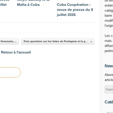
ou en
illet
Mafia à Cuba
Cuba Coopération :
entiè
revue de presse du 9
catég
juillet 2026
barre
modif
l'origi
Les c
mais 
Tournée de Lavrov en Amérique latine : Brésil, Venezuela, Nicaragua, Cuba
Trois questions sur les fuites du Pentagone et la guerre en Ukraine
diffa
perti
Retour à l'accueil
News
Abonn
articl
Caté