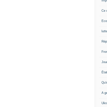
Imp
Ce 
Eco
lutt
Rép
Fron
Jour
Éta
Qu'
A ge
Ukr