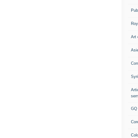
Pub
Roy
Art 
Asi
Con
Syr
Art
sem
GQ
Cor
Col