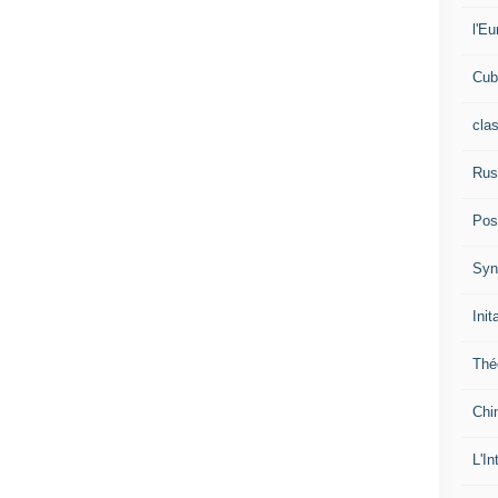
l'Eu
Cub
cla
Rus
Pos
Syn
Init
Thé
Chi
L'In