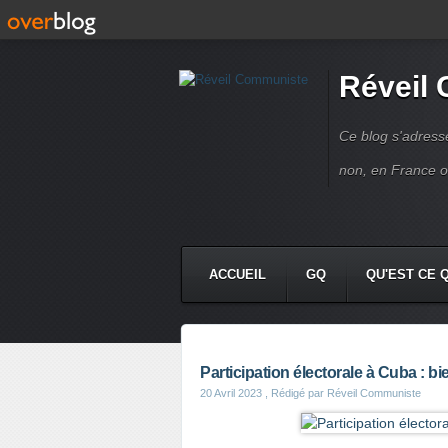
Réveil
Ce blog s'adres
non, en France 
ACCUEIL
GQ
QU'EST CE 
Participation électorale à Cuba : 
20 Avril 2023
, Rédigé par Réveil Communiste