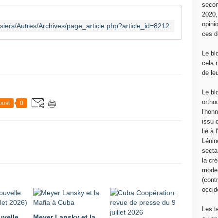
secon
2020
opini
siers/Autres/Archives/page_article.php?article_id=8212
ces d
Le bl
cela 
de le
Le bl
ortho
post
0
l'hon
issu 
lié à
Lénin
sectar
la cré
moder
(contr
occide
Les t
uvelle
Meyer Lansky et la