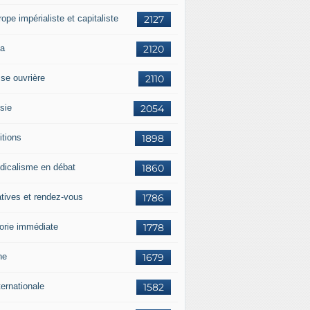
rope impérialiste et capitaliste
2127
a
2120
sse ouvrière
2110
sie
2054
itions
1898
dicalisme en débat
1860
atives et rendez-vous
1786
orie immédiate
1778
ne
1679
ternationale
1582