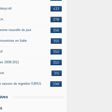
oboycott
433
ce
378
bonne nouvelle du jour
356
munistes en Italie
355
il
350
tes 2008-2011
350
vie
315
e raisons de regretter l'URSS
298
ives
26