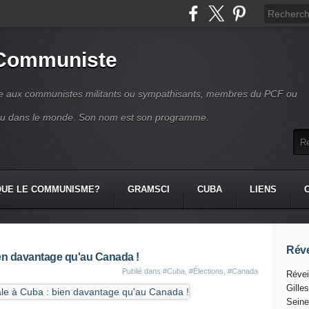
 Communiste
se aux communistes militants ou sympathisants, membres du PCF ou
ou dans le monde. Son nom est son programme.
QUE LE COMMUNISME?
GRAMSCI
CUBA
LIENS
Réve
bien davantage qu'au Canada !
Publié dans
#Cuba
,
#Élections
,
#Canada
Révei
Gille
Seine