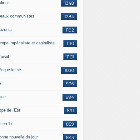
ctions
1348
eaux communistes
1284
ezuela
1192
rope impérialiste et capitaliste
1110
travail
1101
rique latine
1030
e
936
ique
894
ope de l'Est
891
tion 17
859
bonne nouvelle du jour
843