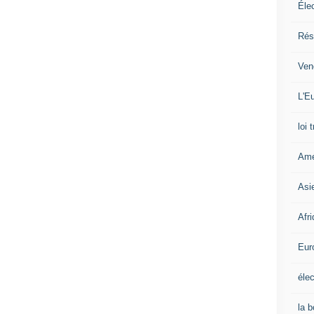
Éle
Rés
Ven
L'Eu
loi 
Amé
Asi
Afr
Eur
élec
la 