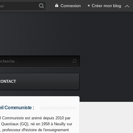
Connexion
+
Créer mon blog
CONTACT
il Communiste :
l Communiste est animé depuis 2010 par
s Questiaux (GQ), né en 1958 à Neuilly sur
, professeur d'histoire de l'enseignement