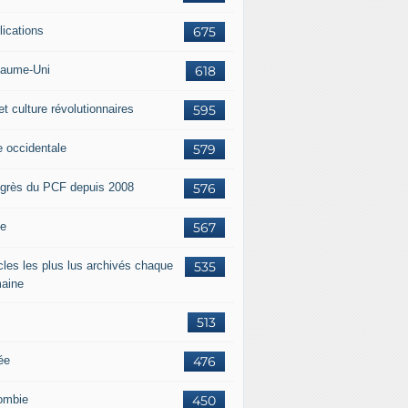
lications
675
aume-Uni
618
et culture révolutionnaires
595
e occidentale
579
grès du PCF depuis 2008
576
ie
567
icles les plus lus archivés chaque
535
aine
513
ée
476
ombie
450