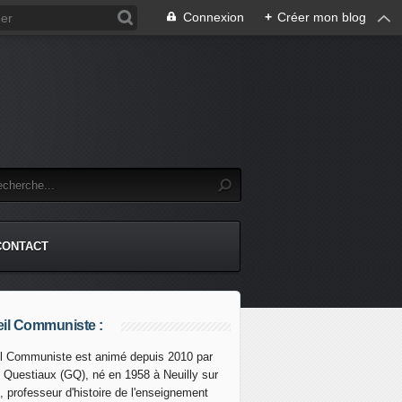
Connexion
+
Créer mon blog
CONTACT
il Communiste :
l Communiste est animé depuis 2010 par
s Questiaux (GQ), né en 1958 à Neuilly sur
, professeur d'histoire de l'enseignement