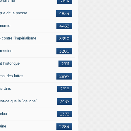
érialisme
7194
que dit la presse
4854
nomie
4433
e contre l'impérialisme
3390
ression
3200
t historique
2911
nal des luttes
2897
ts-Unis
2818
est-ce que la "gauche"
2437
rber !
2373
aine
2284