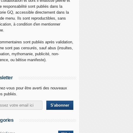
 collaboration et dont il endosse pleine et
re responsabilité sont publiés dans la
orie GQ, accessible directement dans la
 de menu. Ils sont reproductibles, sans
ication, à condition d'en mentionner
ne.
ommentaires sont publiés après validation,
ne sont pas censurés, sauf abus (insultes,
mation, mythomanie, publicité, non-
nence, ou bêtise manifeste).
letter
ez-vous pour être averti des nouveaux
es publiés.
gories