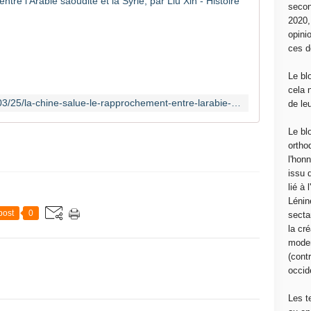
La Chine s
secon
2020
L
opini
e
ces d
s
É
Le bl
t
cela 
a
https://histoireetsociete.com/2023/03/25/la-chine-salue-le-rapprochement-entre-larabie-saoudite-et-la-syrie-par-liu-xin/
de le
t
s
Le bl
-
ortho
U
l'hon
n
issu 
i
lié à
s
Lénin
p
post
0
sectar
o
la cré
u
moder
r
(contr
r
occide
a
i
Les t
e