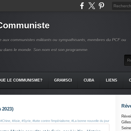
 Communiste
se aux communistes militants ou sympathisants, membres du PCF ou
ou dans le monde. Son nom est son programme.
QUE LE COMMUNISME?
GRAMSCI
CUBA
LIENS
Réve
s 2023)
Révei
s
#Chine
,
#Asie
,
#Syrie
,
#lutte contre l'impérialisme
,
#La bonne nouvelle du jour
Gille
Seine