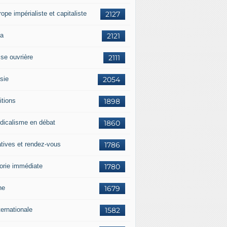
rope impérialiste et capitaliste
2127
a
2121
sse ouvrière
2111
sie
2054
itions
1898
dicalisme en débat
1860
atives et rendez-vous
1786
orie immédiate
1780
ne
1679
ternationale
1582