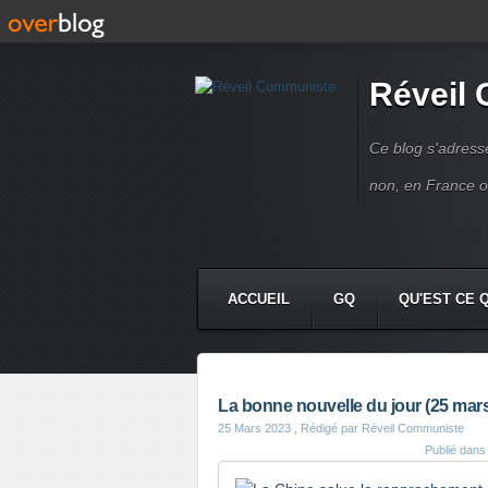
Réveil
Ce blog s'adres
non, en France 
ACCUEIL
GQ
QU'EST CE 
La bonne nouvelle du jour (25 mar
25 Mars 2023
, Rédigé par Réveil Communiste
Publié dan