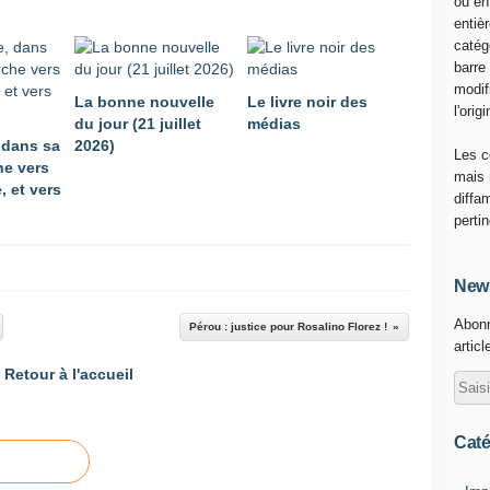
ou en
n
entiè
t
catég
c
barre
o
modif
n
La bonne nouvelle
Le livre noir des
l'origi
t
du jour (21 juillet
médias
r
 dans sa
2026)
Les c
e
e vers
mais 
c
, et vers
diffa
a
perti
r
r
e
News
r
l
Abonn
Pérou : justice pour Rosalino Florez !
a
articl
t
Retour à l'accueil
e
n
t
Caté
a
t