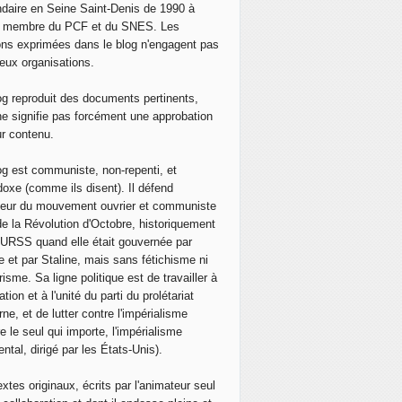
alue le rapprochement entre l'Arabie saoudite et la Syrie, par
daire en Seine Saint-Denis de 1990 à
, membre du PCF et du SNES. Les
ons exprimées dans le blog n'engagent pas
eux organisations.
og reproduit des documents pertinents,
ne signifie pas forcément une approbation
ur contenu.
og est communiste, non-repenti, et
doxe (comme ils disent). Il défend
neur du mouvement ouvrier et communiste
de la Révolution d'Octobre, historiquement
 l'URSS quand elle était gouvernée par
e et par Staline, mais sans fétichisme ni
isme. Sa ligne politique est de travailler à
ation et à l'unité du parti du prolétariat
ne, et de lutter contre l'impérialisme
e le seul qui importe, l'impérialisme
ntal, dirigé par les États-Unis).
extes originaux, écrits par l'animateur seul