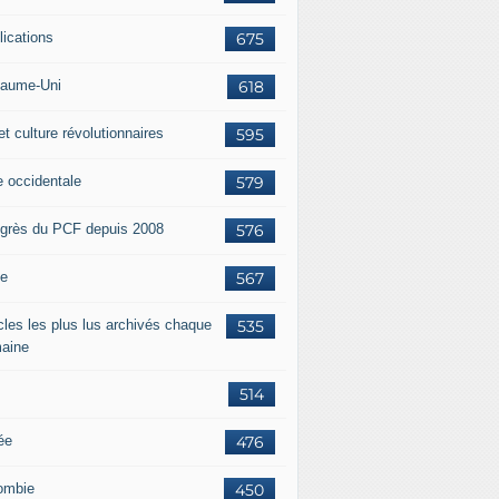
lications
675
aume-Uni
618
et culture révolutionnaires
595
e occidentale
579
grès du PCF depuis 2008
576
ie
567
icles les plus lus archivés chaque
535
aine
514
ée
476
ombie
450