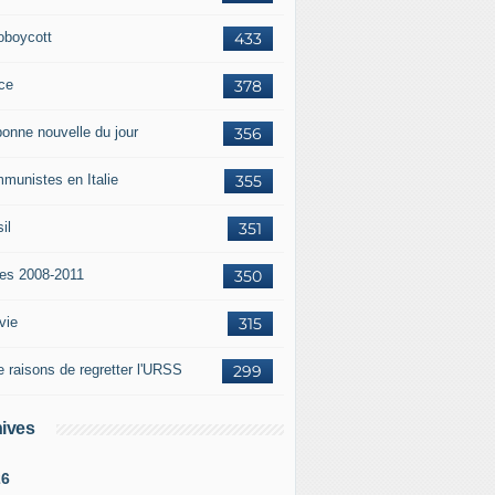
oboycott
433
ce
378
bonne nouvelle du jour
356
munistes en Italie
355
il
351
tes 2008-2011
350
vie
315
e raisons de regretter l'URSS
299
ives
26