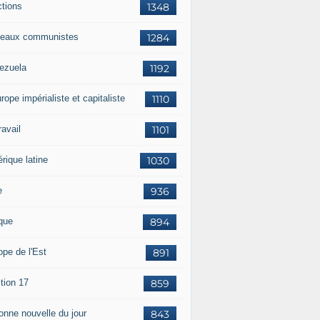
ctions
1348
eaux communistes
1284
ezuela
1192
rope impérialiste et capitaliste
1110
travail
1101
rique latine
1030
e
936
ique
894
ope de l'Est
891
tion 17
859
bonne nouvelle du jour
843