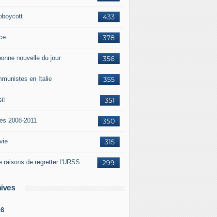
oboycott
433
ce
378
bonne nouvelle du jour
356
munistes en Italie
355
il
351
tes 2008-2011
350
vie
315
e raisons de regretter l'URSS
299
ives
26