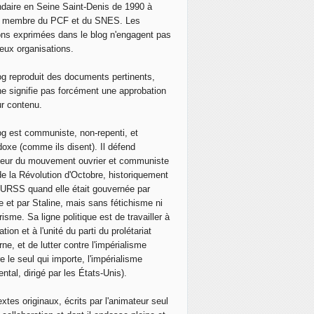
daire en Seine Saint-Denis de 1990 à
, membre du PCF et du SNES. Les
ons exprimées dans le blog n'engagent pas
eux organisations.
og reproduit des documents pertinents,
ne signifie pas forcément une approbation
ur contenu.
og est communiste, non-repenti, et
doxe (comme ils disent). Il défend
neur du mouvement ouvrier et communiste
de la Révolution d'Octobre, historiquement
 l'URSS quand elle était gouvernée par
e et par Staline, mais sans fétichisme ni
isme. Sa ligne politique est de travailler à
ation et à l'unité du parti du prolétariat
ne, et de lutter contre l'impérialisme
e le seul qui importe, l'impérialisme
ntal, dirigé par les États-Unis).
extes originaux, écrits par l'animateur seul