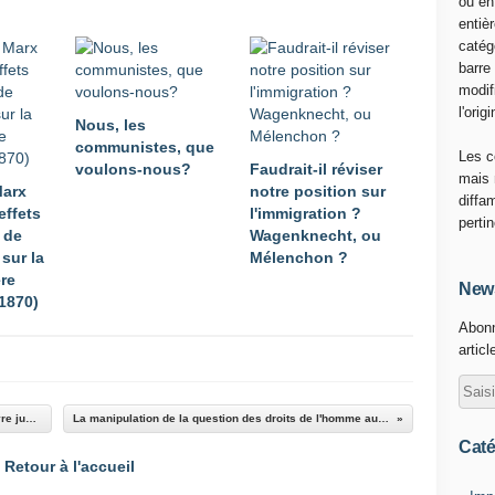
ou en
entiè
catég
barre
modif
l'origi
Nous, les
communistes, que
Les c
voulons-nous?
Faudrait-il réviser
mais 
Marx
notre position sur
diffa
effets
l'immigration ?
perti
 de
Wagenknecht, ou
 sur la
Mélenchon ?
ère
News
(1870)
Abonn
articl
Une critique de la stratégie russe mise en œuvre jusqu'à présent en Ukraine
La manipulation de la question des droits de l'homme au Xinjiang, nouvelle saison
Caté
Retour à l'accueil