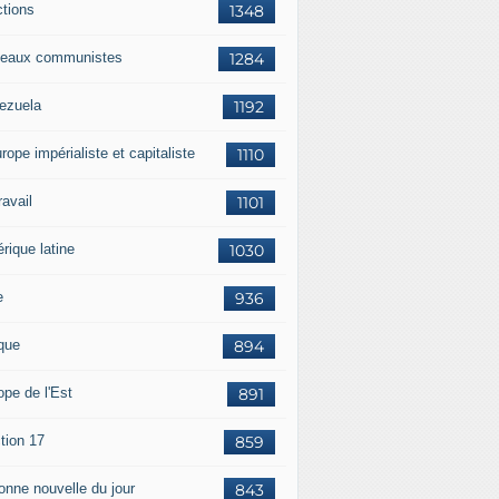
ctions
1348
eaux communistes
1284
ezuela
1192
rope impérialiste et capitaliste
1110
travail
1101
rique latine
1030
e
936
ique
894
ope de l'Est
891
tion 17
859
bonne nouvelle du jour
843