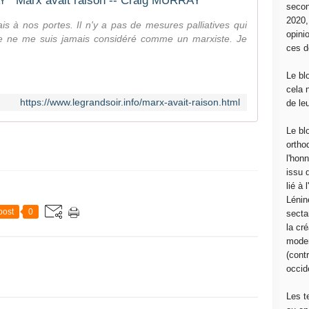
Marx avait raison -- Craig MURRAY
secon
2020
is à nos portes. Il n'y a pas de mesures palliatives qui
opini
 Je ne me suis jamais considéré comme un marxiste. Je
ces d
Le bl
cela 
https://www.legrandsoir.info/marx-avait-raison.html
de le
Le bl
ortho
l'hon
issu 
lié à
Lénin
post
0
sectar
la cré
moder
(contr
occide
Les t