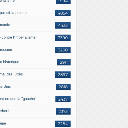
érialisme
7194
que dit la presse
4854
nomie
4433
e contre l'impérialisme
3390
ression
3200
t historique
2911
nal des luttes
2897
ts-Unis
2818
est-ce que la "gauche"
2437
rber !
2373
aine
2284