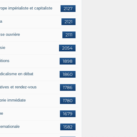
rope impérialiste et capitaliste
2127
a
2121
sse ouvrière
2111
sie
2054
itions
1898
dicalisme en débat
1860
atives et rendez-vous
1786
orie immédiate
1780
ne
1679
ternationale
1582