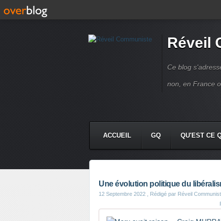
Réveil
Ce blog s'adres
non, en France 
ACCUEIL
GQ
QU'EST CE 
Une évolution politique du libéral
12 Septembre 2022
, Rédigé par Réveil Communis