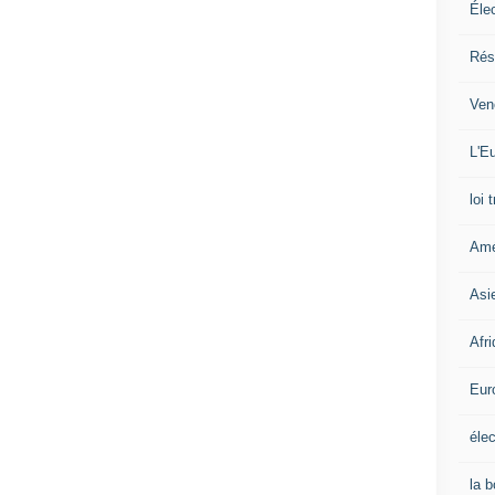
Éle
Rés
Ven
L'Eu
loi 
Amé
Asi
Afr
Eur
élec
la 