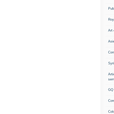
Pub
Roy
Art 
Asi
Con
Syr
Art
sem
GQ
Cor
Col