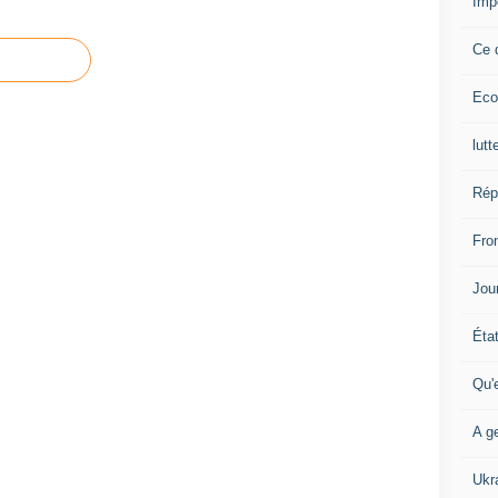
Imp
Ce 
Eco
lutt
Rép
Fron
Jour
Éta
Qu'
A ge
Ukr