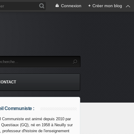
Connexion
+
Créer mon blog
CONTACT
il Communiste :
l Communiste est animé depuis 2010 par
s Questiaux (GQ), né en 1958 à Neuilly sur
, professeur d'histoire de l'enseignement