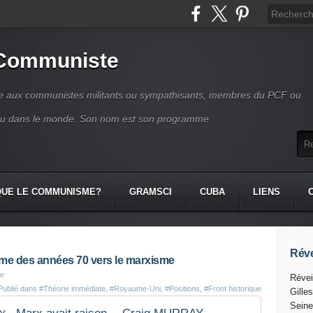
 Communiste
se aux communistes militants ou sympathisants, membres du PCF ou
ou dans le monde. Son nom est son programme.
QUE LE COMMUNISME?
GRAMSCI
CUBA
LIENS
Réve
isme des années 70 vers le marxisme
te
Révei
Publié dans
#Théorie immédiate
,
#Royaume-Uni
,
#Positions
,
#Front historique
Gille
Seine