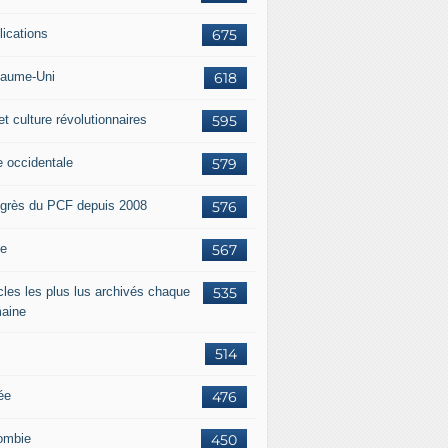
lications
675
aume-Uni
618
et culture révolutionnaires
595
e occidentale
579
grès du PCF depuis 2008
576
ie
567
icles les plus lus archivés chaque
535
aine
514
ée
476
ombie
450