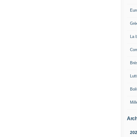
Eur
Grè
La 
Com
Brés
Lut
Boli
Mill
Arch
20