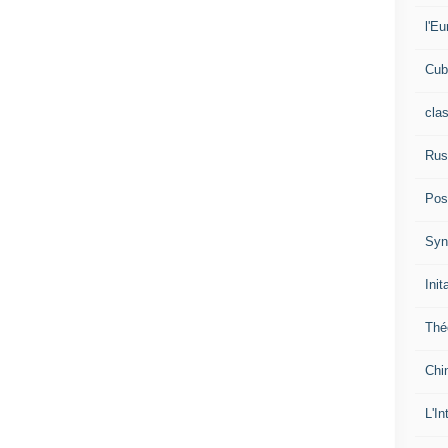
l'Eu
Cub
cla
Rus
Pos
Syn
Init
Thé
Chi
L'In