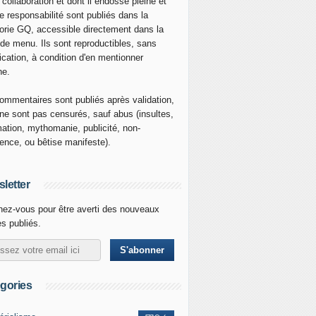
 collaboration et dont il endosse pleine et
re responsabilité sont publiés dans la
orie GQ, accessible directement dans la
 de menu. Ils sont reproductibles, sans
ication, à condition d'en mentionner
ne.
ommentaires sont publiés après validation,
ne sont pas censurés, sauf abus (insultes,
mation, mythomanie, publicité, non-
nence, ou bêtise manifeste).
letter
ez-vous pour être averti des nouveaux
es publiés.
gories