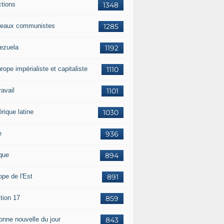
ctions
1348
eaux communistes
1285
ezuela
1192
rope impérialiste et capitaliste
1110
travail
1101
rique latine
1030
e
936
ique
894
ope de l'Est
891
tion 17
859
bonne nouvelle du jour
843