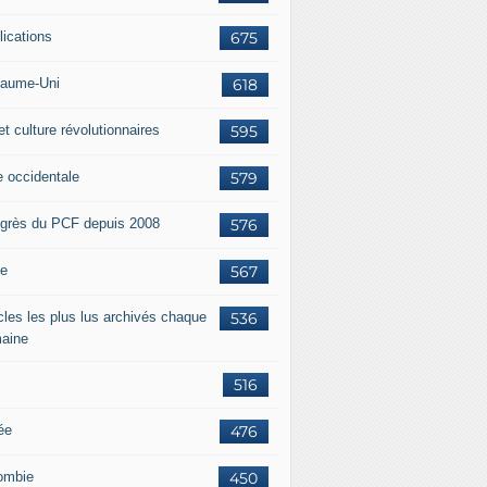
lications
675
aume-Uni
618
et culture révolutionnaires
595
e occidentale
579
grès du PCF depuis 2008
576
ie
567
icles les plus lus archivés chaque
536
aine
516
ée
476
ombie
450