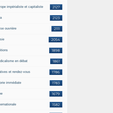
rope impérialiste et capitaliste
2127
a
2123
sse ouvrière
2111
sie
2054
itions
1898
dicalisme en débat
1861
atives et rendez-vous
1786
orie immédiate
1783
ne
1679
ternationale
1582