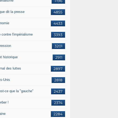
érialisme
7196
que dit la presse
4855
nomie
4433
e contre l'impérialisme
3393
ression
3201
t historique
2911
nal des luttes
2897
ts-Unis
2818
est-ce que la "gauche"
2437
rber !
2374
aine
2284