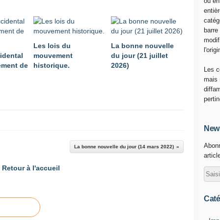
ou en
d
entiè
é
catég
r
barre
a
modif
t
Les lois du
La bonne nouvelle
l'origi
i
idental
mouvement
du jour (21 juillet
o
ement de
historique.
2026)
Les c
n
mais 
d
diffa
e
perti
R
u
s
News
s
i
Abonn
La bonne nouvelle du jour (14 mars 2022)
e
articl
:
Retour à l'accueil
C
e
q
Caté
u
i