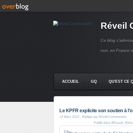
Réveil
Ce blog s'adres
non, en France 
ACCUEIL
GQ
QU'EST CE 
Le KPFR explicite son soutien à l'
13 Mars 2022
, Rédigé par Réveil Communiste
Publié dans
#Russie
,
#Ukr