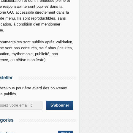
 collaboration et dont il endosse pleine et
re responsabilité sont publiés dans la
orie GQ, accessible directement dans la
 de menu. Ils sont reproductibles, sans
ication, à condition d'en mentionner
ne.
ommentaires sont publiés après validation,
ne sont pas censurés, sauf abus (insultes,
mation, mythomanie, publicité, non-
nence, ou bêtise manifeste).
letter
ez-vous pour être averti des nouveaux
es publiés.
gories