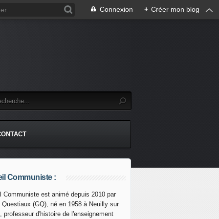
Connexion
+
Créer mon blog
CONTACT
il Communiste :
l Communiste est animé depuis 2010 par
s Questiaux (GQ), né en 1958 à Neuilly sur
, professeur d'histoire de l'enseignement