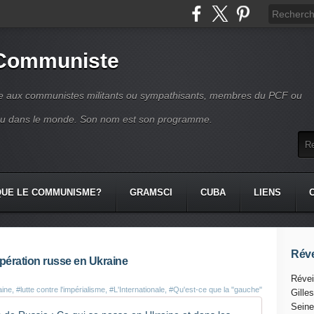
 Communiste
se aux communistes militants ou sympathisants, membres du PCF ou
ou dans le monde. Son nom est son programme.
QUE LE COMMUNISME?
GRAMSCI
CUBA
LIENS
Réve
opération russe en Ukraine
Révei
aine
,
#lutte contre l'impérialisme
,
#L'Internationale
,
#Qu'est-ce que la "gauche"
Gille
Seine