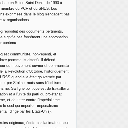
muniste de la Fédération de Russie : Ce qui se passe en Ukr
daire en Seine Saint-Denis de 1990 à
, membre du PCF et du SNES. Les
ons exprimées dans le blog n'engagent pas
eux organisations.
og reproduit des documents pertinents,
ne signifie pas forcément une approbation
ur contenu.
og est communiste, non-repenti, et
doxe (comme ils disent). Il défend
neur du mouvement ouvrier et communiste
de la Révolution d'Octobre, historiquement
 l'URSS quand elle était gouvernée par
e et par Staline, mais sans fétichisme ni
isme. Sa ligne politique est de travailler à
ation et à l'unité du parti du prolétariat
ne, et de lutter contre l'impérialisme
e le seul qui importe, l'impérialisme
ntal, dirigé par les États-Unis).
extes originaux, écrits par l'animateur seul