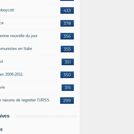
oboycott
433
ce
378
bonne nouvelle du jour
356
munistes en Italie
355
il
351
tes 2008-2011
350
vie
315
e raisons de regretter l'URSS
299
ives
26