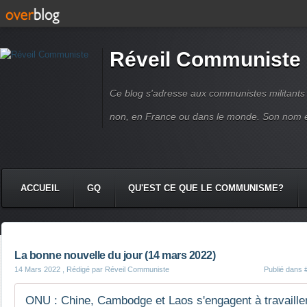
Réveil Communiste
Ce blog s'adresse aux communistes militant
non, en France ou dans le monde. Son nom 
ACCUEIL
GQ
QU'EST CE QUE LE COMMUNISME?
La bonne nouvelle du jour (14 mars 2022)
14 Mars 2022
, Rédigé par Réveil Communiste
Publié dans