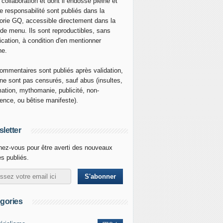
 collaboration et dont il endosse pleine et
re responsabilité sont publiés dans la
orie GQ, accessible directement dans la
 de menu. Ils sont reproductibles, sans
ication, à condition d'en mentionner
ne.
ommentaires sont publiés après validation,
ne sont pas censurés, sauf abus (insultes,
mation, mythomanie, publicité, non-
nence, ou bêtise manifeste).
letter
ez-vous pour être averti des nouveaux
es publiés.
gories