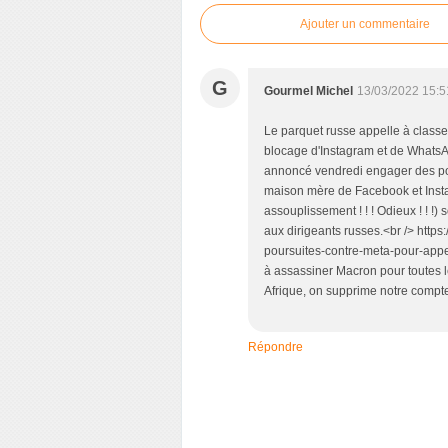
Ajouter un commentaire
G
Gourmel Michel
13/03/2022 15:5
Le parquet russe appelle à class
blocage d'Instagram et de WhatsA
annoncé vendredi engager des po
maison mère de Facebook et Instag
assouplissement ! ! ! Odieux ! ! !
aux dirigeants russes.<br /> https
poursuites-contre-meta-pour-appe
à assassiner Macron pour toutes l
Afrique, on supprime notre compte e
Répondre