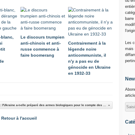
ou en
e
entiè
l
catég
'
barre
i
modif
n
l'origi
v
-blanc,
Le discours trumpien
a
Les c
ui
anti-chinois et anti-
Contrairement à la
s
mais 
tit
russe commence à
légende noire
i
diffa
faire boomerang
anticommuniste, il
o
perti
de
n'y a pas eu de
n
génocide en Ukraine
r
en 1932-33
u
News
s
Abonn
s
articl
e
d
Choléra, anthrax : l'Ukraine a-t-elle préparé des armes biologiques pour le compte des États-Unis?
e
l
Retour à l'accueil
'
Caté
U
k