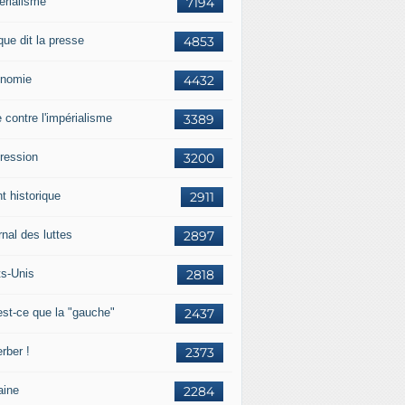
érialisme
7194
que dit la presse
4853
nomie
4432
e contre l'impérialisme
3389
ression
3200
t historique
2911
nal des luttes
2897
ts-Unis
2818
est-ce que la "gauche"
2437
rber !
2373
aine
2284