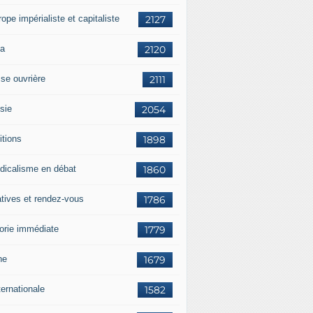
rope impérialiste et capitaliste
2127
a
2120
sse ouvrière
2111
sie
2054
itions
1898
dicalisme en débat
1860
atives et rendez-vous
1786
orie immédiate
1779
ne
1679
ternationale
1582