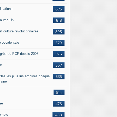
lications
675
aume-Uni
618
et culture révolutionnaires
595
e occidentale
579
grès du PCF depuis 2008
576
ie
567
icles les plus lus archivés chaque
535
aine
514
ée
476
ombie
450