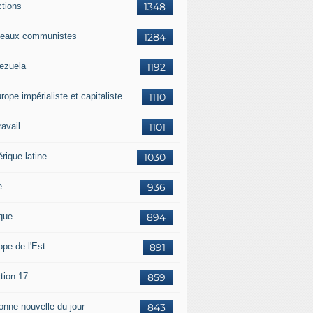
ctions
1348
eaux communistes
1284
ezuela
1192
rope impérialiste et capitaliste
1110
travail
1101
rique latine
1030
e
936
ique
894
ope de l'Est
891
tion 17
859
bonne nouvelle du jour
843