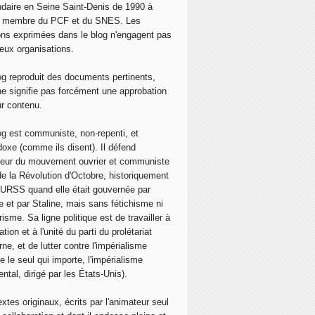
daire en Seine Saint-Denis de 1990 à
, membre du PCF et du SNES. Les
ons exprimées dans le blog n'engagent pas
eux organisations.
og reproduit des documents pertinents,
ne signifie pas forcément une approbation
ur contenu.
og est communiste, non-repenti, et
doxe (comme ils disent). Il défend
neur du mouvement ouvrier et communiste
de la Révolution d'Octobre, historiquement
 l'URSS quand elle était gouvernée par
e et par Staline, mais sans fétichisme ni
isme. Sa ligne politique est de travailler à
ation et à l'unité du parti du prolétariat
ne, et de lutter contre l'impérialisme
e le seul qui importe, l'impérialisme
ntal, dirigé par les États-Unis).
extes originaux, écrits par l'animateur seul