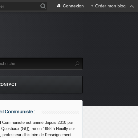
Connexion
+
Créer mon blog
CONTACT
il Communiste :
l Communiste est animé depuis 2010 par
s Questiaux (GQ), né en 1958 à Neuilly sur
plonge dans l'arbitraire en autorisant les MENACES DE 
, professeur d'histoire de l'enseignement