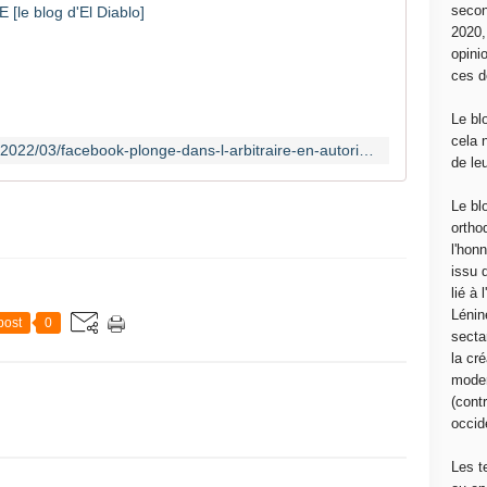
secon
P
2020
a
opini
r
ces d
P
i
Le bl
e
cela 
http://www.communcommune.com/2022/03/facebook-plonge-dans-l-arbitraire-en-autorisant-les-menaces-de-mort-contre-les-soldats-russes.html
r
de le
r
e
Le bl
L
ortho
a
l'hon
n
issu 
n
lié à
À
Lénin
post
0
l
sectar
a
la cré
s
moder
u
(contr
i
occide
t
e
Les t
d