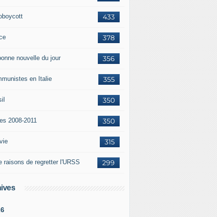
oboycott
433
ce
378
bonne nouvelle du jour
356
munistes en Italie
355
il
350
tes 2008-2011
350
vie
315
e raisons de regretter l'URSS
299
ives
26