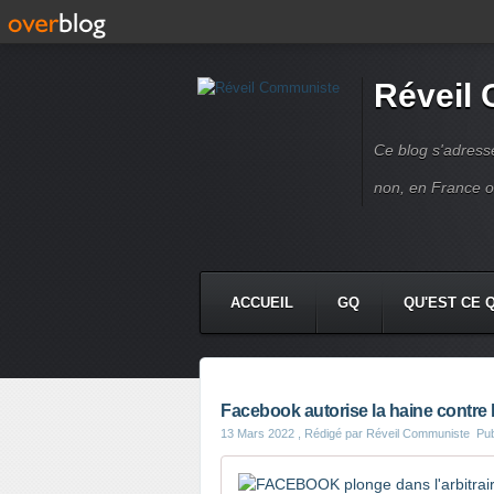
Réveil
Ce blog s'adres
non, en France 
ACCUEIL
GQ
QU'EST CE 
Facebook autorise la haine contre
13 Mars 2022
, Rédigé par Réveil Communiste
Pu