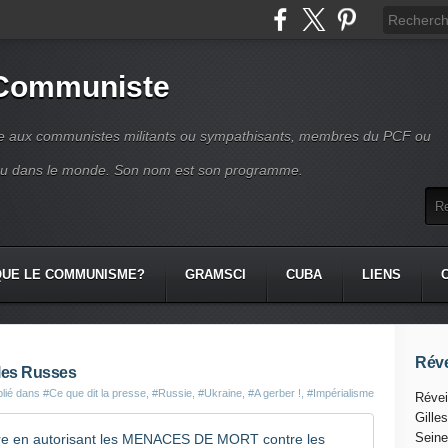
 Communiste
se aux communistes militants ou sympathisants, membres du PCF ou
ou dans le monde. Son nom est son programme.
QUE LE COMMUNISME?
GRAMSCI
CUBA
LIENS
Réve
 les Russes
blié dans
#Ce que dit la presse
,
#Russie
,
#Ukraine
,
#A gerber !
,
#Impérialisme
Révei
Gille
FACEBOOK 
Seine