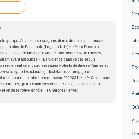
Imp
r
a
Ce 
i
n
Eco
e
1
,
F
lutt
er le groupe Meta comme «organisation extrémiste» et demande le
a
pp, en plus de Facebook. (Logique Ndlr)<br /> La Russie a
c
ursuites contre Meta pour «appel aux meurtres» de Russes, la
Rép
e
ram ayant assoupli ( ? ! La violence dans ce cas est un
b
) son règlement quant aux messages violents destinés à l'armée et
Fron
o
://www.lefigaro.fr/secteur/high-tech/la-russie-engage-des-
o
l-aux-meurtres-contre-l-armee-russe-20220311<br /> Si on appel
Jour
k
es horreurs, qu’il a commises depuis 5 ans, et les crimes en
e
t on se retrouve en tôle ! ! ! Cherchez l’erreur !
Éta
t
I
Qu'
n
s
A ge
t
a
g
Ukr