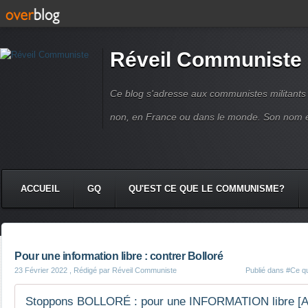
Réveil Communiste
Ce blog s'adresse aux communistes militant
non, en France ou dans le monde. Son nom 
ACCUEIL
GQ
QU'EST CE QUE LE COMMUNISME?
Pour une information libre : contrer Bolloré
23 Février 2022
, Rédigé par Réveil Communiste
Publié dans
#Ce qu