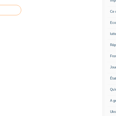
Imp
Ce 
Eco
lutt
Rép
Fron
Jour
Éta
Qu'
A ge
Ukr