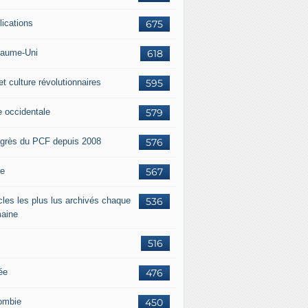
lications
675
aume-Uni
618
et culture révolutionnaires
595
e occidentale
579
grès du PCF depuis 2008
576
ie
567
icles les plus lus archivés chaque
536
aine
516
ée
476
ombie
450