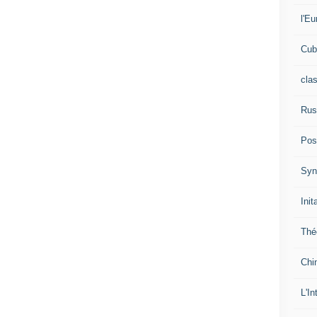
l'Eu
Cub
cla
Rus
Pos
Syn
Init
Thé
Chi
L'In