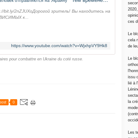
Тем временем в Чечне. 10 000 человек отправляются на Украину
secon
2020
/bit.ly/2nZJUXoДорогой зритель! Вы находитесь на
opini
ВИСИМЫХ к...
ces d
Le bl
cela 
https://www.youtube.com/watch?v=WjxhpVY9Hk8
de le
Le bl
taires pour combattre en Ukraine du coté russe.
ortho
l'hon
issu 
lié à
Lénin
sectar
la cré
post
0
moder
(contr
occide
Les t