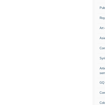
Pub
Roy
Art 
Asi
Con
Syr
Art
sem
GQ
Cor
Col