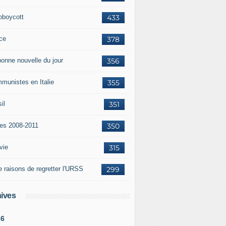
oboycott
433
ce
378
bonne nouvelle du jour
356
munistes en Italie
355
il
351
tes 2008-2011
350
vie
315
e raisons de regretter l'URSS
299
ives
26