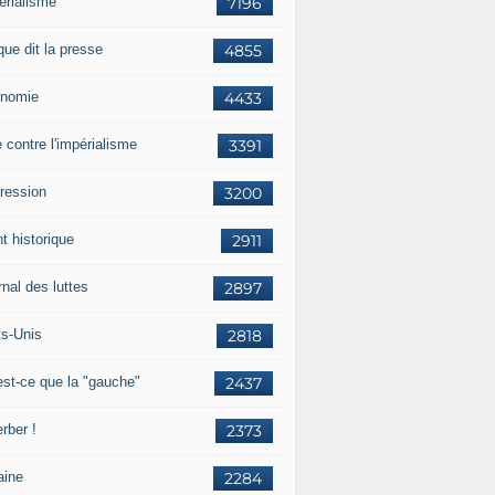
érialisme
7196
que dit la presse
4855
nomie
4433
e contre l'impérialisme
3391
ression
3200
t historique
2911
nal des luttes
2897
ts-Unis
2818
est-ce que la "gauche"
2437
rber !
2373
aine
2284