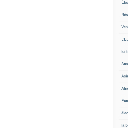
Éle
Rés
Ven
L'Eu
loi 
Amé
Asi
Afr
Eur
élec
la 