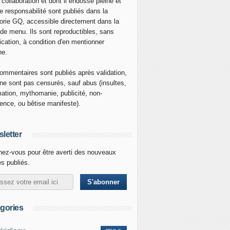
 collaboration et dont il endosse pleine et
re responsabilité sont publiés dans la
orie GQ, accessible directement dans la
 de menu. Ils sont reproductibles, sans
ication, à condition d'en mentionner
ne.
ommentaires sont publiés après validation,
ne sont pas censurés, sauf abus (insultes,
mation, mythomanie, publicité, non-
nence, ou bêtise manifeste).
letter
ez-vous pour être averti des nouveaux
es publiés.
gories