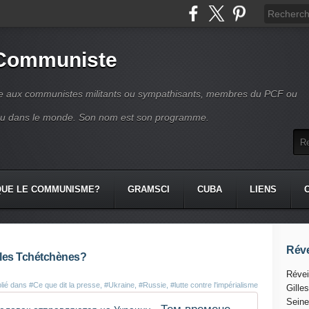
 Communiste
se aux communistes militants ou sympathisants, membres du PCF ou
ou dans le monde. Son nom est son programme.
QUE LE COMMUNISME?
GRAMSCI
CUBA
LIENS
Réve
 les Tchétchènes?
Révei
lié dans
#Ce que dit la presse
,
#Ukraine
,
#Russie
,
#lutte contre l'impérialisme
Gille
Seine