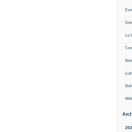
Eur
Grè
La 
Com
Brés
Lut
Boli
Mill
Arch
20