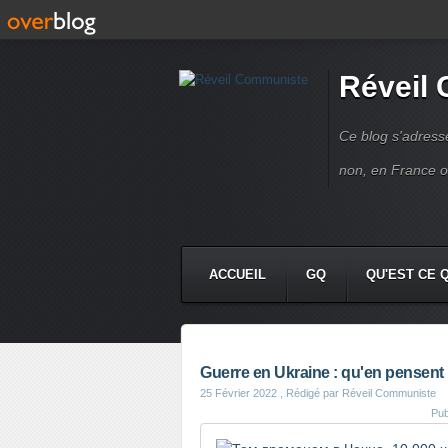
Réveil
Ce blog s'adres
non, en France 
ACCUEIL
GQ
QU'EST CE 
Guerre en Ukraine : qu'en pensent
25 Février 2022
, Rédigé par Réveil Communiste
Pub