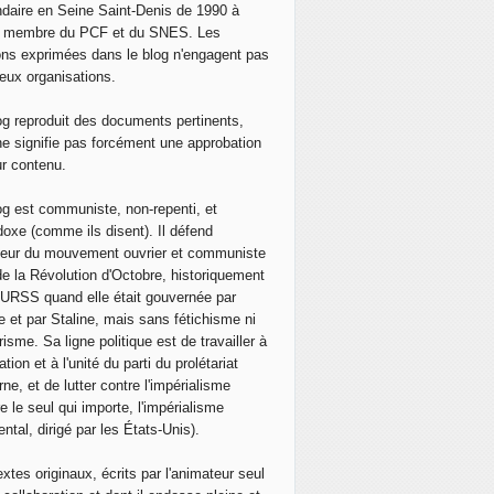
daire en Seine Saint-Denis de 1990 à
, membre du PCF et du SNES. Les
ons exprimées dans le blog n'engagent pas
eux organisations.
og reproduit des documents pertinents,
ne signifie pas forcément une approbation
ur contenu.
og est communiste, non-repenti, et
doxe (comme ils disent). Il défend
neur du mouvement ouvrier et communiste
de la Révolution d'Octobre, historiquement
 l'URSS quand elle était gouvernée par
e et par Staline, mais sans fétichisme ni
isme. Sa ligne politique est de travailler à
ation et à l'unité du parti du prolétariat
ne, et de lutter contre l'impérialisme
e le seul qui importe, l'impérialisme
ntal, dirigé par les États-Unis).
extes originaux, écrits par l'animateur seul