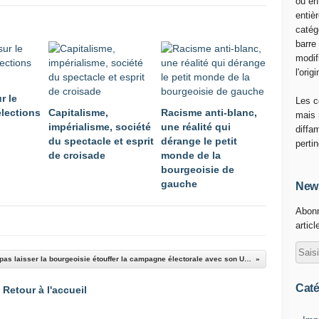
ou en
entiè
catég
barre
modif
l'origi
r le
Les c
élections
Capitalisme,
Racisme anti-blanc,
mais 
impérialisme, société
une réalité qui
diffa
du spectacle et esprit
dérange le petit
perti
de croisade
monde de la
bourgeoisie de
gauche
News
Abonn
articl
Ne pas laisser la bourgeoisie étouffer la campagne électorale avec son Union sacrée contre la Russie
Caté
Retour à l'accueil