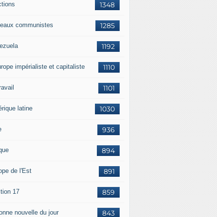
ctions
1348
eaux communistes
1285
ezuela
1192
rope impérialiste et capitaliste
1110
travail
1101
rique latine
1030
e
936
ique
894
ope de l'Est
891
tion 17
859
bonne nouvelle du jour
843