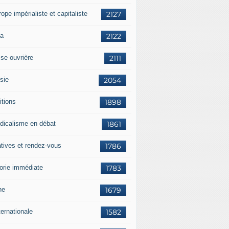
rope impérialiste et capitaliste
2127
a
2122
sse ouvrière
2111
sie
2054
itions
1898
dicalisme en débat
1861
atives et rendez-vous
1786
orie immédiate
1783
ne
1679
ternationale
1582