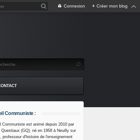
Connexion
+
Créer mon blog
CONTACT
il Communiste :
l Communiste est animé depuis 2010 par
s Questiaux (GQ), né en 1958 à Neuilly sur
, professeur d'histoire de l'enseignement