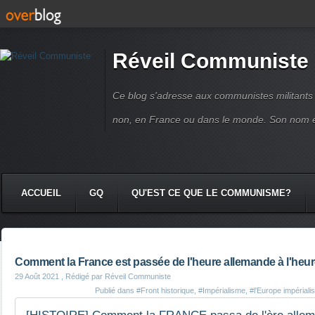
Réveil Communiste
Ce blog s'adresse aux communistes militant
non, en France ou dans le monde. Son nom 
ACCUEIL
GQ
QU'EST CE QUE LE COMMUNISME?
Comment la France est passée de l'heure allemande à l'heu
29 Août 2021
, Rédigé par Réveil Communiste
Publié dans
#Front historique
,
#Impérialisme
,
#l'Europe impérialis