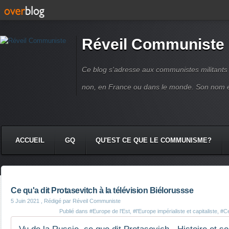
Réveil Communiste
Ce blog s'adresse aux communistes militant
non, en France ou dans le monde. Son nom 
ACCUEIL
GQ
QU'EST CE QUE LE COMMUNISME?
Ce qu'a dit Protasevitch à la télévision Biélorussse
5 Juin 2021
, Rédigé par Réveil Communiste
Publié dans
#Europe de l'Est
,
#l'Europe impérialiste et capitaliste
,
#Ce