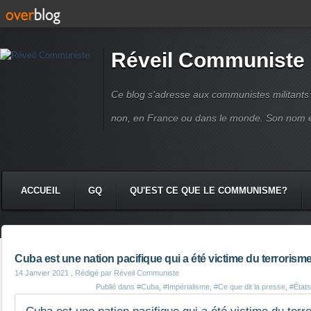
Réveil Communiste
Ce blog s'adresse aux communistes militant
non, en France ou dans le monde. Son nom 
ACCUEIL
GQ
QU'EST CE QUE LE COMMUNISME?
Cuba est une nation pacifique qui a été victime du terrorism
14 Janvier 2021
, Rédigé par Réveil Communiste
Publié dans
#Cuba
,
#Impérialisme
,
#Ce que dit la presse
,
#État