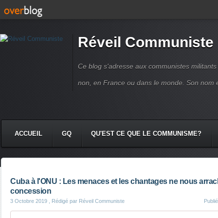
Réveil Communiste
Ce blog s'adresse aux communistes militant
non, en France ou dans le monde. Son nom 
ACCUEIL
GQ
QU'EST CE QUE LE COMMUNISME?
Cuba à l'ONU : Les menaces et les chantages ne nous arrac
concession
3 Octobre 2019
, Rédigé par Réveil Communiste
Publi