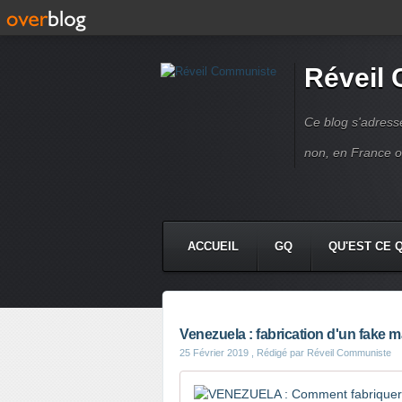
Réveil
Ce blog s'adres
non, en France 
ACCUEIL
GQ
QU'EST CE 
Venezuela : fabrication d'un fake m
25 Février 2019
, Rédigé par Réveil Communiste