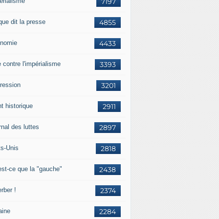
érialisme
7197
que dit la presse
4855
nomie
4433
e contre l'impérialisme
3393
ression
3201
t historique
2911
nal des luttes
2897
ts-Unis
2818
est-ce que la "gauche"
2438
rber !
2374
aine
2284