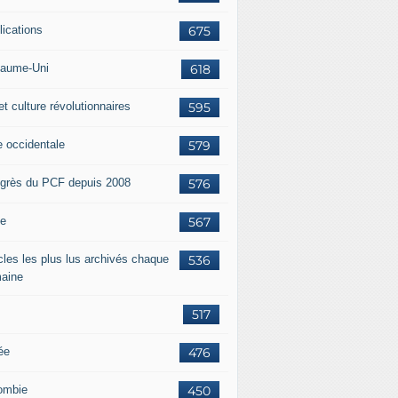
lications
675
aume-Uni
618
et culture révolutionnaires
595
e occidentale
579
grès du PCF depuis 2008
576
ie
567
icles les plus lus archivés chaque
536
aine
517
ée
476
ombie
450