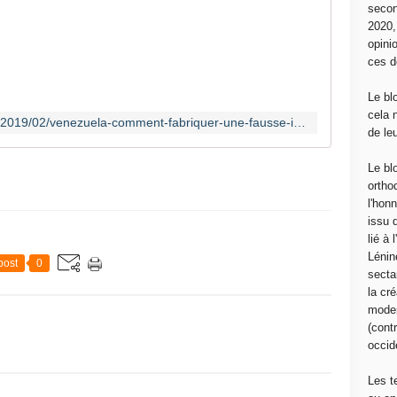
secon
1
2020
)
opini
P
ces d
r
e
Le bl
n
cela 
http://www.communcommune.com/2019/02/venezuela-comment-fabriquer-une-fausse-information.html
d
de le
r
e
Le bl
u
ortho
n
l'hon
c
issu 
a
lié à
m
Lénin
post
0
i
sectar
o
la cré
n
moder
t
(contr
h
occide
é
o
Les t
r