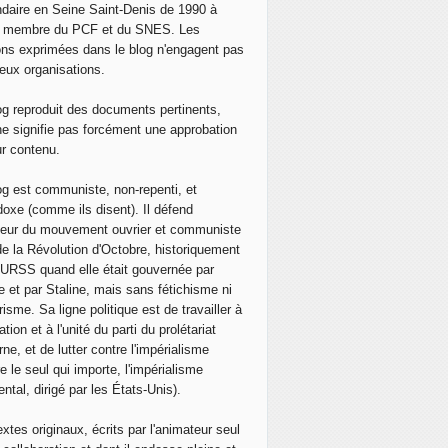
daire en Seine Saint-Denis de 1990 à
, membre du PCF et du SNES. Les
ons exprimées dans le blog n'engagent pas
eux organisations.
og reproduit des documents pertinents,
ne signifie pas forcément une approbation
ur contenu.
og est communiste, non-repenti, et
doxe (comme ils disent). Il défend
neur du mouvement ouvrier et communiste
de la Révolution d'Octobre, historiquement
 l'URSS quand elle était gouvernée par
e et par Staline, mais sans fétichisme ni
isme. Sa ligne politique est de travailler à
ation et à l'unité du parti du prolétariat
ne, et de lutter contre l'impérialisme
e le seul qui importe, l'impérialisme
ntal, dirigé par les États-Unis).
extes originaux, écrits par l'animateur seul