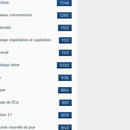
ctions
1348
eaux communistes
1285
ezuela
1192
rope impérialiste et capitaliste
1110
travail
1101
rique latine
1030
e
936
ique
894
ope de l'Est
891
tion 17
859
bonne nouvelle du jour
843