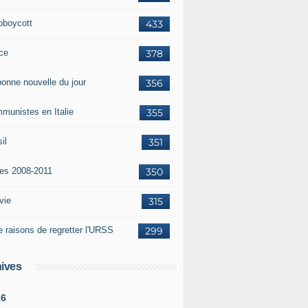
oboycott
433
ce
378
bonne nouvelle du jour
356
munistes en Italie
355
il
351
tes 2008-2011
350
vie
315
e raisons de regretter l'URSS
299
ives
26