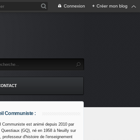
Connexion
+
Créer mon blog
CONTACT
il Communiste :
l Communiste est animé depuis 2010 par
s Questiaux (GQ), né en 1958 à Neuilly sur
 : Comment fabriquer une fausse information ? - Commun
, professeur d'histoire de l'enseignement