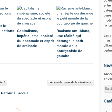
ou en
i
entiè
q
catég
u
barre
e
modif
m
l'origi
r le
e
élections
Capitalisme,
Racisme anti-blanc,
n
Les c
impérialisme, société
une réalité qui
t
mais 
du spectacle et esprit
dérange le petit
c
diffa
de croisade
monde de la
h
perti
bourgeoisie de
a
gauche
r
g
News
é
Abonn
d
articl
'
ter !
Venezuela : point de la situation
a
i
Retour à l'accueil
d
e
Caté
h
u