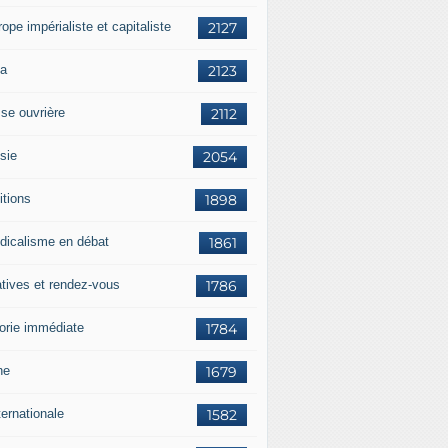
rope impérialiste et capitaliste
2127
a
2123
sse ouvrière
2112
sie
2054
itions
1898
dicalisme en débat
1861
atives et rendez-vous
1786
orie immédiate
1784
ne
1679
ternationale
1582