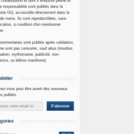
 collaboration et dont il endosse pleine et
re responsabilité sont publiés dans la
orie GQ, accessible directement dans la
 de menu. Ils sont reproductibles, sans
ication, à condition d'en mentionner
ne.
ommentaires sont publiés après validation,
ne sont pas censurés, sauf abus (insultes,
mation, mythomanie, publicité, non-
nence, ou bêtise manifeste).
letter
ez-vous pour être averti des nouveaux
es publiés.
gories