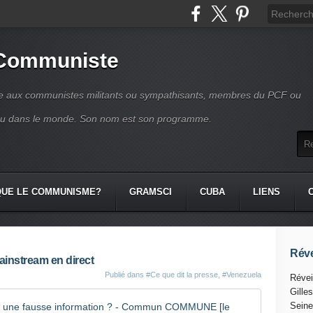
 Communiste
se aux communistes militants ou sympathisants, membres du PCF ou
ou dans le monde. Son nom est son programme.
QUE LE COMMUNISME?
GRAMSCI
CUBA
LIENS
Réve
ainstream en direct
Publié dans
#Ce que dit la presse
,
#Venezuela
Révei
Gille
VENEZUELA
Seine