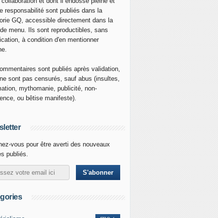
 collaboration et dont il endosse pleine et
re responsabilité sont publiés dans la
orie GQ, accessible directement dans la
 de menu. Ils sont reproductibles, sans
ication, à condition d'en mentionner
ne.
ommentaires sont publiés après validation,
ne sont pas censurés, sauf abus (insultes,
mation, mythomanie, publicité, non-
nence, ou bêtise manifeste).
letter
ez-vous pour être averti des nouveaux
es publiés.
gories