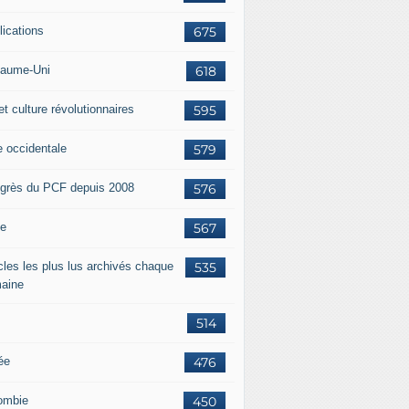
lications
675
aume-Uni
618
et culture révolutionnaires
595
e occidentale
579
grès du PCF depuis 2008
576
ie
567
icles les plus lus archivés chaque
535
aine
514
ée
476
ombie
450