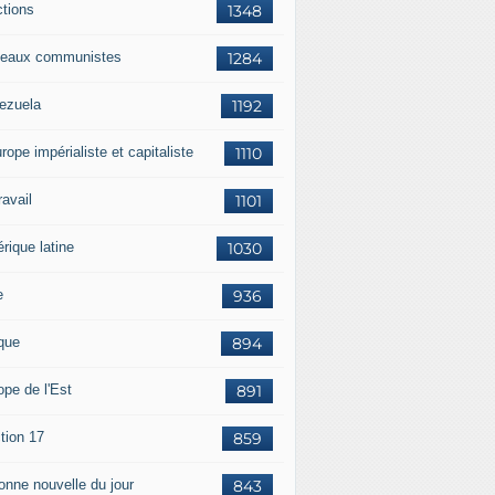
ctions
1348
eaux communistes
1284
ezuela
1192
rope impérialiste et capitaliste
1110
travail
1101
rique latine
1030
e
936
ique
894
ope de l'Est
891
tion 17
859
bonne nouvelle du jour
843