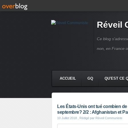
Réveil
Ce blog s'adres
non, en France 
ACCUEIL
GQ
QU'EST CE 
Les États-Unis ont tué combien de
septembre? 2/2 : Afghanistan et Pa
10 Juillet 2018
, Rédigé par Réveil Communiste