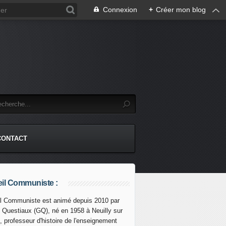
Connexion
+
Créer mon blog
CONTACT
il Communiste :
l Communiste est animé depuis 2010 par
s Questiaux (GQ), né en 1958 à Neuilly sur
, professeur d'histoire de l'enseignement