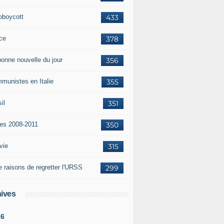
oboycott
433
ce
378
bonne nouvelle du jour
356
munistes en Italie
355
il
351
tes 2008-2011
350
vie
315
e raisons de regretter l'URSS
299
ives
26