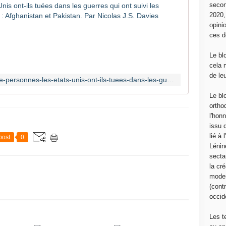
Combien de
secon
2020
S
opini
o
ces d
u
r
Le bl
c
cela 
e
de le
https://www.les-crises.fr/combien-de-personnes-les-etats-unis-ont-ils-tuees-dans-les-guerres-qui-ont-suivi-les-attentats-du-11-septembre-partie-2-afghanistan-et-pakistan-par-nicolas-j-s-davies/
:
C
Le bl
o
ortho
n
l'hon
s
issu 
o
lié à
post
0
r
Lénin
t
sectar
i
la cré
u
moder
m
(contr
N
occide
e
w
Les t
s