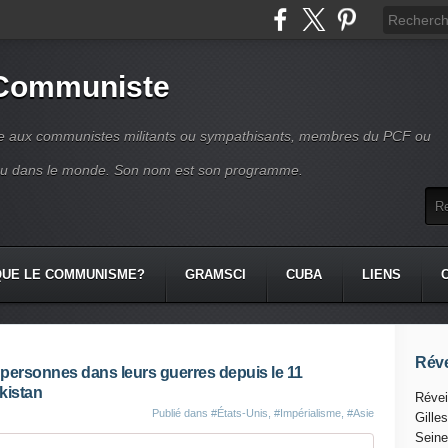
 Communiste
se aux communistes militants ou sympathisants, membres du PCF ou
ou dans le monde. Son nom est son programme.
QUE LE COMMUNISME?
GRAMSCI
CUBA
LIENS
Réve
 personnes dans leurs guerres depuis le 11
kistan
Révei
Publié dans
#États-Unis
,
#Impérialisme
,
#Asie
Gille
Seine