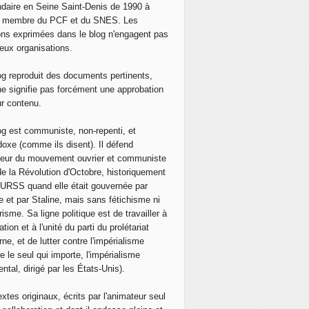
 personnes les États-Unis ont-ils tuées dans les guerres qu
daire en Seine Saint-Denis de 1990 à
, membre du PCF et du SNES. Les
ons exprimées dans le blog n'engagent pas
eux organisations.
og reproduit des documents pertinents,
ne signifie pas forcément une approbation
ur contenu.
og est communiste, non-repenti, et
doxe (comme ils disent). Il défend
neur du mouvement ouvrier et communiste
de la Révolution d'Octobre, historiquement
 l'URSS quand elle était gouvernée par
e et par Staline, mais sans fétichisme ni
isme. Sa ligne politique est de travailler à
ation et à l'unité du parti du prolétariat
ne, et de lutter contre l'impérialisme
e le seul qui importe, l'impérialisme
ntal, dirigé par les États-Unis).
extes originaux, écrits par l'animateur seul