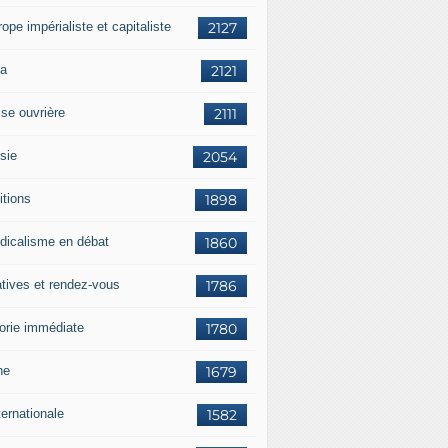
rope impérialiste et capitaliste
2127
a
2121
sse ouvrière
2111
sie
2054
itions
1898
dicalisme en débat
1860
atives et rendez-vous
1786
orie immédiate
1780
ne
1679
ternationale
1582