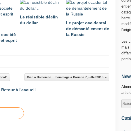
ou en
,
entiè
N
catég
Le résistible déclin
i
barre
du dollar ...
Le projet occidental
c
modif
de démantèlement de
o
l'origi
 société
la Russie
l
et esprit
a
Les c
s
mais 
J
diffa
.
perti
S
.
D
News
ional"
Ciao à Domenico ... hommage à Paris le 7 juillet 2018
a
Abonn
v
Retour à l'accueil
articl
i
e
s
,
0
Caté
3
-