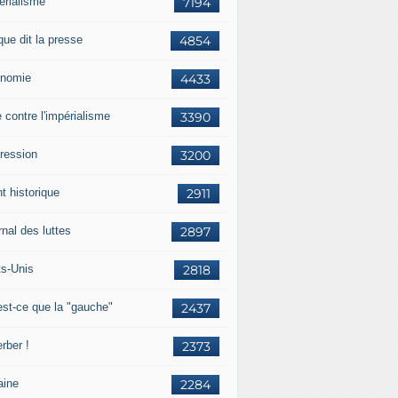
érialisme
7194
que dit la presse
4854
nomie
4433
e contre l'impérialisme
3390
ression
3200
t historique
2911
nal des luttes
2897
ts-Unis
2818
est-ce que la "gauche"
2437
rber !
2373
aine
2284