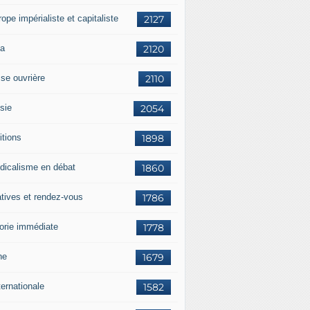
rope impérialiste et capitaliste
2127
a
2120
sse ouvrière
2110
sie
2054
itions
1898
dicalisme en débat
1860
atives et rendez-vous
1786
orie immédiate
1778
ne
1679
ternationale
1582