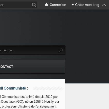
Connexion
+
Créer mon blog
CONTACT
il Communiste :
l Communiste est animé depuis 2010 par
s Questiaux (GQ), né en 1958 à Neuilly sur
discours hostile de TRUMP à Miami : une déclaration du g
, professeur d'histoire de l'enseignement