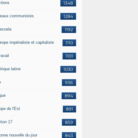
ctions
1348
eaux communistes
1284
ezuela
1192
rope impérialiste et capitaliste
1110
travail
1101
rique latine
1030
e
936
ique
894
ope de l'Est
891
tion 17
859
bonne nouvelle du jour
843