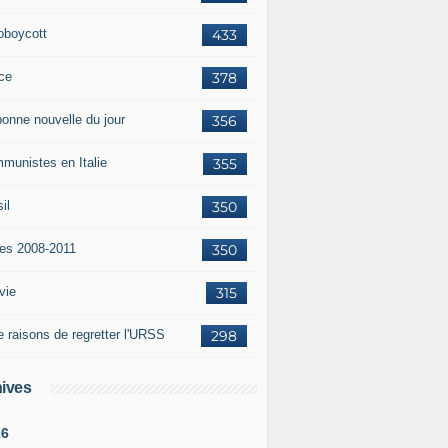
oboycott
433
ce
378
bonne nouvelle du jour
356
munistes en Italie
355
il
350
tes 2008-2011
350
vie
315
e raisons de regretter l'URSS
298
ives
26