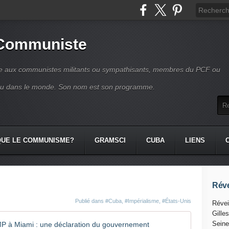
 Communiste
se aux communistes militants ou sympathisants, membres du PCF ou
ou dans le monde. Son nom est son programme.
QUE LE COMMUNISME?
GRAMSCI
CUBA
LIENS
Réve
Publié dans
#Cuba
,
#Impérialisme
,
#États-Unis
Révei
Gille
Après le 
Seine