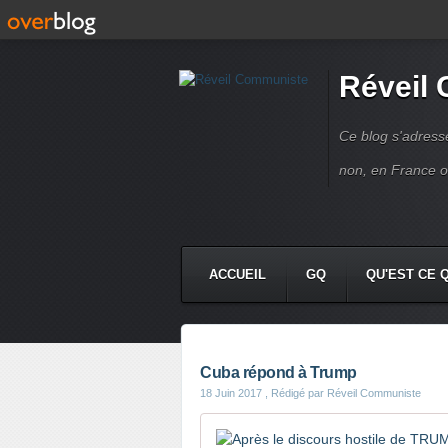
Réveil
Ce blog s'adres
non, en France 
ACCUEIL
GQ
QU'EST CE 
Cuba répond à Trump
18 Juin 2017
, Rédigé par Réveil Communiste