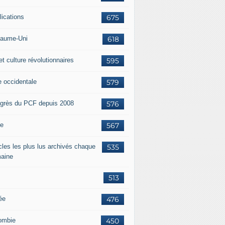
lications
675
aume-Uni
618
et culture révolutionnaires
595
e occidentale
579
grès du PCF depuis 2008
576
ie
567
icles les plus lus archivés chaque
535
aine
513
ée
476
ombie
450