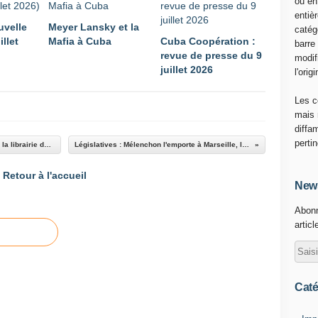
ou en
m
entiè
uvelle
Meyer Lansky et la
p
catég
illet
Mafia à Cuba
Cuba Coopération :
,
barre
revue de presse du 9
p
modif
juillet 2026
r
l'origi
é
s
Les c
i
mais 
d
diffa
e
perti
A propos d'un livre de Georges Navel acheté à la librairie du Point du Jour, rue Gay-Lussac
Législatives : Mélenchon l'emporte à Marseille, la FI peut former un groupe
n
t
Retour à l'accueil
d
News
e
Abonn
s
articl
É
t
a
t
s
Caté
-
U