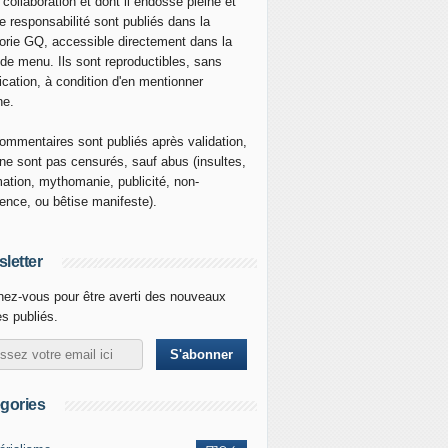
 collaboration et dont il endosse pleine et
re responsabilité sont publiés dans la
orie GQ, accessible directement dans la
 de menu. Ils sont reproductibles, sans
ication, à condition d'en mentionner
ne.
ommentaires sont publiés après validation,
ne sont pas censurés, sauf abus (insultes,
mation, mythomanie, publicité, non-
nence, ou bêtise manifeste).
letter
ez-vous pour être averti des nouveaux
es publiés.
gories