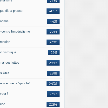
érialisme
7194
que dit la presse
4853
nomie
4431
e contre l'impérialisme
3389
ression
3200
t historique
2911
nal des luttes
2897
ts-Unis
2818
est-ce que la "gauche"
2436
rber !
2373
aine
2284