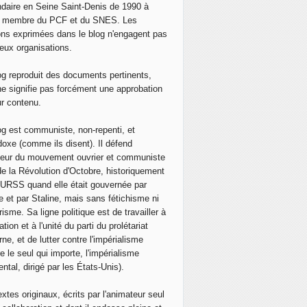
daire en Seine Saint-Denis de 1990 à
, membre du PCF et du SNES. Les
ons exprimées dans le blog n'engagent pas
eux organisations.
og reproduit des documents pertinents,
ne signifie pas forcément une approbation
ur contenu.
og est communiste, non-repenti, et
doxe (comme ils disent). Il défend
neur du mouvement ouvrier et communiste
de la Révolution d'Octobre, historiquement
 l'URSS quand elle était gouvernée par
e et par Staline, mais sans fétichisme ni
isme. Sa ligne politique est de travailler à
ation et à l'unité du parti du prolétariat
ne, et de lutter contre l'impérialisme
e le seul qui importe, l'impérialisme
ntal, dirigé par les États-Unis).
extes originaux, écrits par l'animateur seul