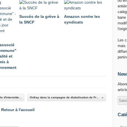
ou en
A
entiè
l
catég
Succès de la grève à
Amazon contre les
o
barre
la SNCF
syndicats
r
modif
s
l'origi
q
u
Les c
associé
'
mais 
ommune"
e
diffa
alité et
l
perti
mis à
l
ennement
e
n
News
'
Abonn
a
articl
p
a
Cannes. Trois gardes à vue après une banderole d'intermittents
Onfray dans la campagne de diabolisation de Freud
s
é
Retour à l'accueil
t
Caté
é
g