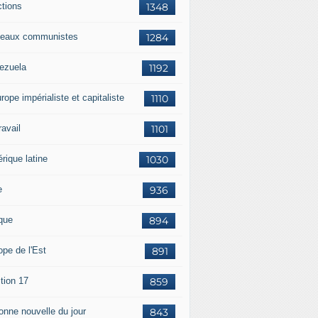
ctions
1348
eaux communistes
1284
ezuela
1192
rope impérialiste et capitaliste
1110
travail
1101
rique latine
1030
e
936
ique
894
ope de l'Est
891
tion 17
859
bonne nouvelle du jour
843