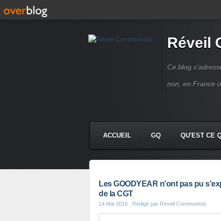
Réveil
Ce blog s'adres
non, en France 
ACCUEIL
GQ
QU'EST CE 
Les GOODYEAR n'ont pas pu s'exp
de la CGT
14 Mai 2016
, Rédigé par Réveil Communiste