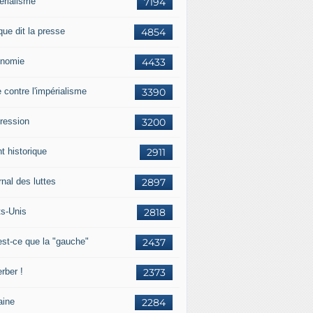
érialisme
7194
que dit la presse
4854
nomie
4433
e contre l'impérialisme
3390
ression
3200
t historique
2911
nal des luttes
2897
ts-Unis
2818
est-ce que la "gauche"
2437
rber !
2373
aine
2284