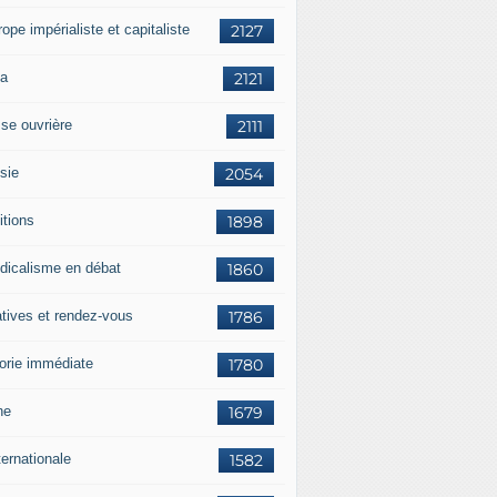
rope impérialiste et capitaliste
2127
a
2121
sse ouvrière
2111
sie
2054
itions
1898
dicalisme en débat
1860
atives et rendez-vous
1786
orie immédiate
1780
ne
1679
ternationale
1582