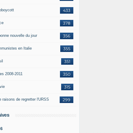
oboycott
433
ce
378
bonne nouvelle du jour
356
munistes en Italie
355
il
351
tes 2008-2011
350
vie
315
e raisons de regretter l'URSS
299
ives
26