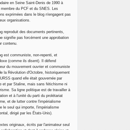
EAR n'ont pas pu s'exprimer le mardi 19 avril devant l
daire en Seine Saint-Denis de 1990 à
, membre du PCF et du SNES. Les
ons exprimées dans le blog n'engagent pas
eux organisations.
og reproduit des documents pertinents,
ne signifie pas forcément une approbation
ur contenu.
og est communiste, non-repenti, et
doxe (comme ils disent). Il défend
neur du mouvement ouvrier et communiste
de la Révolution d'Octobre, historiquement
 l'URSS quand elle était gouvernée par
e et par Staline, mais sans fétichisme ni
isme. Sa ligne politique est de travailler à
ation et à l'unité du parti du prolétariat
ne, et de lutter contre l'impérialisme
e le seul qui importe, l'impérialisme
ntal, dirigé par les États-Unis).
extes originaux, écrits par l'animateur seul