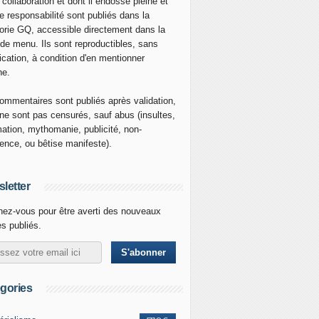
 collaboration et dont il endosse pleine et
re responsabilité sont publiés dans la
orie GQ, accessible directement dans la
 de menu. Ils sont reproductibles, sans
ication, à condition d'en mentionner
ne.
ommentaires sont publiés après validation,
ne sont pas censurés, sauf abus (insultes,
mation, mythomanie, publicité, non-
nence, ou bêtise manifeste).
letter
ez-vous pour être averti des nouveaux
es publiés.
gories