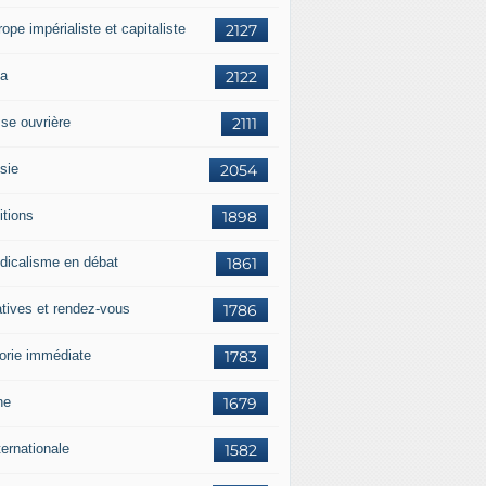
rope impérialiste et capitaliste
2127
a
2122
sse ouvrière
2111
sie
2054
itions
1898
dicalisme en débat
1861
atives et rendez-vous
1786
orie immédiate
1783
ne
1679
ternationale
1582