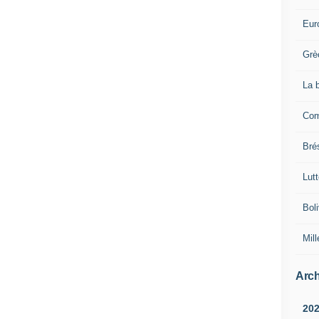
Eur
Grè
La 
Com
Brés
Lut
Boli
Mill
Arch
20