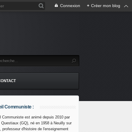
Connexion
+
Créer mon blog
CONTACT
il Communiste :
l Communiste est animé depuis 2010 par
s Questiaux (GQ), né en 1958 à Neuilly sur
, professeur d'histoire de l'enseignement