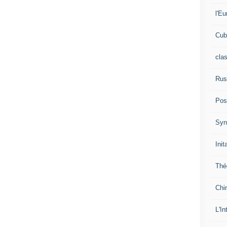
l'Eu
Cub
cla
Rus
Pos
Syn
Init
Thé
Chi
L'In