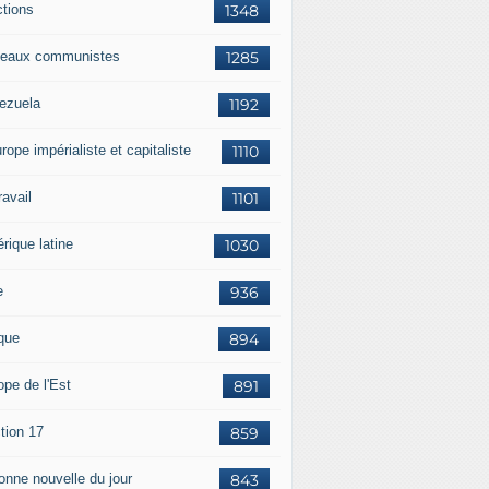
ctions
1348
eaux communistes
1285
ezuela
1192
rope impérialiste et capitaliste
1110
travail
1101
rique latine
1030
e
936
ique
894
ope de l'Est
891
tion 17
859
bonne nouvelle du jour
843