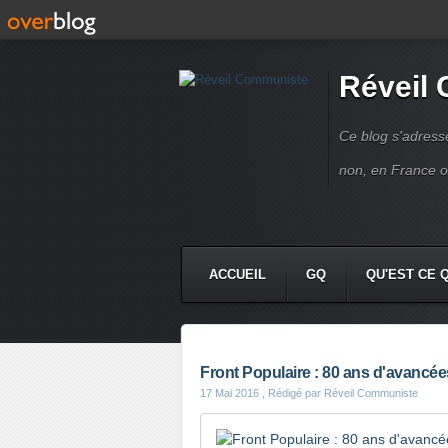
Réveil
Ce blog s'adres
non, en France 
ACCUEIL
GQ
QU'EST CE 
Front Populaire : 80 ans d'avancé
17 Mai 2016
, Rédigé par Réveil Communiste