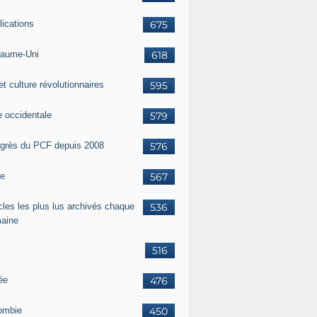
lications
675
aume-Uni
618
et culture révolutionnaires
595
e occidentale
579
grès du PCF depuis 2008
576
ie
567
icles les plus lus archivés chaque
536
aine
516
ée
476
ombie
450