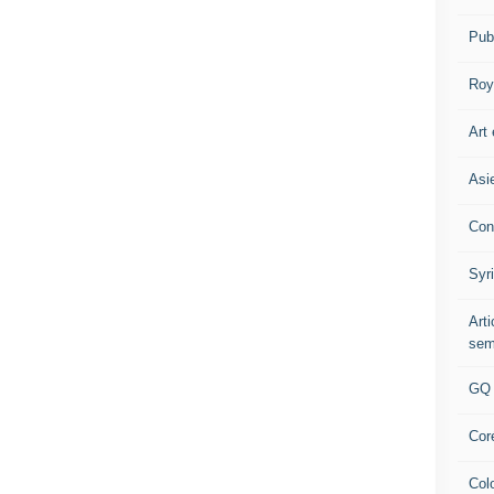
Pub
Roy
Art 
Asi
Con
Syr
Art
sem
GQ
Cor
Col