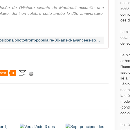
secon
ée de l'Histoire vivante de Montreuil accueille une
2020
laire, dont on célèbre cette année le 80e anniversaire.
opini
ces d
Le bl
cela 
http://culturebox.francetvinfo.fr/expositions/photo/front-populaire-80-ans-d-avancees-sociales-en-images-239371
de le
Le bl
ortho
l'hon
issu 
post
0
lié à
Lénin
sectar
la cré
moder
(contr
occide
Les t