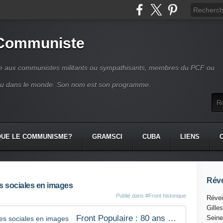
 Communiste
se aux communistes militants ou sympathisants, membres du PCF ou
ou dans le monde. Son nom est son programme.
QUE LE COMMUNISME?
GRAMSCI
CUBA
LIENS
Réve
es sociales en images
Publié dans
#Front historique
Révei
Gille
Front Populaire : 80 ans d'avancées sociales en images
Seine