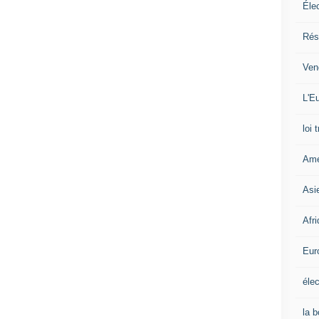
Éle
Rés
Ven
L'Eu
loi 
Amé
Asi
Afr
Eur
élec
la 