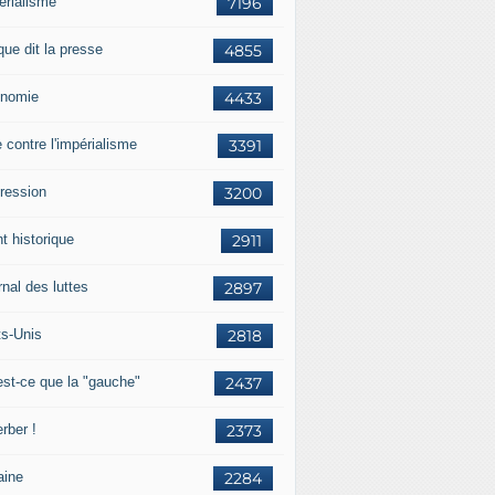
érialisme
7196
que dit la presse
4855
nomie
4433
e contre l'impérialisme
3391
ression
3200
t historique
2911
nal des luttes
2897
ts-Unis
2818
est-ce que la "gauche"
2437
rber !
2373
aine
2284