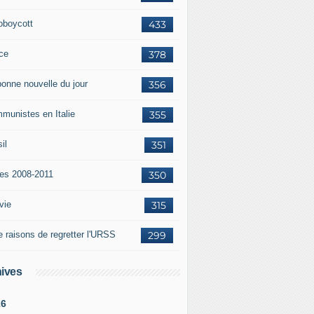
oboycott
433
ce
378
bonne nouvelle du jour
356
munistes en Italie
355
il
351
tes 2008-2011
350
vie
315
e raisons de regretter l'URSS
299
ives
26