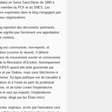
daire en Seine Saint-Denis de 1990 à
, membre du PCF et du SNES. Les
ons exprimées dans le blog n'engagent pas
eux organisations.
og reproduit des documents pertinents,
ne signifie pas forcément une approbation
ur contenu.
og est communiste, non-repenti, et
doxe (comme ils disent). Il défend
neur du mouvement ouvrier et communiste
de la Révolution d'Octobre, historiquement
 l'URSS quand elle était gouvernée par
e et par Staline, mais sans fétichisme ni
isme. Sa ligne politique est de travailler à
ation et à l'unité du parti du prolétariat
ne, et de lutter contre l'impérialisme
e le seul qui importe, l'impérialisme
ntal, dirigé par les États-Unis).
extes originaux, écrits par l'animateur seul