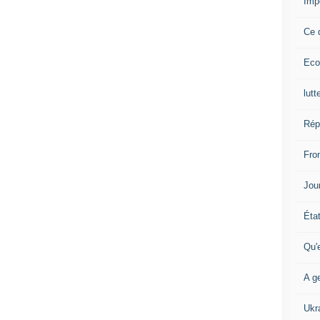
Imp
Ce 
Eco
lutt
Rép
Fron
Jour
Éta
Qu'
A ge
Ukr