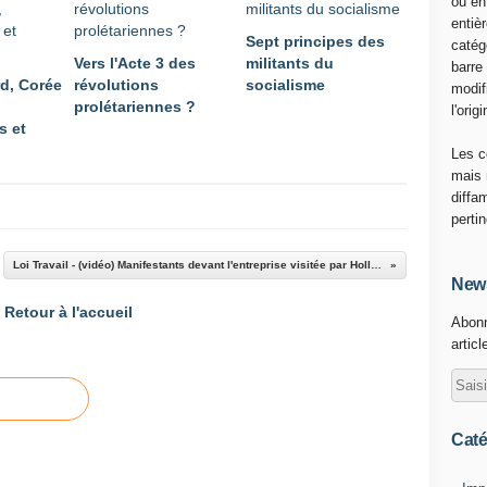
ou en
entiè
Sept principes des
catég
Vers l'Acte 3 des
militants du
barre
d, Corée
révolutions
socialisme
modif
prolétariennes ?
l'origi
s et
Les c
mais 
diffa
perti
Loi Travail - (vidéo) Manifestants devant l'entreprise visitée par Hollande à Grand-Quevilly
News
Retour à l'accueil
Abonn
articl
Caté