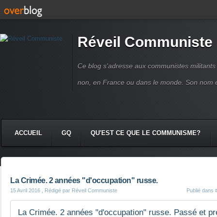
Réveil Communiste
Ce blog s'adresse aux communistes militant
non, en France ou dans le monde. Son nom 
ACCUEIL
GQ
QU'EST CE QUE LE COMMUNISME?
La Crimée. 2 années "d'occupation" russe.
15 Avril 2016
, Rédigé par Réveil Communiste
Publié dans
La Crimée. 2 années "d'occupation" russe. Passé et prés