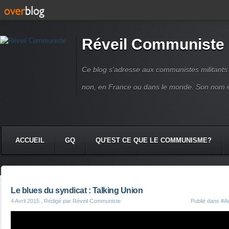
Réveil Communiste
Ce blog s'adresse aux communistes militant
non, en France ou dans le monde. Son nom 
ACCUEIL
GQ
QU'EST CE QUE LE COMMUNISME?
Le blues du syndicat : Talking Union
4 Avril 2015
, Rédigé par Réveil Communiste
Publié dans
#Ar