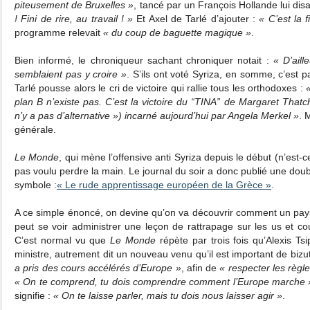
piteusement de Bruxelles »
, tancé par un François Hollande lui di
! Fini de rire, au travail ! »
Et Axel de Tarlé d’ajouter :
« C’est la f
programme relevait
« du coup de baguette magique »
.
Bien informé, le chroniqueur sachant chroniquer notait :
« D’ail
semblaient pas y croire »
. S’ils ont voté Syriza, en somme, c’est p
Tarlé pousse alors le cri de victoire qui rallie tous les orthodoxes :
«
plan B n’existe pas. C’est la victoire du “TINA” de Margaret Thatche
n’y a pas d’alternative ») incarné aujourd’hui par Angela Merkel »
. 
générale.
Le Monde
, qui mène l’offensive anti Syriza depuis le début (n’est
pas voulu perdre la main. Le journal du soir a donc publié une doubl
symbole :
« Le rude apprentissage européen de la Grèce »
.
A ce simple énoncé, on devine qu’on va découvrir comment un pa
peut se voir administrer une leçon de rattrapage sur les us et co
C’est normal vu que
Le Monde
répète par trois fois qu’Alexis Ts
ministre, autrement dit un nouveau venu qu’il est important de bizu
a pris des cours accélérés d’Europe »
, afin de
« respecter les règl
« On te comprend, tu dois comprendre comment l’Europe marche 
signifie :
« On te laisse parler, mais tu dois nous laisser agir »
.