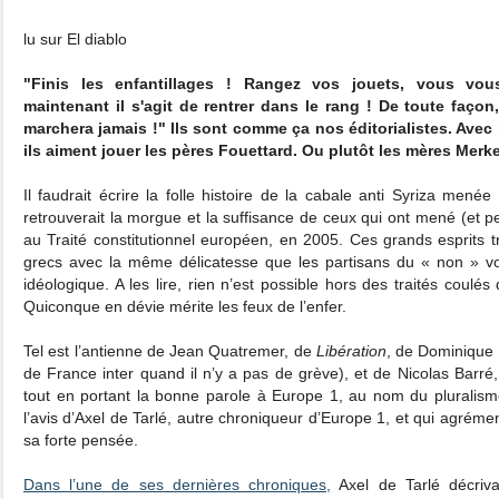
lu sur El diablo
"Finis les enfantillages ! Rangez vos jouets, vous vo
maintenant il s'agit de rentrer dans le rang ! De toute faço
marchera jamais !" Ils sont comme ça nos éditorialistes. Avec l
ils aiment jouer les pères Fouettard. Ou plutôt les mères Merkel
Il faudrait écrire la folle histoire de la cabale anti Syriza mené
retrouverait la morgue et la suffisance de ceux qui ont mené (et p
au Traité constitutionnel européen, en 2005. Ces grands esprits t
grecs avec la même délicatesse que les partisans du « non » vo
idéologique. A les lire, rien n’est possible hors des traités coulés
Quiconque en dévie mérite les feux de l’enfer.
Tel est l’antienne de Jean Quatremer, de
Libération
, de Dominique 
de France inter quand il n’y a pas de grève), et de Nicolas Barré, 
tout en portant la bonne parole à Europe 1, au nom du pluralism
l’avis d’Axel de Tarlé, autre chroniqueur d’Europe 1, et qui agrém
sa forte pensée.
Dans l’une de ses dernières chroniques,
Axel de Tarlé décriva