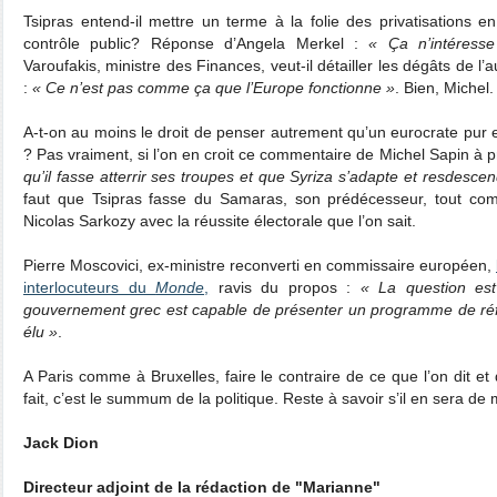
Tsipras entend-il mettre un terme à la folie des privatisations e
contrôle public? Réponse d’Angela Merkel :
« Ça n’intéress
Varoufakis, ministre des Finances, veut-il détailler les dégâts de l’
:
« Ce n’est pas comme ça que l’Europe fonctionne »
. Bien, Michel.
A-t-on au moins le droit de penser autrement qu’un eurocrate pur et
? Pas vraiment, si l’on en croit ce commentaire de Michel Sapin à p
qu’il fasse atterrir ses troupes et que Syriza s’adapte et resdescen
faut que Tsipras fasse du Samaras, son prédécesseur, tout com
Nicolas Sarkozy avec la réussite électorale que l’on sait.
Pierre Moscovici, ex-ministre reconverti en commissaire européen,
interlocuteurs du
Monde
,
ravis du propos :
« La question est
gouvernement grec est capable de présenter un programme de réfo
élu »
.
A Paris comme à Bruxelles, faire le contraire de ce que l’on dit et 
fait, c’est le summum de la politique. Reste à savoir s’il en sera d
Jack Dion
Directeur adjoint de la rédaction de "Marianne"