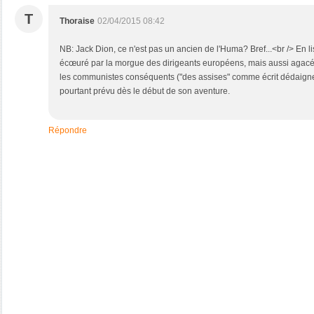
T
Thoraise
02/04/2015 08:42
NB: Jack Dion, ce n'est pas un ancien de l'Huma? Bref...<br /> En li
écœuré par la morgue des dirigeants européens, mais aussi agacé 
les communistes conséquents ("des assises" comme écrit dédaign
pourtant prévu dès le début de son aventure.
Répondre