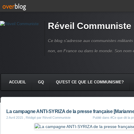
Réveil Communiste
Ce blog s'adresse aux communistes militant
non, en France ou dans le monde. Son nom 
ACCUEIL
GQ
QU'EST CE QUE LE COMMUNISME?
La campagne ANTI-SYRIZA de la presse française [Marianne
2 Avril 2015
, Rédigé par Réveil Communiste
Publié dans
#Ce que dit la p