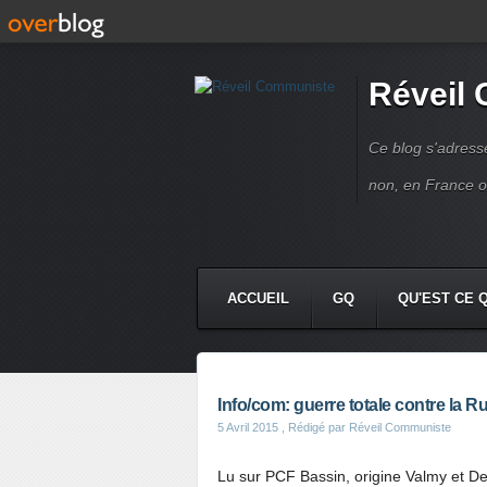
Réveil
Ce blog s'adres
non, en France 
ACCUEIL
GQ
QU'EST CE 
Info/com: guerre totale contre la R
5 Avril 2015
, Rédigé par Réveil Communiste
Lu sur PCF Bassin, origine Valmy et D