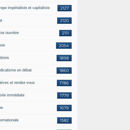
rope impérialiste et capitaliste
2127
a
2120
sse ouvrière
2111
sie
2054
itions
1898
dicalisme en débat
1860
atives et rendez-vous
1786
orie immédiate
1779
ne
1679
ternationale
1582