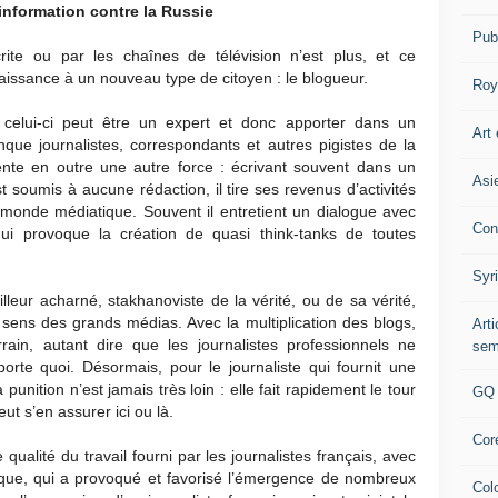
information contre la Russie
Pub
ite ou par les chaînes de télévision n’est plus, et ce
ssance à un nouveau type de citoyen : le blogueur.
Roy
celui-ci peut être un expert et donc apporter dans un
Art 
ue journalistes, correspondants et autres pigistes de la
ente en outre une autre force : écrivant souvent dans un
Asi
est soumis à aucune rédaction, il tire ses revenus d’activités
 monde médiatique. Souvent il entretient un dialogue avec
Con
qui provoque la création de quasi think-tanks de toutes
Syr
lleur acharné, stakhanoviste de la vérité, ou de sa vérité,
 sens des grands médias. Avec la multiplication des blogs,
Art
ain, autant dire que les journalistes professionnels ne
sem
rte quoi. Désormais, pour le journaliste qui fournit une
unition n’est jamais très loin : elle fait rapidement le tour
GQ
ut s’en assurer ici ou là.
Cor
ualité du travail fourni par les journalistes français, avec
ique, qui a provoqué et favorisé l’émergence de nombreux
Col