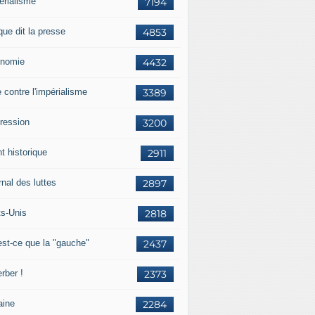
érialisme
7194
que dit la presse
4853
nomie
4432
e contre l'impérialisme
3389
ression
3200
t historique
2911
nal des luttes
2897
ts-Unis
2818
est-ce que la "gauche"
2437
rber !
2373
aine
2284