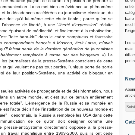
 de maturité plaçant ce courant en position de prendre la
ou en
 communication. Latsa met bien en évidence un phénomène
entiè
 et la décadences accélérées du journalisme classique, du
catég
 ne doit qu’à lui-même cette chute finale ; parce qu’en se
barre
 l’absence de liberté, à une “
liberté d’expression
” réduite
modif
me épuisant de médiocrité, et finalement à la robotisation,
l'origi
’est “faite hara-kiri” dans le cadre somptueux et faussaire
 correspondants français à Moscou, écrit Latsa, m’avait
Les c
qu’il faisait partie de la dernière génération de journalistes
mais 
 probablement remplacée à terme par des bloggeurs.
») La
diffa
ur les journalistes de la presse-Système conscients de cette
perti
er et qui veulent ne pas tout perdre, l’unique porte de sortie
é de leur position-Système, une activité de bloggeur en
News
Abonn
eules activités de propagande et de désinformation, nous
articl
ns un autre monde, et c’est sur ce terrain entièrement
rre totale”. L’émergence de la Russie et sa montée en
e est l’acte décisif de l’installation de ce nouveau monde et
ale
” ; désormais, la Russie a remplacé les USA dans cette
communication de ce qu’on doit désigner comme une
Caté
e presse-antiSystème directement opposée à la presse-
t un travail magnifique entre 1999-2000, puis ils ont cédé