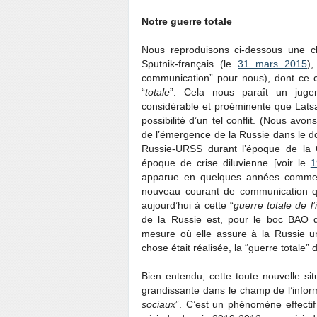
Notre guerre totale
Nous reproduisons ci-dessous une c
Sputnik-français (le
31 mars 2015
)
communication” pour nous), dont ce ch
“
totale
”. Cela nous paraît un juge
considérable et proéminente que Latsa
possibilité d’un tel conflit. (Nous a
de l’émergence de la Russie dans le d
Russie-URSS durant l’époque de la 
époque de crise diluvienne [voir le
1
apparue en quelques années comme 
nouveau courant de communication qu
aujourd’hui à cette “
guerre totale de l
de la Russie est, pour le boc BAO q
mesure où elle assure à la Russie u
chose était réalisée, la “guerre totale” 
Bien entendu, cette toute nouvelle sit
grandissante dans le champ de l’informa
sociaux
”. C’est un phénomène effecti