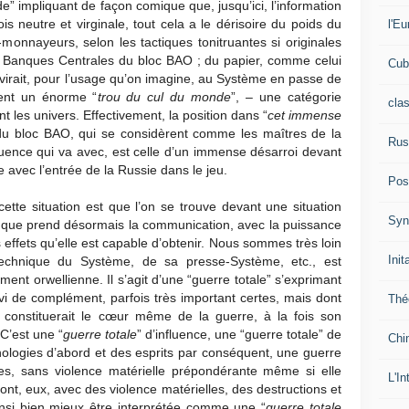
 impliquant de façon comique que, jusqu’ici, l’information
is neutre et virginale, tout cela a le dérisoire du poids du
l'Eu
monnayeurs, selon les tactiques tonitruantes si originales
 Banques Centrales du bloc BAO ; du papier, comme celui
Cub
virait, pour l’usage qu’on imagine, au Système en passe de
ent un énorme “
trou du cul du monde
”, – une catégorie
cla
nt les univers. Effectivement, la position dans “
cet immense
u bloc BAO, qui se considèrent comme les maîtres de la
Rus
fluence qui va avec, est celle d’un immense désarroi devant
e avec l’entrée de la Russie dans le jeu.
Pos
ette situation est que l’on se trouve devant une situation
Syn
ce que prend désormais la communication, avec la puissance
s effets qu’elle est capable d’obtenir. Nous sommes très loin
Init
technique du Système, de sa presse-Système, etc., est
ment orwellienne. Il s’agit d’une “guerre totale” s’exprimant
rvi de complément, parfois très important certes, mais dont
Thé
il constituerait le cœur même de la guerre, à la fois son
 C’est une “
guerre totale
” d’influence, une “guerre totale” de
Chi
ologies d’abord et des esprits par conséquent, une guerre
es, sans violence matérielle prépondérante même si elle
L'In
font, eux, avec des violence matérielles, des destructions et
insi bien mieux être interprétée comme une “
guerre totale