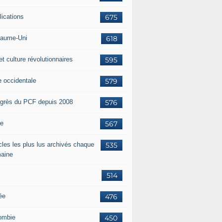
lications
675
aume-Uni
618
et culture révolutionnaires
595
e occidentale
579
grès du PCF depuis 2008
576
ie
567
icles les plus lus archivés chaque
535
aine
514
ée
476
ombie
450