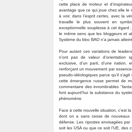
cette place de moteur et d’inspirat
avantage que ce qui joue chez elle le r
à voir, dans l’esprit certes, avec la
travaille le plus souvent en sym
exceptionnelle souplesse à cet égard ;
le même sens que les bloggeurs et a
Système du bloc BAO n’a jamais atteint
Pour autant ces variations de leader
n’ont pas de valeur d’orientation spéc
exclusive, d’un parti, d’une nation, e
renforçant un mouvement par essence e
pseudo-idéologiques parce qu’il s’agi
cette émergence russe permet de mesur
commentaire des innombrables “
fanta
font aujourd’hui la substance du syst
phénomène.
Face à cette nouvelle situation, c’est 
dont on a sans cesse de nouveaux 
défense. Les ripostes envisagées par 
soit les USA ou que ce soit l’UE, des c