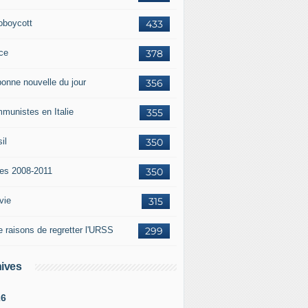
oboycott
433
ce
378
bonne nouvelle du jour
356
munistes en Italie
355
il
350
tes 2008-2011
350
vie
315
e raisons de regretter l'URSS
299
ives
26