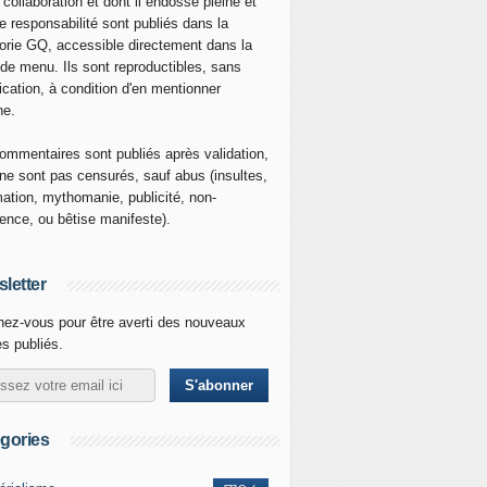
 collaboration et dont il endosse pleine et
re responsabilité sont publiés dans la
orie GQ, accessible directement dans la
 de menu. Ils sont reproductibles, sans
ication, à condition d'en mentionner
ne.
ommentaires sont publiés après validation,
ne sont pas censurés, sauf abus (insultes,
mation, mythomanie, publicité, non-
nence, ou bêtise manifeste).
letter
ez-vous pour être averti des nouveaux
es publiés.
gories