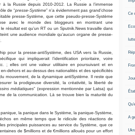
Imp
eur à la Russie depuis 2010-2012. La Russie a l’immense
ôle de “
presse-Système
” n’a évidemment pas grand’chose
Ce 
 véritable presse-Système, que cette pseudo-presse-Système
biose avec le monde des bloggeurs en montrant une
Eco
 le résultat est qu’un RT ou un Sputnik.News travaille dans
tteint une audience mondiale qu’aucun organe de presse-
lutt
.
Rép
ship pour la presse-antiSystème, des USA vers la Russie,
ifique qui impliquerait l’identification prioritaire, voire
tc. ; elles ont une valeur utilitaire en poursuivant et en
Fron
n-dehors et au-dessus des nationalités et des spécificités
t du mouvement, de la dynamique antiSystème. Il reste que
Jour
er la prodigieuse diversité, la créativité, la liberté de
ssins médiatiques
” (expression mentionnée par Latsa) qui
Éta
ème de la communication. Là se trouve bien la maturité du
Qu'
la panique, la panique dans le Système, la panique-Système,
A ge
échos en même temps que le ridicule des réactions de
les principales puissances au service du Système, que ce
Ukr
entaines de $millions et de €millions alloués pour un effort