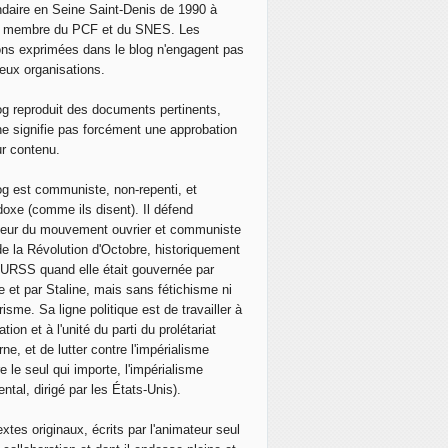
daire en Seine Saint-Denis de 1990 à
, membre du PCF et du SNES. Les
ons exprimées dans le blog n'engagent pas
eux organisations.
og reproduit des documents pertinents,
ne signifie pas forcément une approbation
ur contenu.
og est communiste, non-repenti, et
doxe (comme ils disent). Il défend
neur du mouvement ouvrier et communiste
de la Révolution d'Octobre, historiquement
 l'URSS quand elle était gouvernée par
e et par Staline, mais sans fétichisme ni
isme. Sa ligne politique est de travailler à
ation et à l'unité du parti du prolétariat
ne, et de lutter contre l'impérialisme
e le seul qui importe, l'impérialisme
ntal, dirigé par les États-Unis).
extes originaux, écrits par l'animateur seul