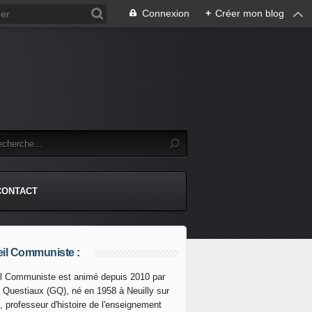
Connexion
+
Créer mon blog
CONTACT
il Communiste :
l Communiste est animé depuis 2010 par
s Questiaux (GQ), né en 1958 à Neuilly sur
, professeur d'histoire de l'enseignement