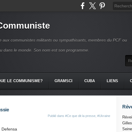
 Communiste
se aux communistes militants ou sympathisants, membres du PCF ou
ou dans le monde. Son nom est son programme.
QUE LE COMMUNISME?
GRAMSCI
CUBA
LIENS
Réve
ussie
Publié dans
#Ce que dit la presse
,
#Ukraine
Révei
Gille
e Defensa
Seine