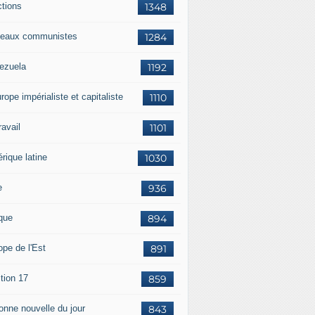
ctions
1348
eaux communistes
1284
ezuela
1192
rope impérialiste et capitaliste
1110
travail
1101
rique latine
1030
e
936
ique
894
ope de l'Est
891
tion 17
859
bonne nouvelle du jour
843