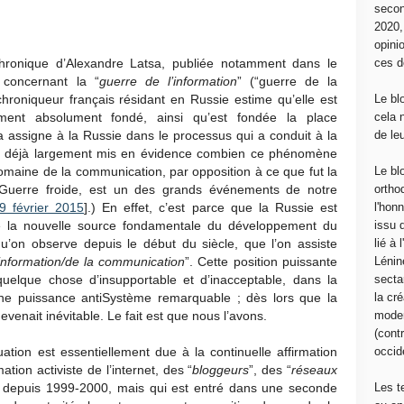
secon
2020
opini
hronique d’Alexandre Latsa, publiée notamment dans le
ces d
, concernant la “
guerre de l’information
” (“guerre de la
roniqueur français résidant en Russie estime qu’elle est
Le bl
ment absolument fondé, ainsi qu’est fondée la place
cela 
 assigne à la Russie dans le processus qui a conduit à la
de le
vons déjà largement mis en évidence combien ce phénomène
omaine de la communication, par opposition à ce que fut la
Le bl
Guerre froide, est un des grands événements de notre
ortho
9 février 2015
].) En effet, c’est parce que la Russie est
l'hon
la nouvelle source fondamentale du développement du
issu 
’on observe depuis le début du siècle, que l’on assiste
lié à
’information/de la communication
”. Cette position puissante
Lénin
uelque chose d’insupportable et d’inacceptable, dans la
sectar
ne puissance antiSystème remarquable ; dès lors que la
la cré
devenait inévitable. Le fait est que nous l’avons.
moder
(contr
uation est essentiellement due à la continuelle affirmation
occide
tion activiste de l’internet, des “
bloggeurs
”, des “
réseaux
f depuis 1999-2000, mais qui est entré dans une seconde
Les t