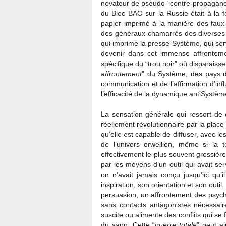
novateur de pseudo-“contre-propagande”
du Bloc BAO sur la Russie était à la fo
papier imprimé à la manière des faux-
des généraux chamarrés des diverses
qui imprime la presse-Système, qui ser
devenir dans cet immense affrontem
spécifique du “trou noir” où disparaisse
affrontement
” du Système, des pays d
communication et de l’affirmation d’in
l’efficacité de la dynamique antiSystèm
La sensation générale qui ressort de c
réellement révolutionnaire par la pla
qu’elle est capable de diffuser, avec le
de l’univers orwellien, même si la 
effectivement le plus souvent grossière
par les moyens d’un outil qui avait se
on n’avait jamais conçu jusqu’ici qu’
inspiration, son orientation et son outil.
persuasion, un affrontement des psych
sans contacts antagonistes nécessair
suscite ou alimente des conflits qui se 
du sang. Cette “
guerre totale
” peut a