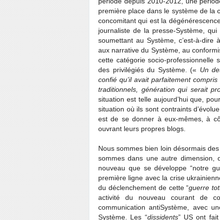
période depuis 2010-2012, une période
première place dans le système de la
concomitant qui est la dégénérescence
journaliste de la presse-Système, qui
soumettant au Système, c’est-à-dire à
aux narrative du Système, au conformis
cette catégorie socio-professionnelle s
des privilégiés du Système. («
Un des
confié qu’il avait parfaitement compris 
traditionnels, génération qui serait
situation est telle aujourd’hui que, po
situation où ils sont contraints d’évolu
est de se donner à eux-mêmes, à côt
ouvrant leurs propres blogs.
Nous sommes bien loin désormais des s
sommes dans une autre dimension, da
nouveau que se développe “notre gue
première ligne avec la crise ukrainienn
du déclenchement de cette “
guerre tot
activité du nouveau courant de 
communication antiSystème, avec un
Système. Les “
dissidents
” US ont fai