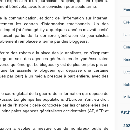
 l’expression d’un journaliste français, qui ont rejoint la
lement bénévole, avec leur conviction pour seule arme.
Eur
 la communication, et donc de l’information sur Internet,
Grè
tement les centres d’information traditionnels. Un des
 lequel j’ai échangé il y a quelques années m’avait confié
La 
l faisait partie de la dernière génération de journalistes
robablement remplacée à terme par des bloggeurs.
Com
rire des robots à la place des journalistes, en s’inspirant
rge au sein des agences généralistes de type Associated
Brés
verse qui émerge. Le blogueur y est de plus en plus pris en
 une loi assimile le blogueur qui dépasse une certaine
Lut
ques par jour) à un média presque à part entière, avec des
Boli
le cadre global de la guerre de l’information qui oppose de
Mill
 Russie. Longtemps les populations d’Europe n’ont eu droit
t de l’histoire : celle concoctée par les chancelleries des
s principales agences généralistes occidentales (AP, AFP et
Arch
20
ituation a évolué à mesure que de nombreux outils de