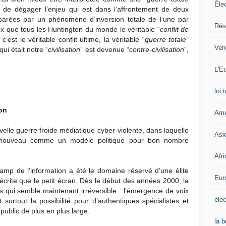
Éle
x de dégager l’enjeu qui est dans l’affrontement de deux
parées par un phénomène d’inversion totale de l’une par
Rés
eux que tous les Huntington du monde le véritable “
conflit de
 c’est le véritable conflit ultime, la véritable “
guerre totale
”
Ven
ui était notre “
civilisation
” est devenue “
contre-civilisation
”,
L'Eu
loi 
ion
Amé
elle guerre froide médiatique cyber-violente, dans laquelle
Asi
de nouveau comme un modèle politique pour bon nombre
Afr
amp de l’information a été le domaine réservé d’une élite
Eur
écrite que le petit écran. Dès le début des années 2000, la
us qui semble maintenant irréversible : l’émergence de voix
élec
 surtout la possibilité pour d’authentiques spécialistes et
public de plus en plus large.
la 