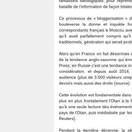
fantassins idéologiques, pour reprendre
bataille de l’information de façon tota
Ce processus de « bloggerisation » de
bouleverse la donne et inquiète for
correspondants français à Moscou avec
qu’il avait parfaitement compris qu’i
traditionnels, génération qui serait p
Alors qu’en France on fait désormais éc
de la tendance anglo-saxonne qui éme
Press, en Russie c’est une tendance in
considération, et depuis août 2014,
audience (plus de 3.000 visiteurs uni
devoirs mais aussi des droits (source).
Cette évolution est fondamentale dans 
plus en plus frontalement l’Otan à la
qu’à une seule lecture des événements e
pays de l’Otan, puis médiatisée par le
Reuters).
Pendant la dernière décennie, la s