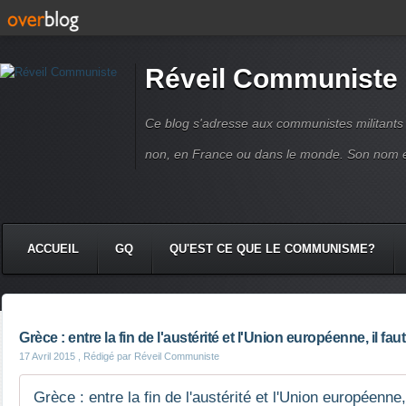
Réveil Communiste
Ce blog s'adresse aux communistes militant
non, en France ou dans le monde. Son nom 
ACCUEIL
GQ
QU'EST CE QUE LE COMMUNISME?
Grèce : entre la fin de l'austérité et l'Union européenne, il faut
17 Avril 2015
, Rédigé par Réveil Communiste