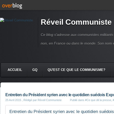
Réveil Communiste
Ce blog s'adresse aux communistes militant
non, en France ou dans le monde. Son nom 
ACCUEIL
GQ
QU'EST CE QUE LE COMMUNISME?
Entretien du Président syrien avec le quotidien suédois Exp
25 Avril 2015
, Rédigé par Réveil Communiste
Publié dans
#Ce que dit la presse
,
#