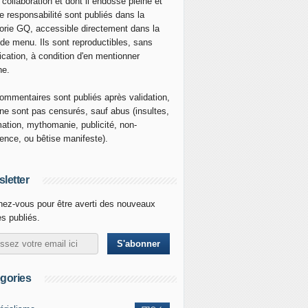
 collaboration et dont il endosse pleine et
re responsabilité sont publiés dans la
orie GQ, accessible directement dans la
 de menu. Ils sont reproductibles, sans
ication, à condition d'en mentionner
ne.
ommentaires sont publiés après validation,
ne sont pas censurés, sauf abus (insultes,
mation, mythomanie, publicité, non-
nence, ou bêtise manifeste).
letter
ez-vous pour être averti des nouveaux
es publiés.
gories