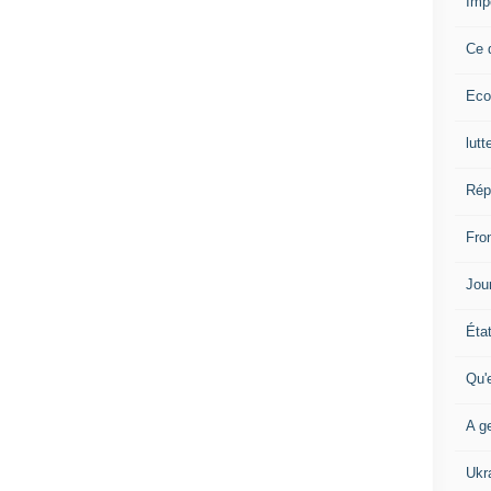
Imp
Ce 
Eco
lutt
Rép
Fron
Jour
Éta
Qu'
A ge
Ukr