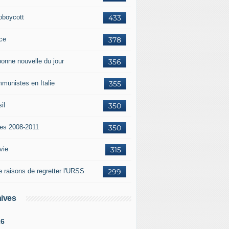
oboycott
433
ce
378
bonne nouvelle du jour
356
munistes en Italie
355
il
350
tes 2008-2011
350
vie
315
e raisons de regretter l'URSS
299
ives
26