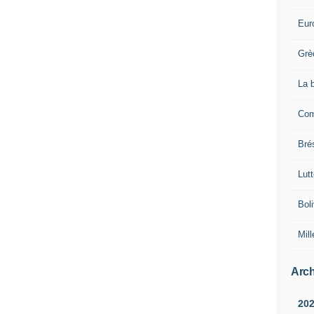
Eur
Grè
La 
Com
Brés
Lut
Boli
Mill
Arch
20