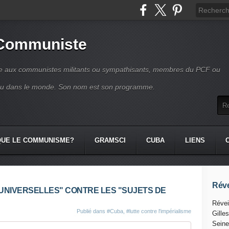
 Communiste
se aux communistes militants ou sympathisants, membres du PCF ou
ou dans le monde. Son nom est son programme.
QUE LE COMMUNISME?
GRAMSCI
CUBA
LIENS
Réve
S UNIVERSELLES" CONTRE LES "SUJETS DE
Révei
Publié dans
#Cuba
,
#lutte contre l'impérialisme
Gille
Seine