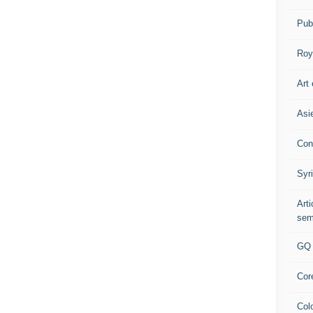
Pub
Roy
Art 
Asi
Con
Syr
Art
sem
GQ
Cor
Col