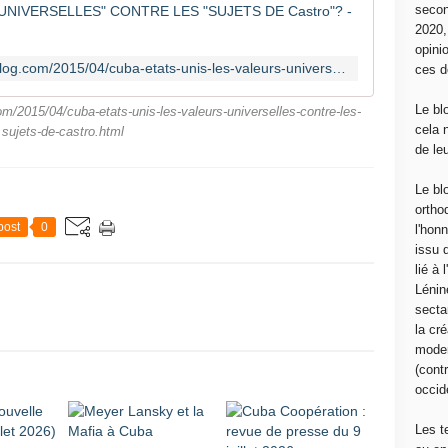
Cuba/Eta
secon
2020
opini
http://cubasifranceprovence.over-blog.com/2015/04/cuba-etats-unis-les-valeurs-universelles-contre-les-sujets-de-castro.html
ces d
Le bl
m/2015/04/cuba-etats-unis-les-valeurs-universelles-contre-les-
cela 
sujets-de-castro.html
de le
Le bl
ortho
post
0
l'hon
issu 
lié à
Lénin
sectar
la cré
moder
(contr
occide
Les t