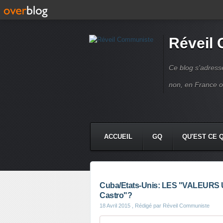
Réveil
Ce blog s'adres
non, en France 
ACCUEIL
GQ
QU'EST CE 
Cuba/Etats-Unis: LES "VALEUR
Castro"?
18 Avril 2015
, Rédigé par Réveil Communiste