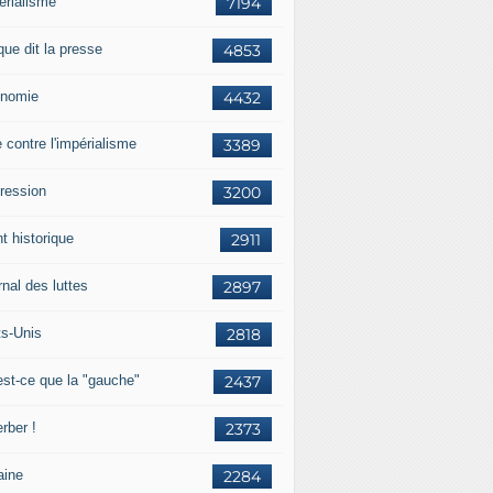
érialisme
7194
que dit la presse
4853
nomie
4432
e contre l'impérialisme
3389
ression
3200
t historique
2911
nal des luttes
2897
ts-Unis
2818
est-ce que la "gauche"
2437
rber !
2373
aine
2284