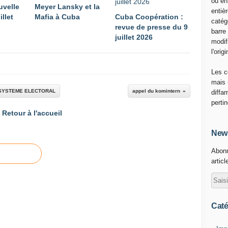
ou en
uvelle
Meyer Lansky et la
entiè
illet
Mafia à Cuba
Cuba Coopération :
catég
revue de presse du 9
barre
juillet 2026
modif
l'origi
Les c
mais 
 SYSTEME ELECTORAL
appel du komintern
diffa
perti
Retour à l'accueil
News
Abonn
articl
Caté