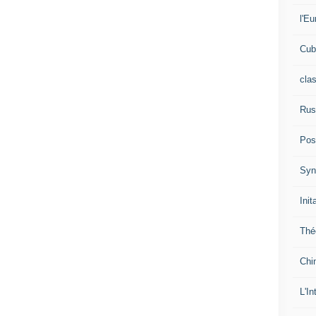
l'Eu
Cub
cla
Rus
Pos
Syn
Init
Thé
Chi
L'In