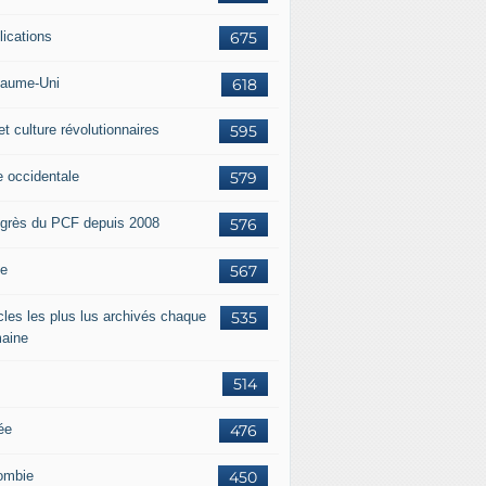
lications
675
aume-Uni
618
et culture révolutionnaires
595
e occidentale
579
grès du PCF depuis 2008
576
ie
567
icles les plus lus archivés chaque
535
aine
514
ée
476
ombie
450