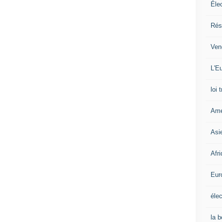
Éle
Rés
Ven
L'Eu
loi 
Amé
Asi
Afr
Eur
élec
la 