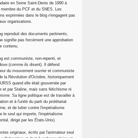
ts-Unis: LES "VALEURS UNIVERSELLES" CONTRE LES "SUJE
daire en Seine Saint-Denis de 1990 à
, membre du PCF et du SNES. Les
ons exprimées dans le blog n'engagent pas
eux organisations.
og reproduit des documents pertinents,
ne signifie pas forcément une approbation
ur contenu.
og est communiste, non-repenti, et
doxe (comme ils disent). Il défend
neur du mouvement ouvrier et communiste
de la Révolution d'Octobre, historiquement
 l'URSS quand elle était gouvernée par
e et par Staline, mais sans fétichisme ni
isme. Sa ligne politique est de travailler à
ation et à l'unité du parti du prolétariat
ne, et de lutter contre l'impérialisme
e le seul qui importe, l'impérialisme
ntal, dirigé par les États-Unis).
extes originaux, écrits par l'animateur seul