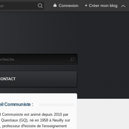
Connexion
+
Créer mon blog
CONTACT
il Communiste :
l Communiste est animé depuis 2010 par
s Questiaux (GQ), né en 1958 à Neuilly sur
, professeur d'histoire de l'enseignement