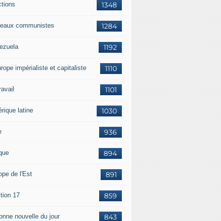
ctions
1348
eaux communistes
1284
ezuela
1192
rope impérialiste et capitaliste
1110
travail
1101
rique latine
1030
e
936
ique
894
ope de l'Est
891
tion 17
859
bonne nouvelle du jour
843