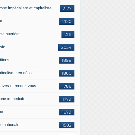
rope impérialiste et capitaliste
2127
a
2120
sse ouvrière
2111
sie
2054
itions
1898
dicalisme en débat
1860
atives et rendez-vous
1786
orie immédiate
1779
ne
1679
ternationale
1582