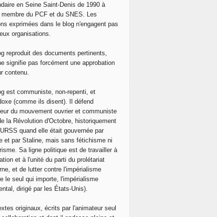
daire en Seine Saint-Denis de 1990 à
, membre du PCF et du SNES. Les
ons exprimées dans le blog n'engagent pas
eux organisations.
og reproduit des documents pertinents,
ne signifie pas forcément une approbation
ur contenu.
og est communiste, non-repenti, et
doxe (comme ils disent). Il défend
neur du mouvement ouvrier et communiste
de la Révolution d'Octobre, historiquement
 l'URSS quand elle était gouvernée par
e et par Staline, mais sans fétichisme ni
isme. Sa ligne politique est de travailler à
ation et à l'unité du parti du prolétariat
ne, et de lutter contre l'impérialisme
e le seul qui importe, l'impérialisme
ntal, dirigé par les États-Unis).
extes originaux, écrits par l'animateur seul