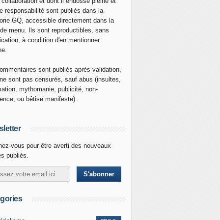
 collaboration et dont il endosse pleine et
re responsabilité sont publiés dans la
orie GQ, accessible directement dans la
 de menu. Ils sont reproductibles, sans
ication, à condition d'en mentionner
ne.
ommentaires sont publiés après validation,
ne sont pas censurés, sauf abus (insultes,
mation, mythomanie, publicité, non-
nence, ou bêtise manifeste).
letter
ez-vous pour être averti des nouveaux
es publiés.
gories