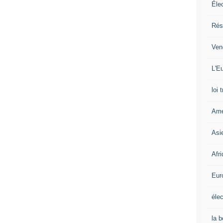
Éle
Rés
Ven
L'Eu
loi 
Amé
Asi
Afr
Eur
élec
la 