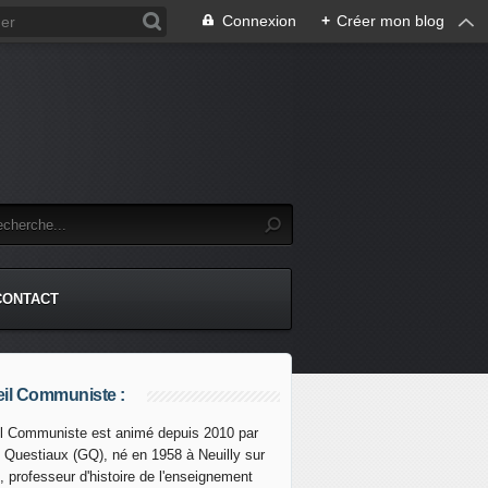
Connexion
+
Créer mon blog
CONTACT
il Communiste :
l Communiste est animé depuis 2010 par
s Questiaux (GQ), né en 1958 à Neuilly sur
, professeur d'histoire de l'enseignement