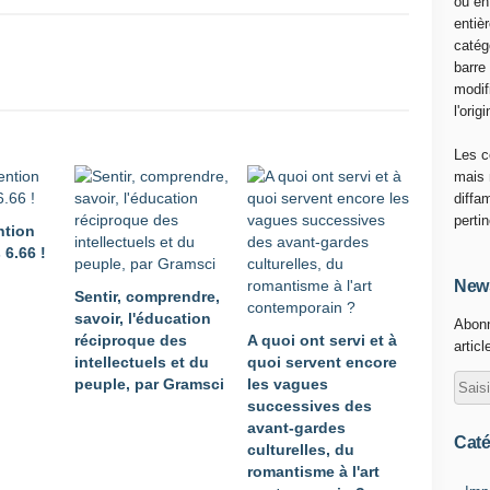
ou en
entiè
catég
barre
modif
l'origi
Les c
mais 
diffa
perti
ntion
 6.66 !
News
Sentir, comprendre,
savoir, l'éducation
Abonn
réciproque des
A quoi ont servi et à
articl
intellectuels et du
quoi servent encore
peuple, par Gramsci
les vagues
successives des
avant-gardes
Caté
culturelles, du
romantisme à l'art