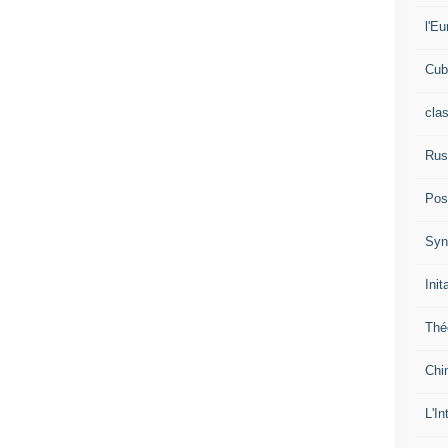
l'Eu
Cub
cla
Rus
Pos
Syn
Init
Thé
Chi
L'In