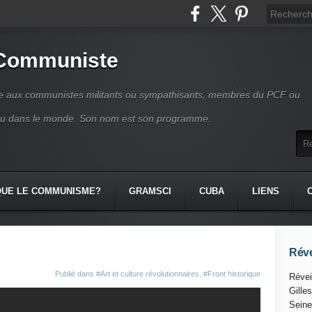
 Communiste
se aux communistes militants ou sympathisants, membres du PCF ou
ou dans le monde. Son nom est son programme.
QUE LE COMMUNISME?
GRAMSCI
CUBA
LIENS
Réve
Publié dans
#Art et culture révolutionnaires
,
#Front historique
Révei
Gille
Seine