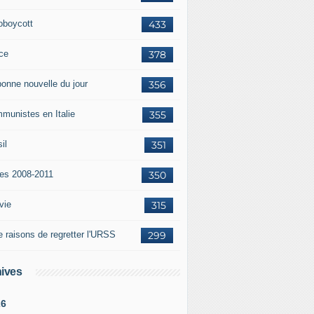
oboycott
433
ce
378
bonne nouvelle du jour
356
munistes en Italie
355
il
351
tes 2008-2011
350
vie
315
e raisons de regretter l'URSS
299
ives
26