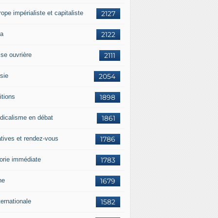
rope impérialiste et capitaliste
2127
a
2122
sse ouvrière
2111
sie
2054
itions
1898
dicalisme en débat
1861
atives et rendez-vous
1786
orie immédiate
1783
ne
1679
ternationale
1582