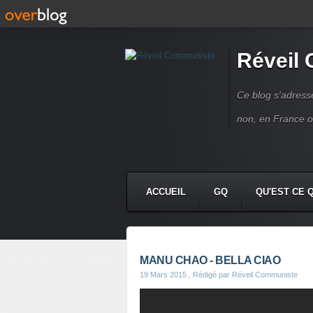
Réveil
Ce blog s'adres
non, en France 
ACCUEIL
GQ
QU'EST CE 
MANU CHAO - BELLA CIAO
19 Mars 2015
, Rédigé par Réveil Communiste