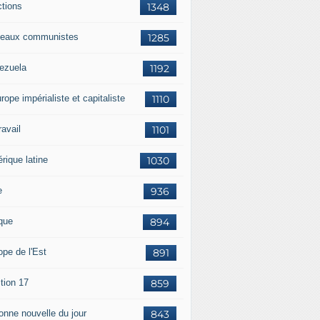
ctions
1348
eaux communistes
1285
ezuela
1192
rope impérialiste et capitaliste
1110
travail
1101
rique latine
1030
e
936
ique
894
ope de l'Est
891
tion 17
859
bonne nouvelle du jour
843