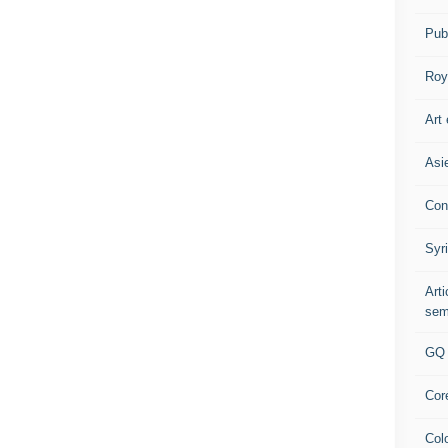
Pub
Roy
Art 
Asi
Con
Syr
Art
sem
GQ
Cor
Col