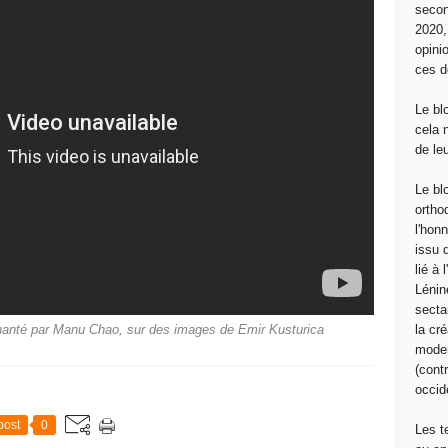
secon
2020
opini
ces d
Le bl
cela 
de le
Le bl
ortho
l'hon
issu 
lié à
Lénin
sectar
la cré
 chanté par Manu Chao, sur des images de Emir Kusturica
moder
(contr
occide
post
0
Les t