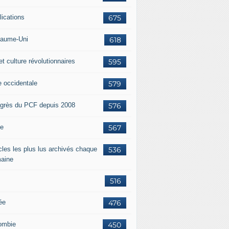
lications
675
aume-Uni
618
et culture révolutionnaires
595
e occidentale
579
grès du PCF depuis 2008
576
ie
567
icles les plus lus archivés chaque
536
aine
516
ée
476
ombie
450