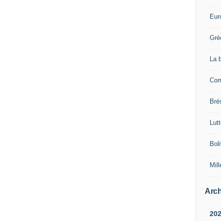
Eur
Grè
La 
Com
Brés
Lut
Boli
Mill
Arch
20