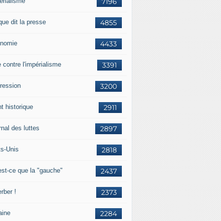
érialisme
7196
que dit la presse
4855
nomie
4433
e contre l'impérialisme
3391
ression
3200
t historique
2911
nal des luttes
2897
ts-Unis
2818
est-ce que la "gauche"
2437
rber !
2373
aine
2284