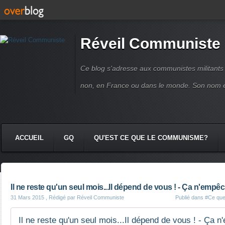
Réveil Communiste
Ce blog s'adresse aux communistes militant
non, en France ou dans le monde. Son nom 
ACCUEIL
GQ
QU'EST CE QUE LE COMMUNISME?
Il ne reste qu'un seul mois...Il dépend de vous ! - Ça n'empê
31 Mars 2015
, Rédigé par Réveil Communiste
Publié dans
#Ce que 
Il ne reste qu'un seul mois...Il dépend de vous ! - Ça