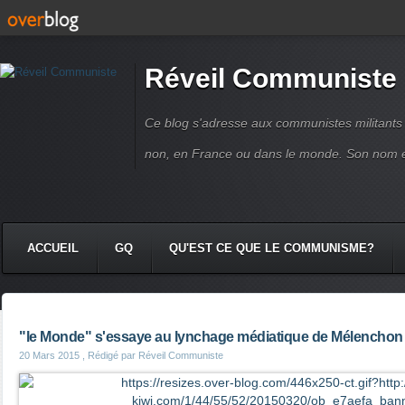
Réveil Communiste
Ce blog s'adresse aux communistes militant
non, en France ou dans le monde. Son nom 
ACCUEIL
GQ
QU'EST CE QUE LE COMMUNISME?
"le Monde" s'essaye au lynchage médiatique de Mélenchon
20 Mars 2015
, Rédigé par Réveil Communiste