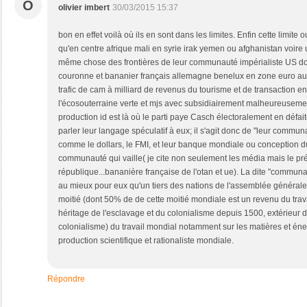
O
olivier imbert
30/03/2015 15:37
bon en effet voilà où ils en sont dans les limites. Enfin cette limite 
qu'en centre afrique mali en syrie irak yemen ou afghanistan voire u
même chose des frontières de leur communauté impérialiste US dol
couronne et bananier français allemagne benelux en zone euro auss
trafic de cam à milliard de revenus du tourisme et de transaction
l'écosouterraine verte et mjs avec subsidiairement malheureusemen
production id est là où le parti paye Casch électoralement en défa
parler leur langage spéculatif à eux; il s'agit donc de "leur commun
comme le dollars, le FMI, et leur banque mondiale ou conception du
communauté qui vaille( je cite non seulement les média mais le pré
république...bananière française de l'otan et ue). La dite "commun
au mieux pour eux qu'un tiers des nations de l'assemblée générale
moitié (dont 50% de de cette moitié mondiale est un revenu du travai
héritage de l'esclavage et du colonialisme depuis 1500, extérieur d
colonialisme) du travail mondial notamment sur les matières et éne
production scientifique et rationaliste mondiale.
Répondre