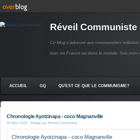
Réveil Communiste
Ce blog s'adresse aux communistes militant
non, en France ou dans le monde. Son nom 
ACCUEIL
GQ
QU'EST CE QUE LE COMMUNISME?
Chronologie Ayotzinapa - coco Magnanville
30 Mars 2015
, Rédigé par Réveil Communiste
Chronologie Ayotzinapa - coco Magnanville