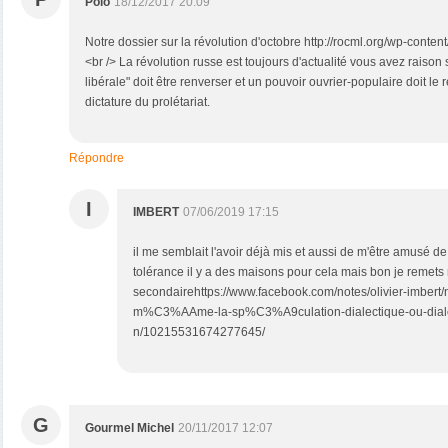
Polo
18/12/2017 20:09
Notre dossier sur la révolution d'octobre http://rocml.org/wp-cont
<br /> La révolution russe est toujours d'actualité vous avez raison
libérale" doit être renverser et un pouvoir ouvrier-populaire doit le
dictature du prolétariat.
Répondre
I
IMBERT
07/06/2019 17:15
il me semblait l'avoir déjà mis et aussi de m'être amusé de 
tolérance il y a des maisons pour cela mais bon je remets
secondairehttps://www.facebook.com/notes/olivier-imbert
m%C3%AAme-la-sp%C3%A9culation-dialectique-ou-dia
n/10215531674277645/
G
Gourmel Michel
20/11/2017 12:07