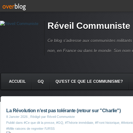
Réveil Communiste
Ce blog s'adresse aux communistes militant
non, en France ou dans le monde. Son nom 
ACCUEIL
GQ
QU'EST CE QUE LE COMMUNISME?
La Révolution n'est pas tolérante (retour sur "Charlie")
8 Janvier 2026
, Rédigé par Réveil Communiste
Publié dans
#Ce que dit la presse
,
#GQ
,
#Théorie immédiate
,
#Front historique
,
#Antoni
#Mille raisons de regretter l'URSS