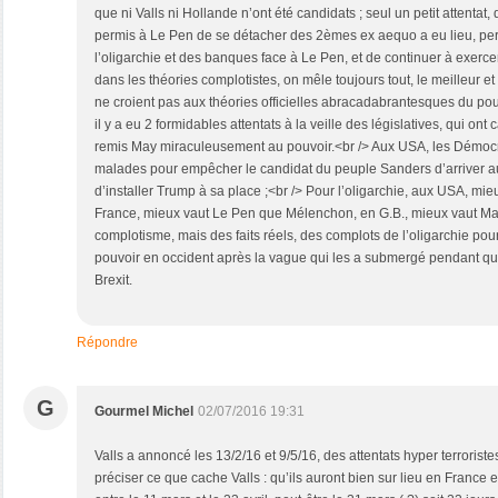
que ni Valls ni Hollande n’ont été candidats ; seul un petit attentat,
permis à Le Pen de se détacher des 2èmes ex aequo a eu lieu, per
l’oligarchie et des banques face à Le Pen, et de continuer à exercer
dans les théories complotistes, on mêle toujours tout, le meilleur et
ne croient pas aux théories officielles abracadabrantesques du po
il y a eu 2 formidables attentats à la veille des législatives, qui on
remis May miraculeusement au pouvoir.<br /> Aux USA, les Démoc
malades pour empêcher le candidat du peuple Sanders d’arriver au p
d’installer Trump à sa place ;<br /> Pour l’oligarchie, aux USA, mi
France, mieux vaut Le Pen que Mélenchon, en G.B., mieux vaut Ma
complotisme, mais des faits réels, des complots de l’oligarchie p
pouvoir en occident après la vague qui les a submergé pendant 
Brexit.
Répondre
G
Gourmel Michel
02/07/2016 19:31
Valls a annoncé les 13/2/16 et 9/5/16, des attentats hyper terrorist
préciser ce que cache Valls : qu’ils auront bien sur lieu en France e