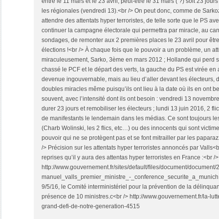
entre le 11 mars et le 23 avril, peut-être le 31 mars ( ?) soit 23 jou
les régionales (vendredi 13).<br /> On peut donc, comme de Sarko
attendre des attentats hyper terroristes, de telle sorte que le PS a
continuer la campagne électorale qui permettra par miracle, au cand
sondages, de remonter aux 2 premières places le 23 avril pour être
élections !<br /> À chaque fois que le pouvoir a un problème, un atten
miraculeusement, Sarko, 3ème en mars 2012 ; Hollande qui perd sa
chassé le PCF et le départ des verts, la gauche du PS est virée en
devenue ingouvernable, mais au lieu d’aller devant les électeurs, 
doubles miracles même puisqu’ils ont lieu à la date où ils en ont be
souvent, avec l’intensité dont ils ont besoin : vendredi 13 novembr
durer 23 jours et remobiliser les électeurs ; lundi 13 juin 2016, 2 fli
de manifestants le lendemain dans les médias. Ce sont toujours 
(Charb Wolinski, les 2 flics, etc…) ou des innocents qui sont victi
pouvoir qui ne se protègent pas et se font mitrailler par les paparazz
/> Précision sur les attentats hyper terroristes annoncés par Valls<
reprises qu’il y aura des attentas hyper terroristes en France :<br />
http://www.gouvernement.fr/sites/default/files/document/docume
manuel_valls_premier_ministre_-_conference_securite_a_munich.pdf
9/5/16, le Comité interministériel pour la prévention de la délinquan
présence de 10 ministres.c<br /> http://www.gouvernement.fr/la-lutt
grand-defi-de-notre-generation-4515