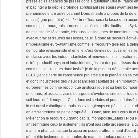
presse et les agences de presse dont le quotidien Ouest-France 
et badinter à la débile profonde abrutissant ses sœurs avant ses lec
prénommée entre autre Jeanne! Donc j'insiste à propos de la défens
rances( igno peut-être): <br /> <br /> Tous ceux là fasco.s. en auc
comme petit-bourgeois eurocentristes écolo redistributifs, tels Syriz
de ministre de l'économie, tels aussi les indignés de monsieur le r
avec Aubrac et d'autres de Hessel, ceux là donc au secours écrivè-
l'impérialisme euro-atlantisme comme le "recours"- telle est la défi
démocratie révisionniste et en effet c'est Keynes qui aussi en est l
de classe avec les indépendantistes et mouvement de libération nati
et très productif paysan et industriel dirigés par des partis issus 
communistes, recours donc insistè-je de la pseudo-démocratie occid
LGBTQ et de fierté de l'abstinence projetée sur la planète en sa tot
et donc industrielles des vieux et anciens capitalistes, en monarchi
européennes comme république aristocratique et au fond bonaparti
uniennes, et associativisme bourgeois d'évidence criminels, tous
soit leurs obédiency.s…..Cela donc est certains et pour certains fin
id est aussi catholique depuis assez longtemps en pétainiste natur
en art d'entretenir sa petite propriété…. Donc, bien, tous ceux là e
Mélenchon le recours du grand capital monopoliste...Mais FN ou 
antisémitisme ceux là justement, ils n'ont pas cette grossièreté là 
manière phantasmatique là aussi en pseudo-affrontement d'esprit de
géométrie justement des peuples de marins orientaux qui eux en a