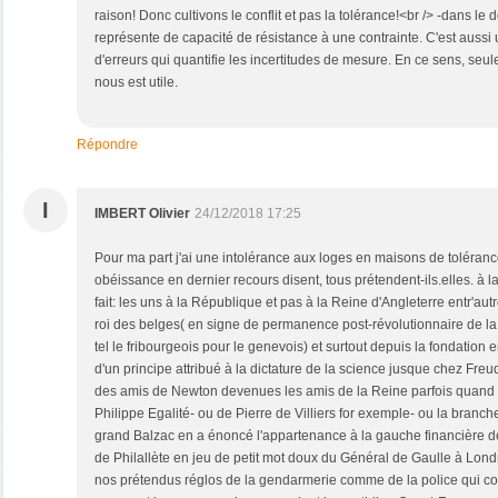
raison! Donc cultivons le conflit et pas la tolérance!<br /> -dans le
représente de capacité de résistance à une contrainte. C'est aussi un
d'erreurs qui quantifie les incertitudes de mesure. En ce sens, seu
nous est utile.
Répondre
I
IMBERT Olivier
24/12/2018 17:25
Pour ma part j'ai une intolérance aux loges en maisons de tolérance
obéissance en dernier recours disent, tous prétendent-ils.elles. à 
fait: les uns à la République et pas à la Reine d'Angleterre entr'autr
roi des belges( en signe de permanence post-révolutionnaire de la
tel le fribourgeois pour le genevois) et surtout depuis la fondation
d'un principe attribué à la dictature de la science jusque chez Fr
des amis de Newton devenues les amis de la Reine parfois quand 
Philippe Egalité- ou de Pierre de Villiers for exemple- ou la branch
grand Balzac en a énoncé l'appartenance à la gauche financière de
de Philallète en jeu de petit mot doux du Général de Gaulle à Lond
nos prétendus réglos de la gendarmerie comme de la police qui cond