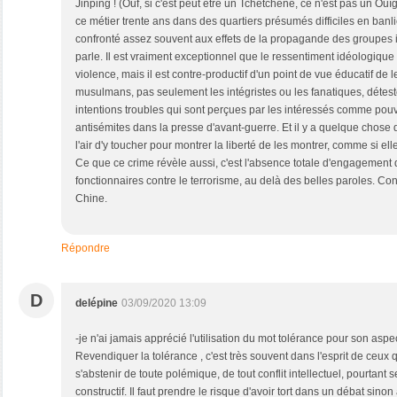
Jinping ! (Ouf, si c'est peut être un Tchétchène, ce n'est pas un Ouïg
ce métier trente ans dans des quartiers présumés difficiles en banlie
confronté assez souvent aux effets de la propagande des groupes in
parle. Il est vraiment exceptionnel que le ressentiment idéologique
violence, mais il est contre-productif d'un point de vue éducatif de 
musulmans, pas seulement les intégristes ou les fanatiques, détes
intentions troubles qui sont perçues par les intéressés comme pouva
antisémites dans la presse d'avant-guerre. Et il y a quelque chose 
l'air d'y toucher pour montrer la liberté de les montrer, comme si elle
Ce que ce crime révèle aussi, c'est l'absence totale d'engagement 
fonctionnaires contre le terrorisme, au delà des belles paroles. Con
Chine.
Répondre
D
delépine
03/09/2020 13:09
-je n'ai jamais apprécié l'utilisation du mot tolérance pour son aspec
Revendiquer la tolérance , c'est très souvent dans l'esprit de ceux 
s'abstenir de toute polémique, de tout conflit intellectuel, pourtant 
constructif. Il faut prendre le risque d'avoir tort dans un débat sinon 