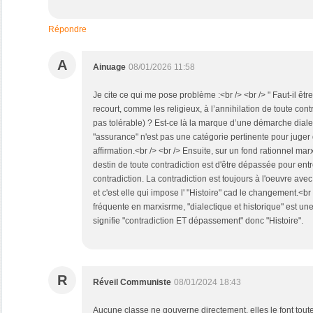
Répondre
A
Ainuage
08/01/2026 11:58
Je cite ce qui me pose problème :<br /> <br /> " Faut-il êtr
recourt, comme les religieux, à l’annihilation de toute cont
pas tolérable) ? Est-ce là la marque d’une démarche dialect
"assurance" n'est pas une catégorie pertinente pour juger 
affirmation.<br /> <br /> Ensuite, sur un fond rationnel mar
destin de toute contradiction est d'être dépassée pour ent
contradiction. La contradiction est toujours à l'oeuvre ave
et c'est elle qui impose l' "Histoire" cad le changement.<br 
fréquente en marxisrme, "dialectique et historique" est u
signifie "contradiction ET dépassement" donc "Histoire".
R
Réveil Communiste
08/01/2024 18:43
Aucune classe ne gouverne directement, elles le font toute