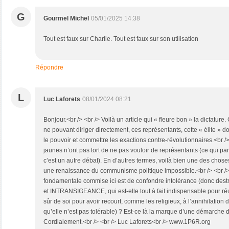
G
Gourmel Michel
05/01/2025 14:38
Tout est faux sur Charlie. Tout est faux sur son utilisation
Répondre
L
Luc Laforets
08/01/2024 08:21
Bonjour.<br /> <br /> Voilà un article qui « fleure bon » la dictature.
ne pouvant diriger directement, ces représentants, cette « élite » do
le pouvoir et commettre les exactions contre-révolutionnaires.<br /> 
jaunes n’ont pas tort de ne pas vouloir de représentants (ce qui pa
c’est un autre débat). En d’autres termes, voilà bien une des chose
une renaissance du communisme politique impossible.<br /> <br /> 
fondamentale commise ici est de confondre intolérance (donc destr
et INTRANSIGEANCE, qui est-elle tout à fait indispensable pour réuss
sûr de soi pour avoir recourt, comme les religieux, à l’annihilation 
qu’elle n’est pas tolérable) ? Est-ce là la marque d’une démarche d
Cordialement.<br /> <br /> Luc Laforets<br /> www.1P6R.org