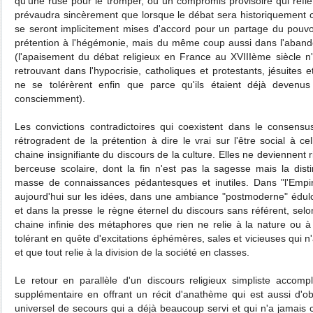
qu'une ruse pour le tromper, ou un compromis provisoire qui reflè
prévaudra sincèrement que lorsque le débat sera historiquement cl
se seront implicitement mises d'accord pour un partage du pouvo
prétention à l'hégémonie, mais du même coup aussi dans l'abando
(l'apaisement du débat religieux en France au XVIIIème siècle n'
retrouvant dans l'hypocrisie, catholiques et protestants, jésuites et
ne se tolérèrent enfin que parce qu'ils étaient déjà devenu
consciemment).
Les convictions contradictoires qui coexistent dans le consensu
rétrogradent de la prétention à dire le vrai sur l'être social à c
chaine insignifiante du discours de la culture. Elles ne deviennent 
berceuse scolaire, dont la fin n'est pas la sagesse mais la dist
masse de connaissances pédantesques et inutiles. Dans "l'Empi
aujourd'hui sur les idées, dans une ambiance "postmoderne" édulco
et dans la presse le règne éternel du discours sans référent, sel
chaine infinie des métaphores que rien ne relie à la nature ou à l
tolérant en quête d'excitations éphémères, sales et vicieuses qui n'a
et que tout relie à la division de la société en classes.
Le retour en parallèle d'un discours religieux simpliste accompl
supplémentaire en offrant un récit d'anathème qui est aussi d'obl
universel de secours qui a déjà beaucoup servi et qui n'a jamais co