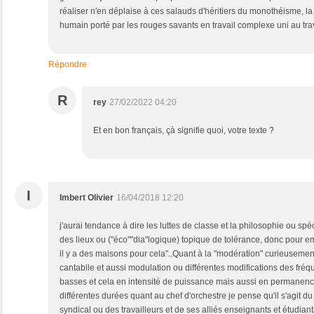
réaliser n'en déplaise à ces salauds d'héritiers du monothéisme, la v
humain porté par les rouges savants en travail complexe uni au trav
Répondre
R
rey
27/02/2022 04:20
Et en bon français, çà signifie quoi, votre texte ?
I
Imbert Olivier
16/04/2018 12:20
j'aurai tendance à dire les luttes de classe et la philosophie ou spé
des lieux ou ("éco""dia"logique) topique de tolérance, donc pour em
il y a des maisons pour cela"..Quant à la "modération" curieuseme
cantabile et aussi modulation ou différentes modifications des fr
basses et cela en intensité de puissance mais aussi en permanenc
différentes durées quant au chef d'orchestre je pense qu'il s'agit 
syndical ou des travailleurs et de ses alliés enseignants et étudian