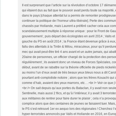
Il est surprenant que l’article sur la révolution d’octobre 17 démarr
qui étaient dus au fait que le pouvoir avait perdu toute sa majorité, e
dans le pays [chaque attentat lui a permis de remonter prodigieuse
continuer la politique de l’horreur ultra-libérale]. Perte des commu
chassés par Hollande, mais Laurent a préféré cacher cela aux com
scandaleusement multiple à réponse unique : pour le Front de Gauc
gouvernement ; puis départ des écologistes en avril 2014 ; Valls e
gauche du PS en août 2014 ; la France étant devenue grâce à eux, 
fallu des attentats à la Tintin & Milou, miraculeux, pour qu’il perd
mec qui avait peut-être tiré 4 ans avant et un autre jamais, qui aba
20aine de personnes, un officier chargé de la protection des personn
régulièrement ; ils avaient donc un niveau de Forces Spéciales, com
début, avant de se rabattre sur la théorie officielle de pieds nickelé
au moins l’un d’eux avait de très beaux yeux bleus nous a dit Carol
pourtant anti-complotiste notoire ; alors que les frères Kouachi qui
comme d’hab, avaient des yeux marrons, etc….<br /> Voir ce que j’é
<br /> On sait depuis qu’aux portes du Bataclan, il y avait non seul
Sentinelle, mais aussi 2 flics, et qu’à l’intérieur, il y avait 3 terrori
aux militaires de rentrer pour faire durer le plaisir ; cela n’a prov
complice alors que des centaines de jeunes se faisaient tuer. Mais
le PS s’est retrouvé 1er ex aequo lors des régionales ! Cherchez l’er
hyper-terroristes annoncés par Valls et Hollande en 2016, en Europe