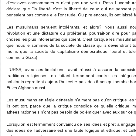
d'esclaves consommateurs n'est pas une vertu. Rosa Luxemburg 
déclara que "la liberté c'est la liberté de ceux qui ne pensen
pensaient pas comme elle l'ont tuée. Ou pire encore, ils ont laissé f
Les musulmans seraient intolérants, et alors? Nous aussi no
révolution et une dictature du prolétariat, pourrait-on dire pour 
choses les plus intolérantes qui soient. C'est lorsque les musulman
que nous le sommes de la société de classe qu'ils deviendront tol
moins que la société du capitalisme démocratique libéral et tol
comme à Gaza).
L'URSS, avec ses limitations, avait réussi à assurer la coexist
traditions religieuses, en luttant fermement contre les intégri
habitants regrettent aujourd'hui cette paix des âmes qui semble hor
Et les Afghans aussi.
Les musulmans en règle générale n'aiment pas qu'on critique les f
ils ont tort, parce que la critique consolide ce qu'elle critique, 
athées rationnels n'ont pas besoin de polémiquer avec eux sur ce qu
Lorsqu'on est fermement convaincu de ses idées et prêt à engager 
des idées de l'adversaire est une faute logique et éthique, et ce