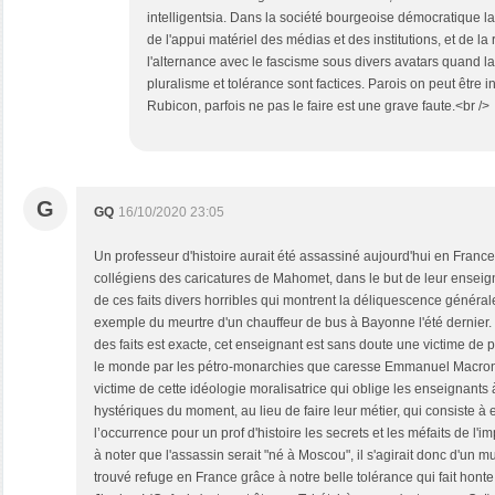
intelligentsia. Dans la société bourgeoise démocratique l
de l'appui matériel des médias et des institutions, et de la
l'alternance avec le fascisme sous divers avatars quand la s
pluralisme et tolérance sont factices. Parois on peut être i
Rubicon, parfois ne pas le faire est une grave faute.<br />
G
GQ
16/10/2020 23:05
Un professeur d'histoire aurait été assassiné aujourd'hui en Franc
collégiens des caricatures de Mahomet, dans le but de leur enseign
de ces faits divers horribles qui montrent la déliquescence générale 
exemple du meurtre d'un chauffeur de bus à Bayonne l'été dernier. <
des faits est exacte, cet enseignant est sans doute une victime de
le monde par les pétro-monarchies que caresse Emmanuel Macron, m
victime de cette idéologie moralisatrice qui oblige les enseignants
hystériques du moment, au lieu de faire leur métier, qui consiste à
l’occurrence pour un prof d'histoire les secrets et les méfaits de l'i
à noter que l'assassin serait "né à Moscou", il s'agirait donc d'un 
trouvé refuge en France grâce à notre belle tolérance qui fait hont