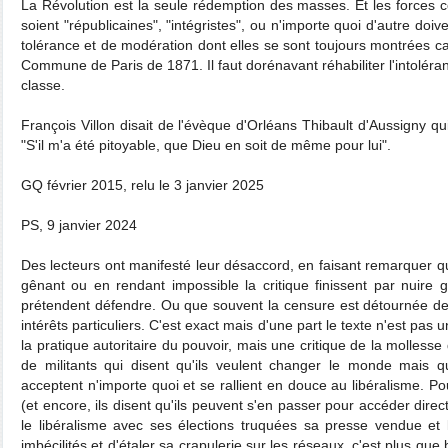
La Révolution est la seule rédemption des masses. Et les forces co
soient "républicaines", "intégristes", ou n'importe quoi d'autre doive
tolérance et de modération dont elles se sont toujours montrées c
Commune de Paris de 1871. Il faut dorénavant réhabiliter l'intoléran
classe.
François Villon disait de l'évèque d'Orléans Thibault d'Aussigny qui
"S'il m'a été pitoyable, que Dieu en soit de même pour lui".
GQ février 2015, relu le 3 janvier 2025
PS, 9 janvier 2024
Des lecteurs ont manifesté leur désaccord, en faisant remarquer qu
gênant ou en rendant impossible la critique finissent par nuire
prétendent défendre. Ou que souvent la censure est détournée de
intérêts particuliers. C'est exact mais d'une part le texte n'est pas
la pratique autoritaire du pouvoir, mais une critique de la mollesse d
de militants qui disent qu'ils veulent changer le monde mais q
acceptent n'importe quoi et se rallient en douce au libéralisme. Po
(et encore, ils disent qu'ils peuvent s'en passer pour accéder di
le libéralisme avec ses élections truquées sa presse vendue et l
imbécilités et d'étaler sa crapulerie sur les réseaux, c'est plus que b