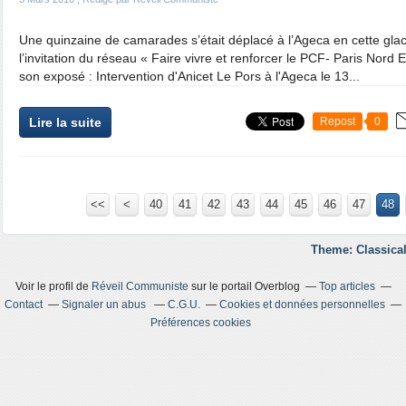
Une quinzaine de camarades s’était déplacé à l’Ageca en cette glaci
l’invitation du réseau « Faire vivre et renforcer le PCF- Paris Nord E
son exposé : Intervention d'Anicet Le Pors à l'Ageca le 13...
Lire la suite
Repost
0
<<
<
10
20
30
40
41
42
43
44
45
46
47
48
Theme: Classical
Voir le profil de
Réveil Communiste
sur le portail Overblog
Top articles
Contact
Signaler un abus
C.G.U.
Cookies et données personnelles
Préférences cookies