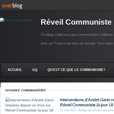
Réveil Communiste
Ce blog s'adresse aux communistes militant
non, en France ou dans le monde. Son nom 
ACCUEIL
GQ
QU'EST CE QUE LE COMMUNISME?
reseaux communistes
Interventions d'André Gerin r
Réveil Communiste (à jour 18 
22 Juin 2010
, Rédigé par Réveil Communis