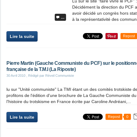
Lu sur le site "faire vivre le PCF"
Décidément la direction du PCF 
avoir décidé un congrès hors stat
…
à la représentativité des communi
Lire la suite
Repost
Pierre Martin (Gauche Communiste du PCF) sur le positionn
française de la T.M.I (La Riposte)
30 Avril 2010
, Rédigé par Réveil Communiste
lu sur "Unité communiste" La TMI étant un des comités trotskiste de
profitons de l'édition d'une brochure de La Gauche Communiste du
l'histoire du trotskisme en France écrite par Caroline Andréani,...
Lire la suite
Repost
0