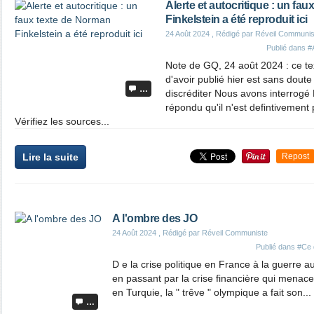
Alerte et autocritique : un fa
Finkelstein a été reproduit ici
24 Août 2024
, Rédigé par Réveil Communis
Publié dans
#
Note de GQ, 24 août 2024 : ce te
d'avoir publié hier est sans doute
…
discréditer Nous avons interrogé
répondu qu'il n'est defintivement 
Vérifiez les sources...
Lire la suite
Repost
A l'ombre des JO
24 Août 2024
, Rédigé par Réveil Communiste
Publié dans
#Ce 
D e la crise politique en France à la guerre 
en passant par la crise financière qui mena
en Turquie, la " trêve " olympique a fait son...
…