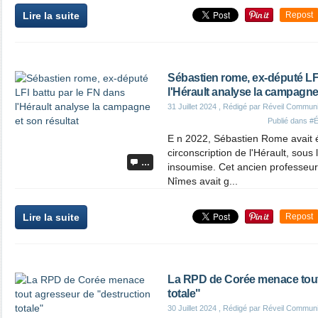
Lire la suite
Repost
Sébastien rome, ex-député LFI
l'Hérault analyse la campagne 
31 Juillet 2024
, Rédigé par Réveil Commun
Publié dans
#É
E n 2022, Sébastien Rome avait é
circonscription de l'Hérault, sous 
…
insoumise. Cet ancien professeur
Nîmes avait g...
Lire la suite
Repost
La RPD de Corée menace tout
totale"
30 Juillet 2024
, Rédigé par Réveil Commun