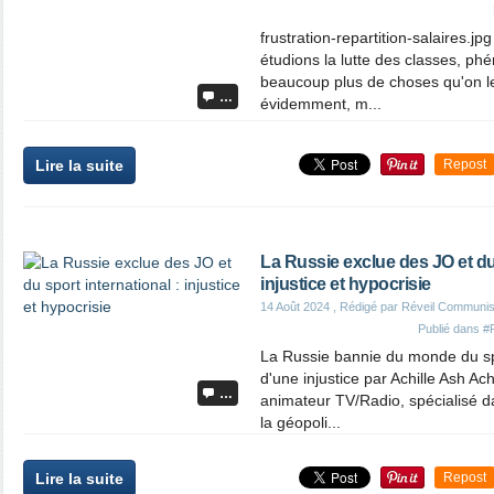
frustration-repartition-salaires.
étudions la lutte des classes, p
beaucoup plus de choses qu'on le c
…
évidemment, m...
Lire la suite
Repost
La Russie exclue des JO et du 
injustice et hypocrisie
14 Août 2024
, Rédigé par Réveil Communis
Publié dans
#
La Russie bannie du monde du sp
d'une injustice par Achille Ash Achi
…
animateur TV/Radio, spécialisé d
la géopoli...
Lire la suite
Repost