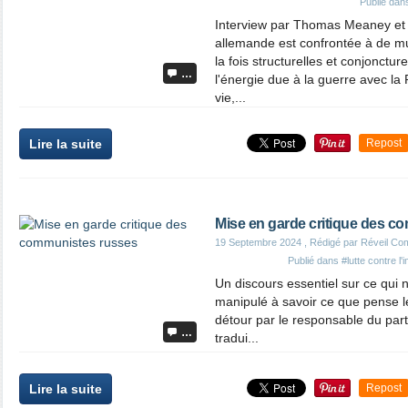
Publié da
Interview par Thomas Meaney et
allemande est confrontée à de mu
la fois structurelles et conjonctu
…
l'énergie due à la guerre avec la 
vie,...
Lire la suite
Repost
Mise en garde critique des c
19 Septembre 2024
, Rédigé par Réveil Co
Publié dans
#lutte contre l'
Un discours essentiel sur ce qui n
manipulé à savoir ce que pense 
détour par le responsable du par
…
tradui...
Lire la suite
Repost