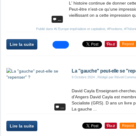
L' histoire continue de donner cett
Peut-être n'est-ce qu'une impression
vieillissant on a cette impression q
…
Publié dans
#L'Europe impérialiste et capitaliste
,
#Positions
,
#Théori
Lire la suite
Repost
La "gauche" peut-elle se "re
9 Octobre 2024
, Rédigé par Réveil Commu
David Cayla Enseignant-chercheu
d'Angers David Cayla est membre
Socialiste (GRS). D ans un livre 
…
La gauche ...
Lire la suite
Repost