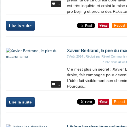
prenante de ce qui est dorénavan
…
est très inquiète et craint la mi
pro Beijing et proche des Pakistan
Lire la suite
Repost
Xavier Bertrand, le pire du m
7 Août 2024
, Rédigé par Réveil Communist
Publié dans
#Posit
C e n'est plus un secret : Xavier 
droite, fait campagne pour deven
L'idée fait visiblement son chemi
…
Pourquoi...
Lire la suite
Repost
Libérer les dernières colonies