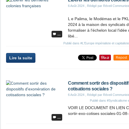
6 Août 2024
, Rédigé par Réveil Communist
L e Palima, le Modémas et le PKL
2024 à la maison des syndicats d
formaliser à l'échelon local l'idée 
…
libé...
Publié dans
#L'Europe impérialiste et capitaliste
Lire la suite
Repost
Comment sortir des dispositif
cotisations sociales ?
6 Août 2024
, Rédigé par Réveil Communist
Publié dans
#Syndicalisme 
VOIR LE DOCUMENT EN LIEN CI
sortir-exo-cotises sociales-01-08
…