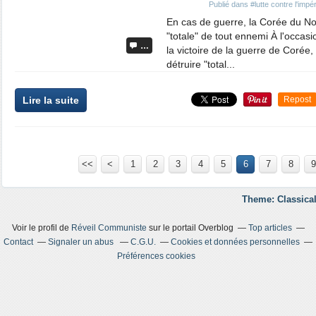
Publié dans
#lutte contre l'impé
En cas de guerre, la Corée du No
"totale" de tout ennemi À l'occa
…
la victoire de la guerre de Coré
détruire "total...
Lire la suite
Repost
<<
<
1
2
3
4
5
6
7
8
9
Theme: Classical
Voir le profil de
Réveil Communiste
sur le portail Overblog
Top articles
Contact
Signaler un abus
C.G.U.
Cookies et données personnelles
Préférences cookies