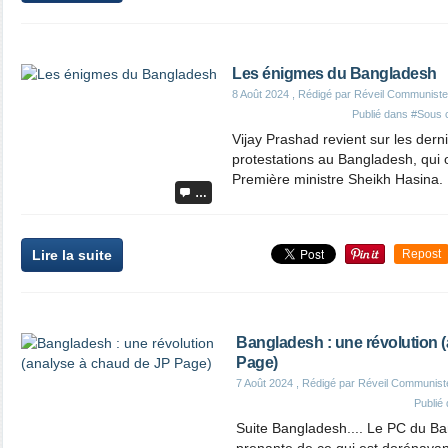
Les énigmes du Bangladesh
8 Août 2024
, Rédigé par Réveil Communiste
Publié dans
#Sous c
Vijay Prashad revient sur les der
protestations au Bangladesh, qui o
Première ministre Sheikh Hasina.
…
Lire la suite
Repost
Bangladesh : une révolution 
Page)
7 Août 2024
, Rédigé par Réveil Communist
Publié
Suite Bangladesh.... Le PC du Ban