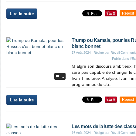
Lire la suite
Repost
Trump ou Kamala, pour les Ru
blanc bonnet
17 Août 2024
, Rédigé par Réveil Communis
Publié dans
#Ét
M algré son discours ambitieux, l
sera pas capable de changer le co
…
Ivan Timofeïev. Analyse. Ivan Tim
programmes du clu...
Lire la suite
Repost
Les mots de la lutte des class
16 Août 2024
, Rédigé par Réveil Communis