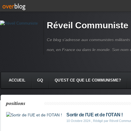
Réveil Communiste
Ce blog s'adresse aux communistes militant
non, en France ou dans le monde. Son nom 
ACCUEIL
GQ
QU'EST CE QUE LE COMMUNISME?
positions
Sortir de l'UE et de l'OTAN !
10 Octobre 2024
, Rédigé par Réveil Commun