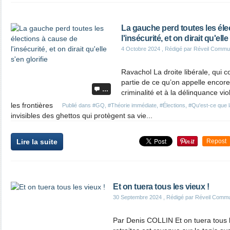
La gauche perd toutes les éle
l'insécurité, et on dirait qu'elle
4 Octobre 2024
, Rédigé par Réveil Commu
Ravachol La droite libérale, qui c
partie de ce qu’on appelle encore
…
criminalité et à la délinquance vio
les frontières
Publié dans
#GQ
,
#Théorie immédiate
,
#Élections
,
#Qu'est-ce que 
invisibles des ghettos qui protègent sa vie...
Lire la suite
Repost
Et on tuera tous les vieux !
30 Septembre 2024
, Rédigé par Réveil Commu
Par Denis COLLIN Et on tuera tous l