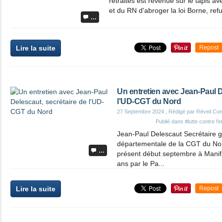
retraites est revenue sur le tapis a
et du RN d'abroger la loi Borne, ref
…
Lire la suite
Repost
Un entretien avec Jean-Paul D
l'UD-CGT du Nord
27 Septembre 2024
, Rédigé par Réveil Co
Publié dans
#lutte contre l'
Jean-Paul Delescaut Secrétaire g
départementale de la CGT du Nor
…
présent début septembre à Manifie
ans par le Pa...
Lire la suite
Repost