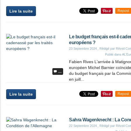
Lire la suite
Repost
Le budget français est-il cade
européens ?
23 Septembre 2024
, Rédigé par Réveil Co
Publié dans
#L'Eur
Fabien Rives L'arrivée à Matigno
européen Michel Barnier coïncide
…
du budget français par la Commis
en juill...
Lire la suite
Repost
Sahra Wagenknecht : La Cond
22 Septembre 2024
, Rédigé par Réveil Co