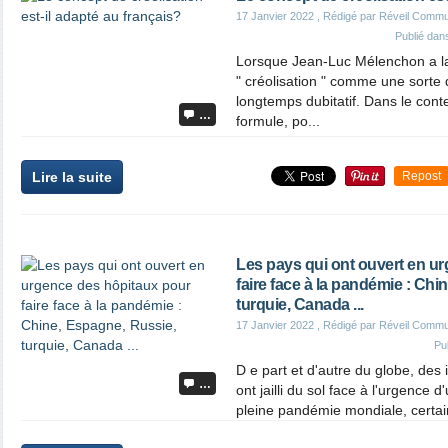
17 Janvier 2022
, Rédigé par Réveil Commu
Publié da
Lorsque Jean-Luc Mélenchon a la
" créolisation " comme une sorte
longtemps dubitatif. Dans le conte
…
formule, po...
Lire la suite
Repost
Les pays qui ont ouvert en u
faire face à la pandémie : Chi
turquie, Canada ...
17 Janvier 2022
, Rédigé par Réveil Commu
Pu
D e part et d'autre du globe, des 
…
ont jailli du sol face à l'urgence d
pleine pandémie mondiale, certain