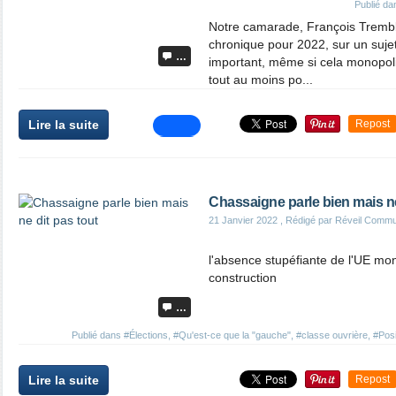
Publié d
Notre camarade, François Trembla
chronique pour 2022, sur un suj
…
important, même si cela monopoli
tout au moins po...
Lire la suite
Repost
Chassaigne parle bien mais ne
21 Janvier 2022
, Rédigé par Réveil Commu
l'absence stupéfiante de l'UE mont
construction
…
Publié dans
#Élections
,
#Qu'est-ce que la "gauche"
,
#classe ouvrière
,
#Posi
Lire la suite
Repost