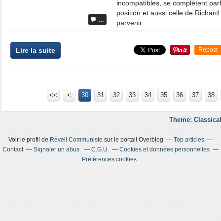
incompatibles, se complètent parf
position et aussi celle de Richard 
…
parvenir
Lire la suite
Repost
<<
<
10
20
30
31
32
33
34
35
36
37
38
Theme: Classical
Voir le profil de
Réveil Communiste
sur le portail Overblog
Top articles
Contact
Signaler un abus
C.G.U.
Cookies et données personnelles
Préférences cookies