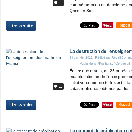
…
commémoration du deuxième anniv
Qassem Solei...
Lire la suite
Repost
La destruction de l'enseigne
19 Janvier 2022
, Rédigé par Réveil Commu
Publié dans
#Positions
,
#Ce que dit 
Échec aux maths, ou 25 années d
maastrichtienne de l'enseignem
initiative-communiste.fr s'est int
…
catastrophiques obtenus par les p
Lire la suite
Repost
Le concept de créolisation est