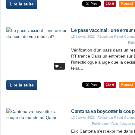
Lire la suite
Repost
Le pass vaccinal : une erreur
15 Janvier 2022
, Rédigé par Réveil Commu
Publ
Vérification d'un pass dans un res
RT france Dans un entretien sur E
l'infectiologue a jugé que la décis
…
tena...
Lire la suite
Repost
Cantona va boycotter la cou
13 Janvier 2022
, Rédigé par Réveil Commu
Publié dans
#Asie
,
#classe ou
Éric Cantona s'est exprimé dans l