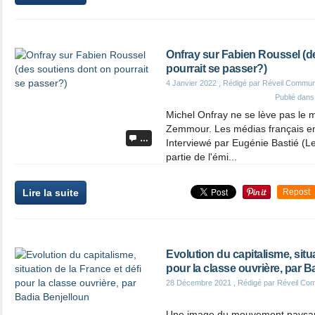
Onfray sur Fabien Roussel (d
pourrait se passer?)
4 Janvier 2022
, Rédigé par Réveil Commun
Publié dan
Michel Onfray ne se lève pas le m
Zemmour. Les médias français en r
…
Interviewé par Eugénie Bastié (L
partie de l'émi...
Lire la suite
Repost
Evolution du capitalisme, situa
pour la classe ouvrière, par B
28 Décembre 2021
, Rédigé par Réveil Co
Une image du mouvement paysan 