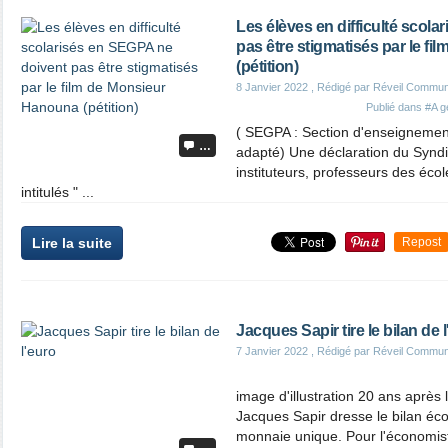
Les élèves en difficulté scol
pas être stigmatisés par le f
(pétition)
8 Janvier 2022
, Rédigé par Réveil Commun
Publié dans
#A g
( SEGPA : Section d'enseignement
…
adapté) Une déclaration du Syndic
instituteurs, professeurs des éc
intitulés " ...
Lire la suite
Repost
Jacques Sapir tire le bilan de 
7 Janvier 2022
, Rédigé par Réveil Commun
image d'illustration 20 ans après l
Jacques Sapir dresse le bilan éc
monnaie unique. Pour l'économiste