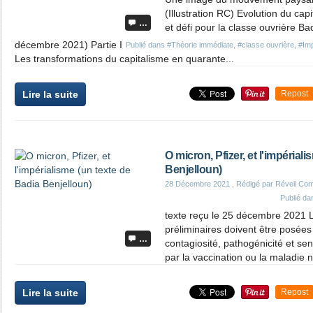
(Illustration RC) Evolution du cap
…
et défi pour la classe ouvrière Ba
décembre 2021) Partie I
Publié dans
#Théorie immédiate
,
#classe ouvrière
,
#Imp
Les transformations du capitalisme en quarante...
Lire la suite
Repost
O micron, Pfizer, et l'impérial
Benjelloun)
28 Décembre 2021
, Rédigé par Réveil Co
Publié d
texte reçu le 25 décembre 2021 L
préliminaires doivent être posées
…
contagiosité, pathogénicité et sens
par la vaccination ou la maladie na
Lire la suite
Repost