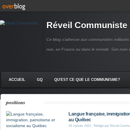
Réveil Communiste
Ce blog s'adresse aux communistes militant
non, en France ou dans le monde. Son nom 
ACCUEIL
GQ
QU'EST CE QUE LE COMMUNISME?
positions
Langue française, immigration
au Québec
29 Janvier 2022
, Rédigé par Réveil Commu