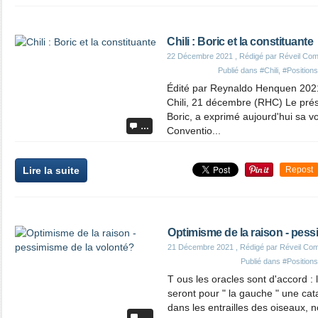
Chili : Boric et la constituante
22 Décembre 2021
, Rédigé par Réveil Co
Publié dans
#Chili
,
#Positions
Édité par Reynaldo Henquen 202
Chili, 21 décembre (RHC) Le prési
Boric, a exprimé aujourd'hui sa vo
…
Conventio...
Lire la suite
Repost
Optimisme de la raison - pess
21 Décembre 2021
, Rédigé par Réveil Co
Publié dans
#Positions
T ous les oracles sont d'accord : 
seront pour " la gauche " une catas
dans les entrailles des oiseaux, n
…