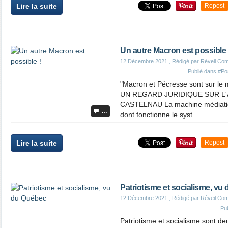
Lire la suite
Repost
Un autre Macron est possible 
12 Décembre 2021
, Rédigé par Réveil Co
Publié dans
#Pos
"Macron et Pécresse sont sur l
UN REGARD JURIDIQUE SUR L'
CASTELNAU La machine médiatiqu
…
dont fonctionne le syst...
Lire la suite
Repost
Patriotisme et socialisme, vu
12 Décembre 2021
, Rédigé par Réveil Co
Pu
Patriotisme et socialisme sont deu