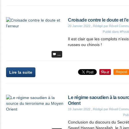
Croisade contre le doute et l'e
20 Janvier 2022
, Rédigé par Réveil Commu
Publié dans
#Posit
Il est clair que les complots n'exis
russes ou chinois !
…
Lire la suite
Repost
Le régime saoudien à la sour
Orient
19 Janvier 2022
, Rédigé par Réveil Commu
Pub
Conclusion du discours du Secrét
Sayed Hassan Nasrallah, le 3 janv