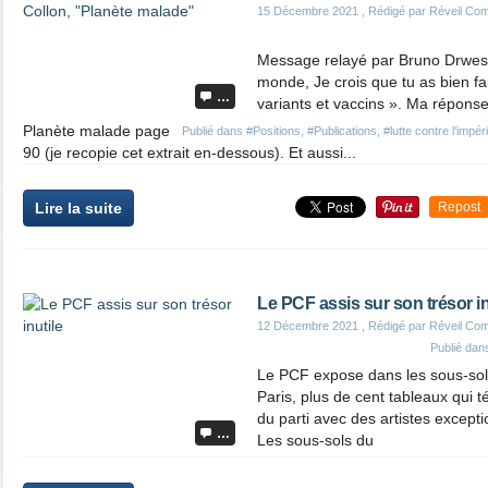
15 Décembre 2021
, Rédigé par Réveil Co
Message relayé par Bruno Drweski
monde, Je crois que tu as bien fa
…
variants et vaccins ». Ma répons
Planète malade page
Publié dans
#Positions
,
#Publications
,
#lutte contre l'impér
90 (je recopie cet extrait en-dessous). Et aussi...
Lire la suite
Repost
Le PCF assis sur son trésor in
12 Décembre 2021
, Rédigé par Réveil Co
Publié da
Le PCF expose dans les sous-sol
Paris, plus de cent tableaux qu
du parti avec des artistes excepti
…
Les sous-sols du