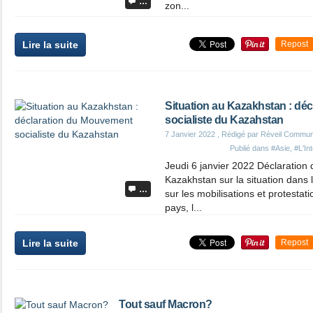
…
zon...
Lire la suite
Repost
Situation au Kazakhstan : dé
socialiste du Kazahstan
7 Janvier 2022
, Rédigé par Réveil Commun
Publié dans
#Asie
,
#L'In
Jeudi 6 janvier 2022 Déclaration
Kazakhstan sur la situation dans
…
sur les mobilisations et protestat
pays, l...
Lire la suite
Repost
Tout sauf Macron?