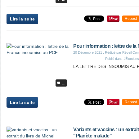
Lire la suite
Repost
Pour information : lettre de 
20 Décembre 2021
, Rédigé par Réveil Co
Publié dans
#Élections
LA LETTRE DES INSOUMIS AU 
…
Lire la suite
Repost
Variants et vaccins : un extrai
"Planète malade"