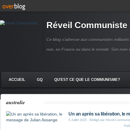
Réveil Communiste
Ce blog s'adresse aux communistes militant
non, en France ou dans le monde. Son nom 
ACCUEIL
GQ
QU'EST CE QUE LE COMMUNISME?
australie
Un an après sa libération, le
5 Juillet 2025
, Rédigé par Réveil Communis
Pub