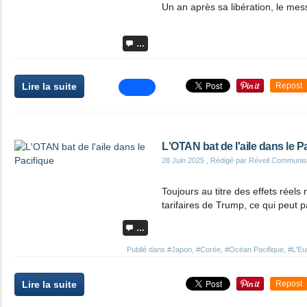
Un an après sa libération, le me
…
Lire la suite
Repost
L'OTAN bat de l'aile dans le P
28 Juin 2025
, Rédigé par Réveil Communis
Toujours au titre des effets rée
tarifaires de Trump, ce qui peut p
…
Publié dans
#Japon
,
#Corée
,
#Océan Pacifique
,
#L'Eur
Lire la suite
Repost