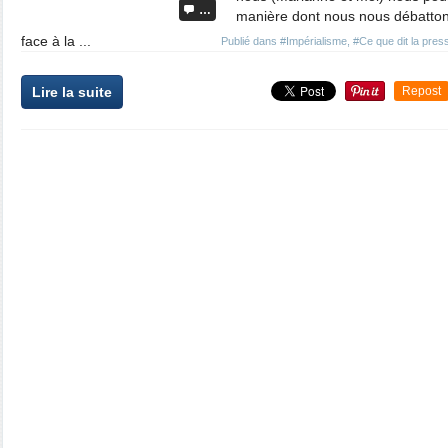
…
manière dont nous nous débatton
face à la ...
Publié dans
#Impérialisme
,
#Ce que dit la pres
Lire la suite
Repost