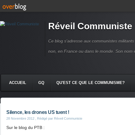
Réveil Communiste
Ce blog s'adresse aux communistes militant
non, en France ou dans le monde. Son nom 
ACCUEIL
GQ
QU'EST CE QUE LE COMMUNISME?
Silence, les drones US tuent !
28 Novembre 2012
, Rédigé par Réveil Communiste
Sur le blog du PTB :