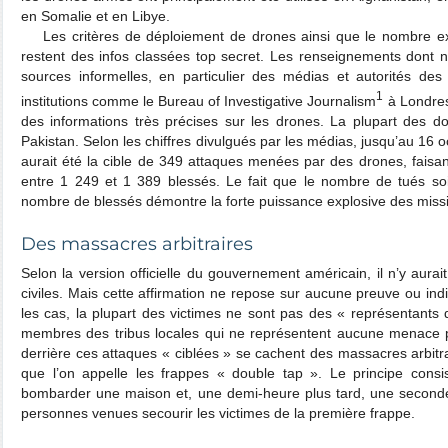
en Somalie et en Libye.
Les critères de déploiement de drones ainsi que le nombre exa
restent des infos classées top secret. Les renseignements dont 
sources informelles, en particulier des médias et autorités d
1
institutions comme le Bureau of Investigative Journalism
à Londres
des informations très précises sur les drones. La plupart des 
Pakistan. Selon les chiffres divulgués par les médias, jusqu’au 16 
aurait été la cible de 349 attaques menées par des drones, faisan
entre 1 249 et 1 389 blessés. Le fait que le nombre de tués so
nombre de blessés démontre la forte puissance explosive des missil
Des massacres arbitraires
Selon la version officielle du gouvernement américain, il n’y aura
civiles. Mais cette affirmation ne repose sur aucune preuve ou indi
les cas, la plupart des victimes ne sont pas des « représentants
membres des tribus locales qui ne représentent aucune menace po
derrière ces attaques « ciblées » se cachent des massacres arbit
que l’on appelle les frappes « double tap ». Le principe cons
bombarder une maison et, une demi-heure plus tard, une seconde 
personnes venues secourir les victimes de la première frappe.