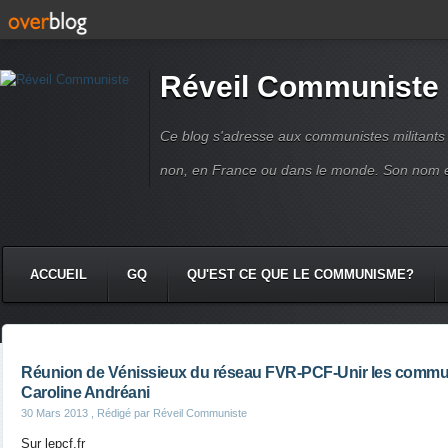
Réveil Communiste
Ce blog s'adresse aux communistes militant
non, en France ou dans le monde. Son nom 
ACCUEIL
GQ
QU'EST CE QUE LE COMMUNISME?
Réunion de Vénissieux du réseau FVR-PCF-Unir les communi
Caroline Andréani
30 Mars 2013
, Rédigé par Réveil Communiste
Sur lepcf.fr