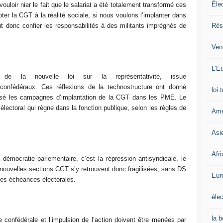
Éle
loir nier le fait que le salariat a été totalement transformé ces
er la CGT à la réalité sociale, si nous voulons l’implanter dans
Rés
aut donc confier les responsabilités à des militants imprégnés de
Ven
L'Eu
de la nouvelle loi sur la représentativité, issue
confédéraux. Ces réflexions de la technostructure ont donné
loi 
ilisé les campagnes d’implantation de la CGT dans les PME. Le
électoral qui règne dans la fonction publique, selon les règles de
Amé
Asi
Afr
démocratie parlementaire, c’est la répression antisyndicale, le
 nouvelles sections CGT s’y retrouvent donc fragilisées, sans DS
Eur
nes échéances électorales.
élec
la 
ie confédérale et l’impulsion de l’action doivent être menées par