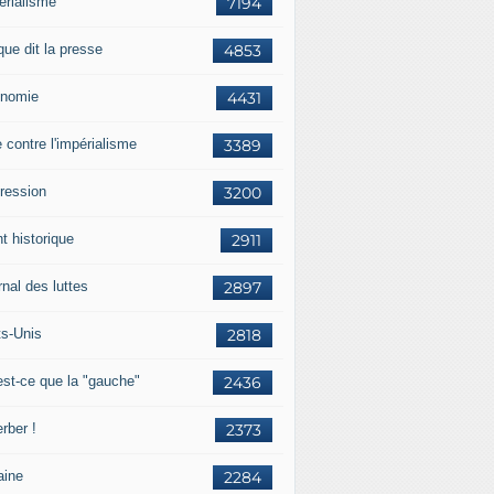
érialisme
7194
que dit la presse
4853
nomie
4431
e contre l'impérialisme
3389
ression
3200
t historique
2911
nal des luttes
2897
ts-Unis
2818
est-ce que la "gauche"
2436
rber !
2373
aine
2284