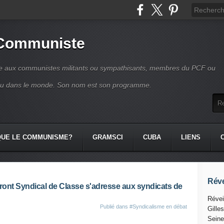
 Communiste
se aux communistes militants ou sympathisants, membres du PCF ou
ou dans le monde. Son nom est son programme.
QUE LE COMMUNISME?
GRAMSCI
CUBA
LIENS
Réve
ront Syndical de Classe s'adresse aux syndicats de
Révei
Publié dans
#Syndicalisme en débat
Gille
Seine