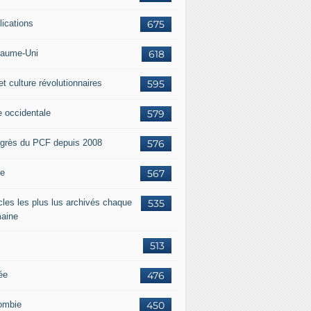
lications
675
aume-Uni
618
et culture révolutionnaires
595
e occidentale
579
grès du PCF depuis 2008
576
ie
567
icles les plus lus archivés chaque
535
aine
513
ée
476
ombie
450