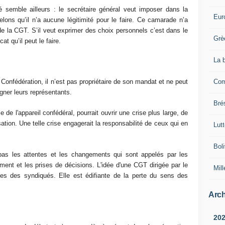
é semble ailleurs : le secrétaire général veut imposer dans la
Eur
lons qu’il n’a aucune légitimité pour le faire. Ce camarade n’a
de la CGT. S’il veut exprimer des choix personnels c’est dans le
Grè
 qu’il peut le faire.
La 
Com
onfédération, il n’est pas propriétaire de son mandat et ne peut
gner leurs représentants.
Brés
e de l'appareil confédéral, pourrait ouvrir une crise plus large, de
isation. Une telle crise engagerait la responsabilité de ceux qui en
Lut
Boli
 pas les attentes et les changements qui sont appelés par les
ment et les prises de décisions. L'idée d'une CGT dirigée par le
Mill
tes des syndiqués. Elle est édifiante de la perte du sens des
Arch
20