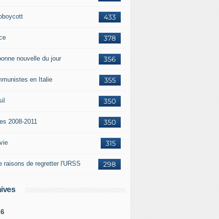
oboycott
433
ce
378
bonne nouvelle du jour
356
munistes en Italie
355
il
350
tes 2008-2011
350
vie
315
e raisons de regretter l'URSS
298
ives
26