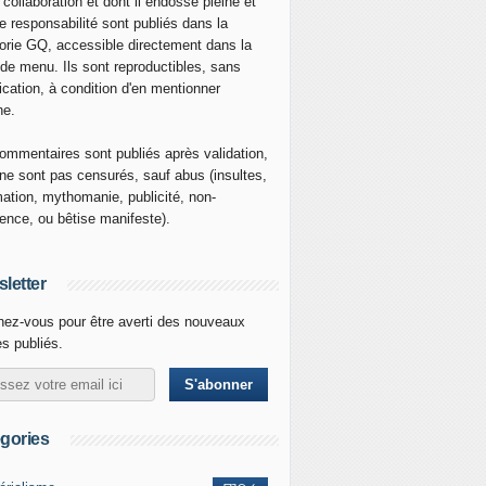
 collaboration et dont il endosse pleine et
re responsabilité sont publiés dans la
orie GQ, accessible directement dans la
 de menu. Ils sont reproductibles, sans
ication, à condition d'en mentionner
ne.
ommentaires sont publiés après validation,
ne sont pas censurés, sauf abus (insultes,
mation, mythomanie, publicité, non-
nence, ou bêtise manifeste).
letter
ez-vous pour être averti des nouveaux
es publiés.
gories