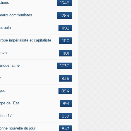
ctions
1348
eaux communistes
1284
ezuela
1192
rope impérialiste et capitaliste
1110
travail
1101
rique latine
1030
e
936
ique
894
ope de l'Est
891
tion 17
859
bonne nouvelle du jour
843