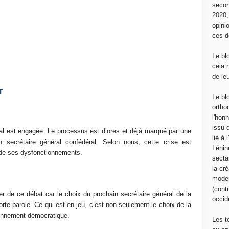
secon
2020
opini
ces d
Le bl
cela 
de le
T
Le bl
ortho
l'hon
issu 
l est engagée. Le processus est d’ores et déjà marqué par une
lié à
n secrétaire général confédéral. Selon nous, cette crise est
Lénin
, de ses dysfonctionnements.
sectar
la cré
moder
(contr
 de ce débat car le choix du prochain secrétaire général de la
occide
orte parole. Ce qui est en jeu, c’est non seulement le choix de la
ionnement démocratique.
Les t