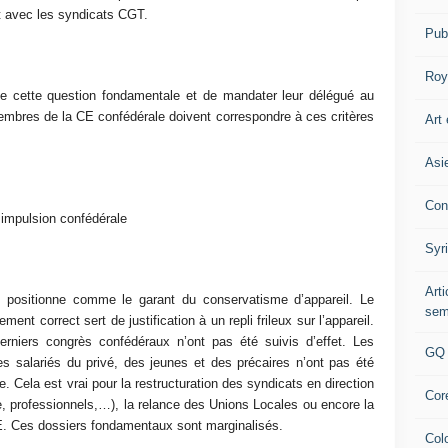
et avec les syndicats CGT.
Pub
Roy
e cette question fondamentale et de mandater leur délégué au
embres de la CE confédérale doivent correspondre à ces critères
Art 
Asi
Con
impulsion confédérale
Syr
Art
e positionne comme le garant du conservatisme d’appareil. Le
sem
ent correct sert de justification à un repli frileux sur l’appareil.
erniers congrès confédéraux n’ont pas été suivis d’effet. Les
GQ
es salariés du privé, des jeunes et des précaires n’ont pas été
. Cela est vrai pour la restructuration des syndicats en direction
Cor
te, professionnels,…), la relance des Unions Locales ou encore la
. Ces dossiers fondamentaux sont marginalisés.
Col