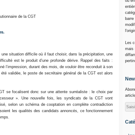
ou en
entiè
catég
lutionnaire de la CGT
barre
modif
l'origi
es.
Les c
mais 
e situation difficile où il faut choisir, dans la précipitation, une
diffa
ficulté est le produit d’une profonde dérive. Rappel des faits :
perti
nné l’impression, durant des mois, de vouloir être reconduit à son
 été validée, le poste de secrétaire général de la CGT est alors
News
Abonn
T se focalisent donc sur une attente surréaliste : le choix par
articl
ccesseur ». Une nouvelle fois, les syndicats de la CGT vont
aisé, selon un schéma de cooptation en complète contradiction
soient les qualités des candidats annoncés, ce fonctionnement
temps.
Caté