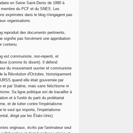
daire en Seine Saint-Denis de 1990 à
, membre du PCF et du SNES. Les
ons exprimées dans le blog n'engagent pas
eux organisations.
og reproduit des documents pertinents,
ne signifie pas forcément une approbation
ur contenu.
og est communiste, non-repenti, et
doxe (comme ils disent). Il défend
neur du mouvement ouvrier et communiste
de la Révolution d'Octobre, historiquement
 l'URSS quand elle était gouvernée par
e et par Staline, mais sans fétichisme ni
isme. Sa ligne politique est de travailler à
ation et à l'unité du parti du prolétariat
ne, et de lutter contre l'impérialisme
e le seul qui importe, l'impérialisme
ntal, dirigé par les États-Unis).
extes originaux, écrits par l'animateur seul