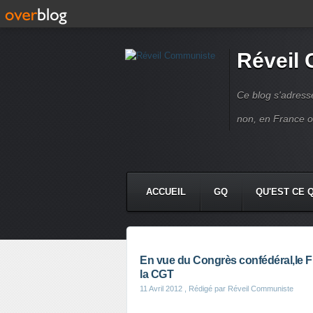
Réveil
Ce blog s'adres
non, en France 
ACCUEIL
GQ
QU'EST CE 
En vue du Congrès confédéral,le F
la CGT
11 Avril 2012
, Rédigé par Réveil Communiste