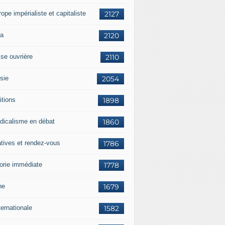
rope impérialiste et capitaliste
2127
a
2120
sse ouvrière
2110
sie
2054
itions
1898
dicalisme en débat
1860
atives et rendez-vous
1786
orie immédiate
1778
ne
1679
ternationale
1582