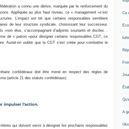
Imp
nfédération a connu une dérive, marquée par le renforcement du
cisions. Appliquée au plus haut niveau, ce « management »s’est
Ce 
ctures. L’impact est tel que certains responsables semblent
res de leur structure syndicale, choisissant leur successeur,
Eco
ts »non élus, s’accompagnant d’adjoints souriants et dociles…
terme de « patron »pour désigner certains responsables CGT, ce
lutt
e. Aurait-on oublié que la CGT s’est créée pour combattre le
Rép
Fron
étaire confédéraux doit être mené en respect des règles de
Jour
sme (article 21 des statuts confédéraux).
Éta
Qu'
 impulser l’action.
A ge
Ukr
critères qui doivent servir à désigner les prochains responsables