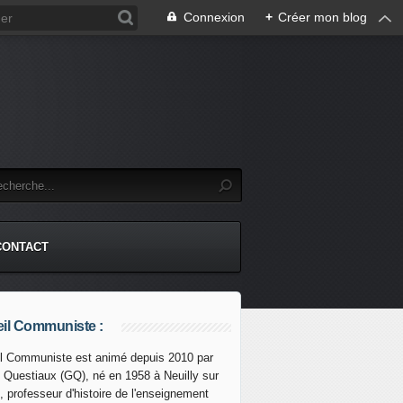
Connexion
+
Créer mon blog
CONTACT
il Communiste :
l Communiste est animé depuis 2010 par
s Questiaux (GQ), né en 1958 à Neuilly sur
, professeur d'histoire de l'enseignement